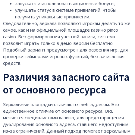
запускать и использовать акционные бонусы;
улучшать статус в системе привилегий, чтобы
получить уникальные привилегии.
Следовательно, зеркала позволяют игрокам делать то же
самое, как и на официальной площадке казино pinco
casino. Без формирования учетной записи, система
позволит играть только в демо-версии бесплатно.
Подобный вариант предусмотрен для освоения игр, для
проверки геймерами игровых функций, без зачисления
средств.
Различия запасного сайта
от основного ресурса
Зеркальные площадки отличаются веб-адресом. Это
единственное отличие от основного ресурса. URL
меняется специалистами казино, для предотвращения
дублирования основного адреса, ставшего недоступным
из-за ограничений. Данный подход помогает зеркальным