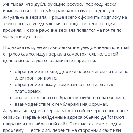
Учитывая, что дублирующие ресурсы периодически
изменяются URL, гемблерам важно иметь в доступе
актуальные зеркала. Проще всего оформить подписку на
электронные уведомления в процессе регистрации
профиля. Позже рабочие зеркала появятся на почте по
указанному e-mail.
Пользователи, не активировавшие уведомления по e-mail
от pinco casino, ищут зеркала самостоятельно. С этой
целью используются различные варианты:
обращение к техподдержке через живой чат или по
электронной почте;
обращение к аккаунтам казино в социальных
платформах;
анализ отзывов о выбранном клубе на платформах;
взаимодействие с гемблерами на форумах.
Актуальные адреса зеркал можно найти через поисковые
сервисы. Первые найденные адреса обычно действуют,
направляя на выбранный сайт. Этот метод имеет одну
проблему — есть риск перейти на сторонний сайт или