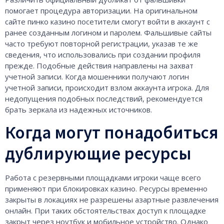
помогает процедура авторизации. На оригинальном
сайте пинко казино посетители смогут войти в аккаунт с
ранее созданным логином и паролем. Фальшивые сайты
часто требуют повторной регистрации, указав те же
сведения, что использовались при создании профиля
прежде. Подобные действия направлены на захват
учетной записи. Когда мошенники получают логин
учетной записи, происходит взлом аккаунта игрока. Для
недопущения подобных последствий, рекомендуется
брать зеркала из надежных источников.
Когда могут понадобиться
дублирующие ресурсы
Работа с резервными площадками игроки чаще всего
применяют при блокировках казино. Ресурсы временно
закрыты в локациях не разрешены азартные развлечения
онлайн. При таких обстоятельствах доступ к площадке
закрыт через ноутбук и мобильное устройство. Однако