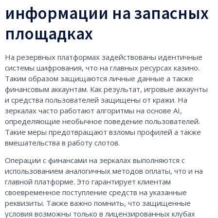
информации на запасных
площадках
На резервных платформах задействованы идентичные
системы шифрования, что на главных ресурсах казино.
Таким образом защищаются личные данные а также
финансовым аккаунтам. Как результат, игровые аккаунты
и средства пользователей защищены от кражи. На
зеркалах часто работают алгоритмы на основе AI,
определяющие необычное поведение пользователей.
Такие меры предотвращают взломы профилей а также
вмешательства в работу слотов.
Операции с финансами на зеркалах выполняются с
использованием аналогичных методов оплаты, что и на
главной платформе. Это гарантирует клиентам
своевременное поступление средств на указанные
реквизиты. Также важно помнить, что защищенные
условия возможны только в лицензированных клубах