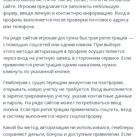
сайте. Игрокам предлагается заполнить небольшую
форму, введя личную и контактную информацию. Вход в
профиль выполняется после проверки почтового адреса
или телефона.
На ряде сайтов игрокам доступна быстрая регистрация —
с помощью соцсетей или одним кликом. При выборе
этого метода авторизация в профиле осуществляется
через вход на учетную запись в стороннем сервисе. Если
применяется регистрация одним нажатием, нужно
кликнуть по указанной кнопке.
Гемблерам с существующим аккаунтом на платформе,
открывать новую учетку не требуется. Вход выполняется
в зарегистрированную учетку, указав контактные данные
и пароль. На ряде сайтов может потребоваться ввод
логина. Если при регистрации применялась соцсеть, вход
в систему выполняется через соцплатформу.
Какой бы метод авторизации ни использовался, гемблеры
сохраняют деньги, бонусы и доступные привилегии. Если