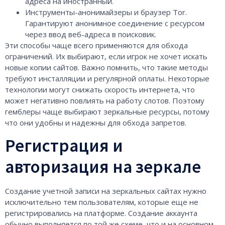
адреса на иностранный.
Инструменты-анонимайзеры и браузер Tor.
Гарантируют анонимное соединение с ресурсом
через ввод веб-адреса в поисковик.
Эти способы чаще всего применяются для обхода
ограничений. Их выбирают, если игрок не хочет искать
новые копии сайтов. Важно помнить, что такие методы
требуют инсталляции и регулярной оплаты. Некоторые
технологии могут снижать скорость интернета, что
может негативно повлиять на работу слотов. Поэтому
гемблеры чаще выбирают зеркальные ресурсы, потому
что они удобны и надежны для обхода запретов.
Регистрация и
авторизация на зеркале
Создание учетной записи на зеркальных сайтах нужно
исключительно тем пользователям, которые еще не
регистрировались на платформе. Создание аккаунта
обычно выполняется по той же схеме, что и на основном