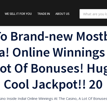
WE SELL IT FOR YOU
TRADE IN
ABOUT US
o Brand-new Mostb
ia! Online Winnings
Lot Of Bonuses! Hu
 Cool Jackpot!! 20
 Inside India! Online Winnings At The Casino, A Lot Of Bonuses!