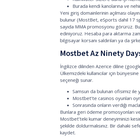
Burada kendi kanolarına ve nehir 
Yeni giriş domainlerinin açılması olayı
bulunur (MostBet, eSports dahil 17 spo
sayıda MMA promosyonu görürüz. Bu ince
ediniyoruz. Hesaba para aktarma zam
bilgisayar korsanı saldırıları ya da şir
Mostbet Az Ninety Days
İngilizce dilinden Azerice diline (googl
Ülkemizdeki kullanıcılar için bünyesin
seçeneği sunar.
Samsun da bulunan ofisimiz ile ya
Mostbet’te casinos oyunları oyn
Sonrasında onların verdiği macla
Bunlara geri ödeme promosyonları ve i
Mostbet’teki kumar deneyiminizi kesinl
şekilde doldurmalısınız. Bir dahaki s
kaydet.