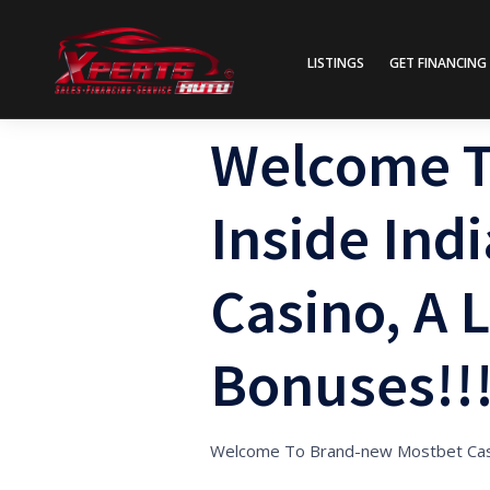
LISTINGS
GET FINANCING
Welcome T
Inside Ind
Casino, A 
Bonuses!!!
Welcome To Brand-new Mostbet Casino