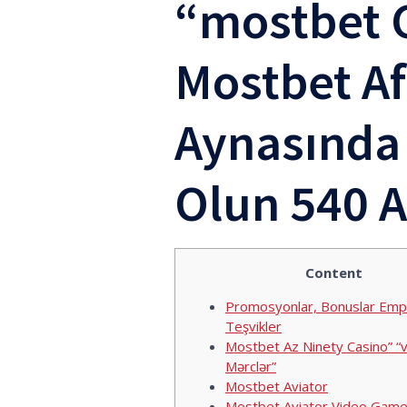
“mostbet 
Mostbet Af
Aynasında 
Olun 540 A
Content
Promosyonlar, Bonuslar Emp
Teşvikler
Mostbet Az Ninety Casino” “v
Mərclər”
Mostbet Aviator
Mostbet Aviator Video Game