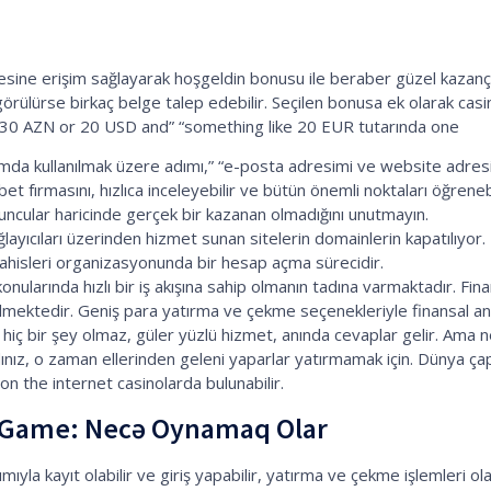
sine erişim sağlayarak hoşgeldin bonusu ile beraber güzel kazançlar
ülürse birkaç belge talep edebilir. Seçilen bonusa ek olarak casi
 /30 AZN or 20 USD and” “something like 20 EUR tutarında one
mda kullanılmak üzere adımı,” “e-posta adresimi ve website adresi
bet fırmasını, hızlıca inceleyebilir ve bütün önemli noktaları öğrenebi
ncular haricinde gerçek bir kazanan olmadığını unutmayın.
yıcıları üzerinden hizmet sunan sitelerin domainlerin kapatılıyor.
ahisleri organizasyonunda bir hesap açma sürecidir.
onularında hızlı bir iş akışına sahip olmanın tadına varmaktadır. Fi
elmektedir. Geniş para yatırma ve çekme seçenekleriyle finansal a
hiç bir şey olmaz, güler yüzlü hizmet, anında cevaplar gelir. Ama
nız, o zaman ellerinden geleni yaparlar yatırmamak için. Dünya çapı
 the internet casinolarda bulunabilir.
o Game: Necə Oynamaq Olar
ıyla kayıt olabilir ve giriş yapabilir, yatırma ve çekme işlemleri olabi