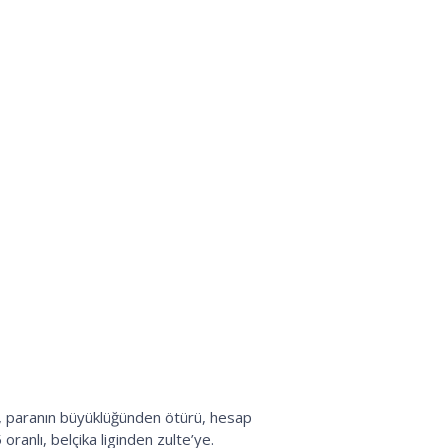
ım, paranın büyüklüğünden ötürü, hesap
anlı, belçika liginden zulte’ye.