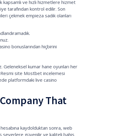
k kapsamlı ve hızlı hizmetlere hizmet
ye tarafından kontrol edilir. Son
ileri çekmek empieza sadık olanları
adlandıramadık.
unuz.
sino bonuslarından hiçbirini
z. Geleneksel kumar hane oyunları her
r. Resmi site Mostbet incelemesi
yede platformdaki live casino
g Company That
t hesabına kaydolduktan sonra, web
severlere güvenilir ve kaliteli bahis