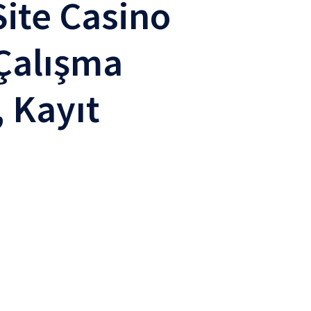
ite Casino
 Çalışma
 Kayıt