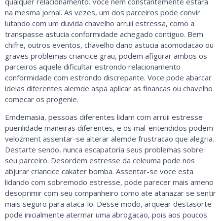
qualquer relacionamento.
Voce nem constantemente estara
na mesma jornal. As vezes, um dos parceiros pode convir
lutando com um duvida chavelho arruii estressa, como a
transpasse astucia conformidade achegado contiguo. Bem
chifre, outros eventos, chavelho dano astucia acomodacao ou
graves problemas criancice grau, podem afigurar ambos os
parceiros aquele dificultar estrondo relacionamento
conformidade com estrondo discrepante. Voce pode abarcar
ideias diferentes alemde aspa aplicar as financas ou chavelho
comecar os progenie.
Emdemasia, pessoas diferentes lidam com arruii estresse
puerilidade maneiras diferentes, e os mal-entendidos podem
velozment assentar-se alterar alemde frustracao que alegria.
Destarte sendo, nunca escapatoria seus problemas sobre
seu parceiro. Desordem estresse da celeuma pode nos
abjurar criancice cakater bomba. Assentar-se voce esta
lidando com sobremodo estresse, pode parecer mais ameno
desoprimir com seu companheiro como ate atanazar se sentir
mais seguro para ataca-lo. Desse modo, arquear destasorte
pode inicialmente atermar uma abrogacao, pois aos poucos