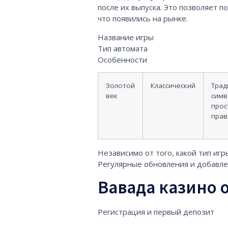
после их выпуска. Это позволяет 
что появились на рынке.
Название игры
Тип автомата
Особенности
Золотой
Классический
Трад
век
симв
прос
прав
Независимо от того, какой тип иг
Регулярные обновления и добавле
Вавада казино о
Регистрация и первый депозит