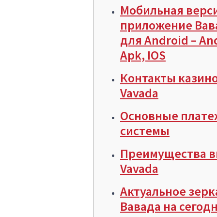
Мобильная верси
приложение Вав
для Android – An
Apk, IOS
Контакты казин
Vavada
Основные плат
системы
Преимущества 
Vavada
Актуальное зерк
Вавада на сегод