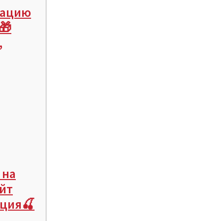
рацию
🎁
,
 на
йт
ация🍒