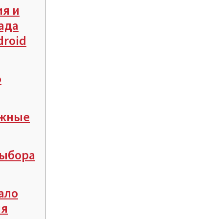
я и
ада
droid
о
ежные
выбора
ало
ня