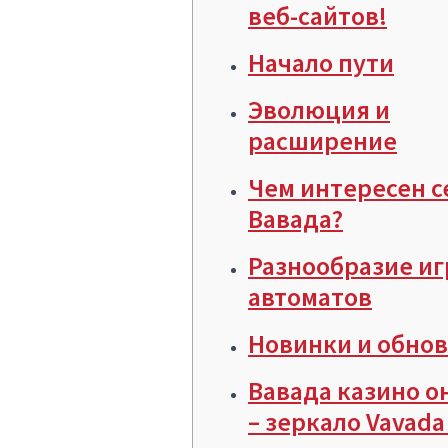
веб-сайтов!
Начало пути
Эволюция и
расширение
Чем интересен с
Вавада?
Разнообразие и
автоматов
Новинки и обно
Вавада казино о
– зеркало Vavada