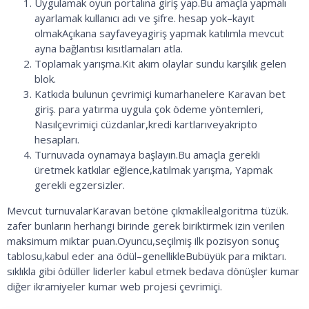
Uygulamak oyun portalına giriş yap.Bu amaçla yapmalı
ayarlamak kullanıcı adı ve şifre. hesap yok–kayıt
olmakAçıkana sayfaveyagiriş yapmak katılımla mevcut
ayna bağlantısı kısıtlamaları atla.
Toplamak yarışma.Kit akım olaylar sundu karşılık gelen
blok.
Katkıda bulunun çevrimiçi kumarhanelere Karavan bet
giriş. para yatırma uygula çok ödeme yöntemleri,
Nasılçevrimiçi cüzdanlar,kredi kartlarıveyakripto
hesapları.
Turnuvada oynamaya başlayın.Bu amaçla gerekli
üretmek katkılar eğlence,katılmak yarışma, Yapmak
gerekli egzersizler.
Mevcut turnuvalarKaravan betöne çıkmakİlealgoritma tüzük.
zafer bunların herhangi birinde gerek biriktirmek izin verilen
maksimum miktar puan.Oyuncu,seçilmiş ilk pozisyon sonuç
tablosu,kabul eder ana ödül–genellikleBubüyük para miktarı.
sıklıkla gibi ödüller liderler kabul etmek bedava dönüşler kumar
diğer ikramiyeler kumar web projesi çevrimiçi.