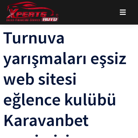
Turnuva
yarışmaları eşsiz
web sitesi
eğlence kulübü
Karavanbet