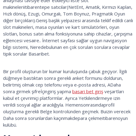
anlaşması tavsiye eder etkileyici liste slot
makineleriitibarentepe satıcılar(NetEnt, Amatik, Kırmızı Kaplan,
Hızlı dönüş, Ezugi, Omurgalı, Tom Boynuz, Pragmatik Oyun
diğer birçokları).Geniş başlık yelpazesi arasında teklif edildi canlı
slot makineleri, masa oyunları ve kart simülatörleri, oyun
slotları, bonus satın alma fonksiyonuna sahip cihazlar, çarpışma
eğlencesi vesaire.. İnternet sayfası sağlar uygun navigasyon
bilgi sistemi, Neredebulunan en çok sorulan sorulara cevaplar
tipik sorular Basaribet.
Bir profil oluşturun bir kumar kuruluşunda çabuk geçiyor. İlgili
düğmeye bastıktan sonra gerekli anket formunu doldurun,
belirtmiş olmak cep telefonu veya e-posta adresi, ADaha
sonra girmek şifreİçingiriş yapma
basari bet giriş
veşartları
kabul et çevrimiçi platformlar. Ayrıca Yetkilendirmeye izin
verildi sosyal ağlar aracılığıyla. Hemensonrasındaprofil
oluşturma gerekli Belge kontrolünden geçmek. Buizin verecek
Daha sonra sorunlardan kaçınmakdepara çekmeitibarenoyun
kulübü.