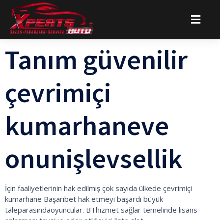
Tanım güvenilir
çevrimiçi
kumarhaneve
onunişlevsellik
İçin faaliyetlerinin hak edilmiş çok sayıda ülkede çevrimiçi
kumarhane Başarıbet hak etmeyi başardı büyük
taleparasındaoyuncular. BThizmet sağlar temelinde lisans