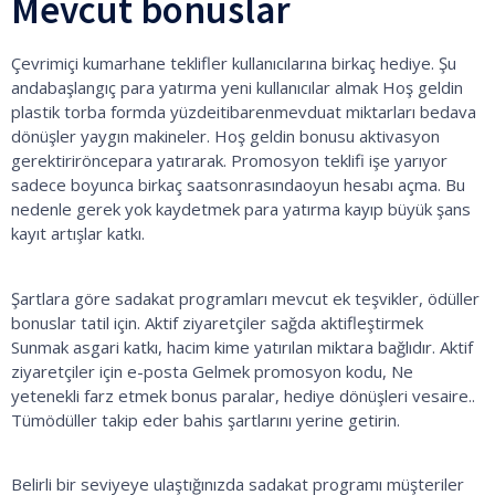
Mevcut bonuslar
Çevrimiçi kumarhane teklifler kullanıcılarına birkaç hediye. Şu
andabaşlangıç para yatırma yeni kullanıcılar almak Hoş geldin
plastik torba formda yüzdeitibarenmevduat miktarları bedava
dönüşler yaygın makineler. Hoş geldin bonusu aktivasyon
gerektiriröncepara yatırarak. Promosyon teklifi işe yarıyor
sadece boyunca birkaç saatsonrasındaoyun hesabı açma. Bu
nedenle gerek yok kaydetmek para yatırma kayıp büyük şans
kayıt artışlar katkı.
Şartlara göre sadakat programları mevcut ek teşvikler, ödüller
bonuslar tatil için. Aktif ziyaretçiler sağda aktifleştirmek
Sunmak asgari katkı, hacim kime yatırılan miktara bağlıdır. Aktif
ziyaretçiler için e-posta Gelmek promosyon kodu, Ne
yetenekli farz etmek bonus paralar, hediye dönüşleri vesaire..
Tümödüller takip eder bahis şartlarını yerine getirin.
Belirli bir seviyeye ulaştığınızda sadakat programı müşteriler