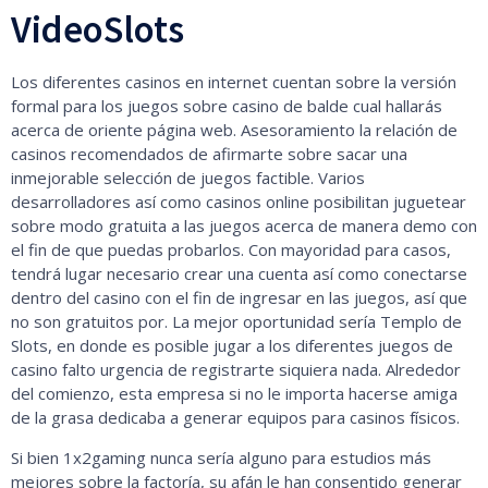
VideoSlots
Los diferentes casinos en internet cuentan sobre la versión
formal para los juegos sobre casino de balde cual hallarás
acerca de oriente página web. Asesoramiento la relación de
casinos recomendados de afirmarte sobre sacar una
inmejorable selección de juegos factible. Varios
desarrolladores así­ como casinos online posibilitan juguetear
sobre modo gratuita a las juegos acerca de manera demo con
el fin de que puedas probarlos. Con mayoridad para casos,
tendrá lugar necesario crear una cuenta así­ como conectarse
dentro del casino con el fin de ingresar en las juegos, así que
no son gratuitos por. La mejor oportunidad serí­a Templo de
Slots, en donde es posible jugar a los diferentes juegos de
casino falto urgencia de registrarte siquiera nada. Alrededor
del comienzo, esta empresa si no le importa hacerse amiga
de la grasa dedicaba a generar equipos para casinos físicos.
Si bien 1x2gaming nunca serí­a alguno para estudios más
mejores sobre la factoría, su afán le han consentido generar