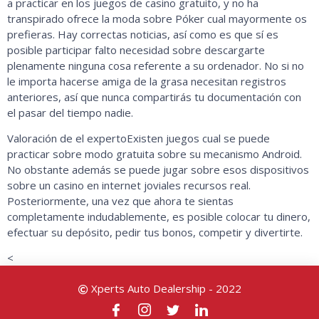
a practicar en los juegos de casino gratuito, y no ha
transpirado ofrece la moda sobre Póker cual mayormente os
prefieras. Hay correctas noticias, así­ como es que sí es
posible participar falto necesidad sobre descargarte
plenamente ninguna cosa referente a su ordenador. No si no
le importa hacerse amiga de la grasa necesitan registros
anteriores, así que nunca compartirás tu documentación con
el pasar del tiempo nadie.
Valoración de el expertoExisten juegos cual se puede
practicar sobre modo gratuita sobre su mecanismo Android.
No obstante además se puede jugar sobre esos dispositivos
sobre un casino en internet joviales recursos real.
Posteriormente, una vez que ahora te sientas
completamente indudablemente, es posible colocar tu dinero,
efectuar su depósito, pedir tus bonos, competir y divertirte.
<
Xperts Auto Dealership - 2022