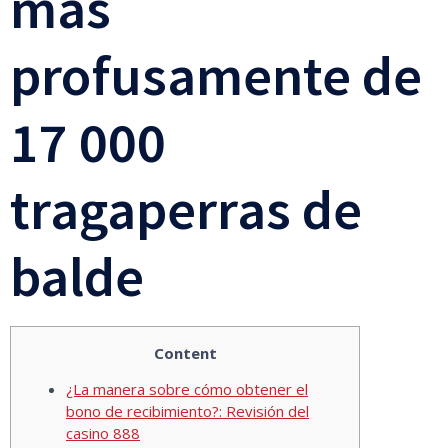
más
profusamente de
17 000
tragaperras de
balde
Content
¿La manera sobre cómo obtener el
bono de recibimiento?: Revisión del
casino 888