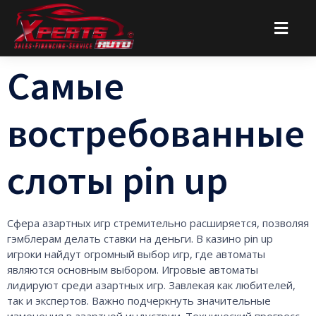
Самые
востребованные
слоты pin up
Сфера азартных игр стремительно расширяется, позволяя
гэмблерам делать ставки на деньги. В казино pin up
игроки найдут огромный выбор игр, где автоматы
являются основным выбором. Игровые автоматы
лидируют среди азартных игр. Завлекая как любителей,
так и экспертов. Важно подчеркнуть значительные
изменения в азартной индустрии. Технический прогресс