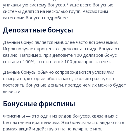
уникальную систему бонусов. Чаще всего бонусные
системы делятся на несколько групп. Рассмотрим
категории бонусов подробнее.
Депозитные бонусы
Данный бонус является наиболее часто встречаемым.
Игрок получает процент от депозита в виде бонуса от
казино. Например, при депозите 100 долларов бонус
составит 100%, то есть ещё 100 долларов на счет.
Данные бонусы обычно сопровождаются условиями
отыгрыша, которые обозначают, сколько раз нужно
поставить бонусные деньги, прежде чем их можно будет
вывести.
Бонусные фриспины
Фриспины — это один из видов бонусов, связанных с
бесплатными вращениями. Эти бонусы часто выдаются в
рамках акций и действуют на популярные игры.