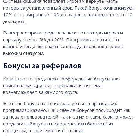
Система кэшбэка позволяет игрокам вернуть часть
потерь за установленный срок. Такой бонус компенсирует
10% от проигранных 100 долларов за неделю, то есть 10
долларов.
Размер возврата средств зависит от потерь игрока и
варьируется от 5% до 20%. Программы лояльности
казино иногда включают кэшбэк для пользователей с
высоким статусом.
Бонусы за рефералов
Казино часто предлагают реферальные бонусы для
приглашения друзей. Реферальная система
вознаграждает за каждого друга.
Этот тип бонуса часто используется в партнерских
программах казино. Начисление бонусов происходит как
за новых пользователей, так и за их ставки. Казино может
предлагать бонусы в виде денег или бесплатных
вращений, в зависимости от правил.