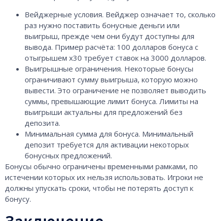
Вейджерные условия. Вейджер означает то, сколько
раз нужно поставить бонусные деньги или
выигрыш, прежде чем они будут доступны для
вывода. Пример расчёта: 100 долларов бонуса с
отыгрышем х30 требует ставок на 3000 долларов.
Выигрышные ограничения. Некоторые бонусы
ограничивают сумму выигрыша, которую можно
вывести. Это ограничение не позволяет выводить
суммы, превышающие лимит бонуса. Лимиты на
выигрыши актуальны для предложений без
депозита.
Минимальная сумма для бонуса. Минимальный
депозит требуется для активации некоторых
бонусных предложений.
Бонусы обычно ограничены временными рамками, по
истечении которых их нельзя использовать. Игроки не
должны упускать сроки, чтобы не потерять доступ к
бонусу.