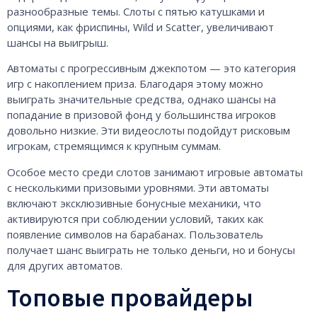
разнообразные темы. Слоты с пятью катушками и
опциями, как фриспины, Wild и Scatter, увеличивают
шансы на выигрыш.
Автоматы с прогрессивным джекпотом — это категория
игр с накоплением приза. Благодаря этому можно
выиграть значительные средства, однако шансы на
попадание в призовой фонд у большинства игроков
довольно низкие. Эти видеослоты подойдут рисковым
игрокам, стремящимся к крупным суммам.
Особое место среди слотов занимают игровые автоматы
с несколькими призовыми уровнями. Эти автоматы
включают эксклюзивные бонусные механики, что
активируются при соблюдении условий, таких как
появление символов на барабанах. Пользователь
получает шанс выиграть не только деньги, но и бонусы
для других автоматов.
Топовые провайдеры