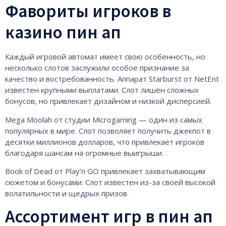
Фавориты игроков в
казино пин ап
Каждый игровой автомат имеет свою особенность, но
несколько слотов заслужили особое признание за
качество и востребованность. Аппарат Starburst от NetEnt
известен крупными выплатами. Слот лишён сложных
бонусов, но привлекает дизайном и низкой дисперсией.
Mega Moolah от студии Microgaming — один из самых
популярных в мире. Слот позволяет получить джекпот в
десятки миллионов долларов, что привлекает игроков
благодаря шансам на огромные выигрыши.
Book of Dead от Play’n GO привлекает захватывающим
сюжетом и бонусами. Слот известен из-за своей высокой
волатильности и щедрых призов.
Ассортимент игр в пин ап