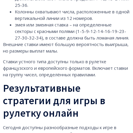
25-36.
Колонны охватывают числа, расположенные в одной
вертикальной линии из 12 номеров.
змея или змеиная ставка – на определенные
секторы с красными полями (1-5-9-12-14-16-19-23-
27-30-32-34), в составе должна быть ломаная линия.
Внешние ставки имеют большую вероятность выигрыша,
но размеры выплат малы.
Ставки устного типа доступны только в рулетке
французского и европейского форматов. Включает ставки
на группу чисел, определённых правилами.
Результативные
стратегии для игры в
рулетку онлайн
Сегодня доступны разнообразные подходы к игре в