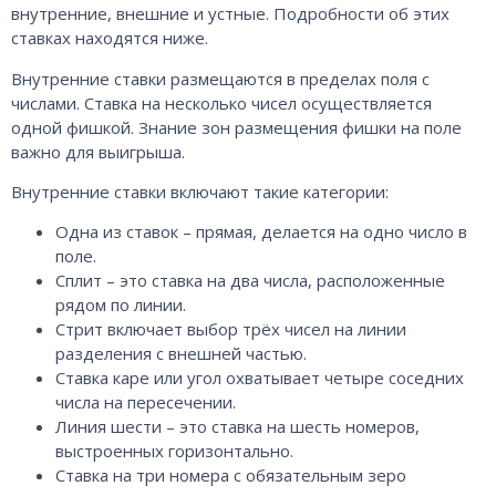
внутренние, внешние и устные. Подробности об этих
ставках находятся ниже.
Внутренние ставки размещаются в пределах поля с
числами. Ставка на несколько чисел осуществляется
одной фишкой. Знание зон размещения фишки на поле
важно для выигрыша.
Внутренние ставки включают такие категории:
Одна из ставок – прямая, делается на одно число в
поле.
Сплит – это ставка на два числа, расположенные
рядом по линии.
Стрит включает выбор трёх чисел на линии
разделения с внешней частью.
Ставка каре или угол охватывает четыре соседних
числа на пересечении.
Линия шести – это ставка на шесть номеров,
выстроенных горизонтально.
Ставка на три номера с обязательным зеро