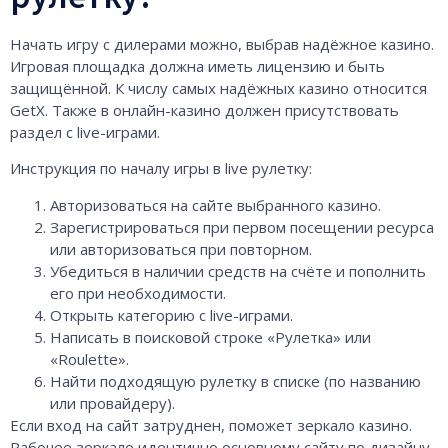
Начать игру с дилерами можно, выбрав надёжное казино.
Игровая площадка должна иметь лицензию и быть
защищённой. К числу самых надёжных казино относится
GetX. Также в онлайн-казино должен присутствовать
раздел с live-играми.
Инструкция по началу игры в live рулетку:
Авторизоваться на сайте выбранного казино.
Зарегистрироваться при первом посещении ресурса
или авторизоваться при повторном.
Убедиться в наличии средств на счёте и пополнить
его при необходимости.
Открыть категорию с live-играми.
Написать в поисковой строке «Рулетка» или
«Roulette».
Найти подходящую рулетку в списке (по названию
или провайдеру).
Если вход на сайт затруднен, поможет зеркало казино.
Рабочее зеркало идентично основному сайту по дизайну