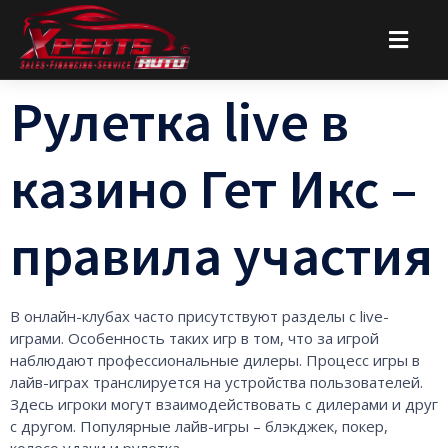
Рулетка live в
казино Гет Икс –
правила участия
В онлайн-клубах часто присутствуют разделы с live-
играми. Особенность таких игр в том, что за игрой
наблюдают профессиональные дилеры. Процесс игры в
лайв-играх транслируется на устройства пользователей.
Здесь игроки могут взаимодействовать с дилерами и друг
с другом. Популярные лайв-игры – блэкджек, покер,
колесо удачи и рулетка.