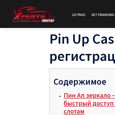
LISTINGS
GET FINANCING
Pin Up Ca
регистрац
Содержимое
Пин Ап зеркало –
быстрый доступ
слотам