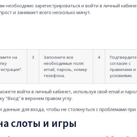
 вам необходимо зарегистрироваться и войти в личный кабине
прост и занимает всего несколько минут.
мите на
3
Заполните все
4
Подтвердите
пку
необходимые поля:
согласие с
гистрация”.
email, пароль, номер
правилами и
телефона.
условиями.
жете войти в личный кабинет, используя свой email и парол
у “Вход” в верхнем правом углу.
и данные для входа, чтобы не столкнуться с проблемами пр
на слоты и игры