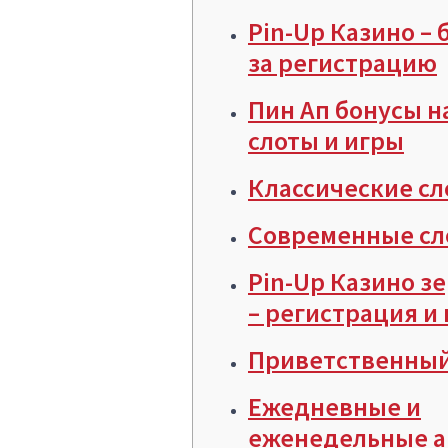
Pin-Up Казино –
за регистрацию
Пин Ап бонусы н
слоты и игры
Классические с
Современные сл
Pin-Up Казино з
– регистрация и
Приветственный
Ежедневные и
еженедельные 