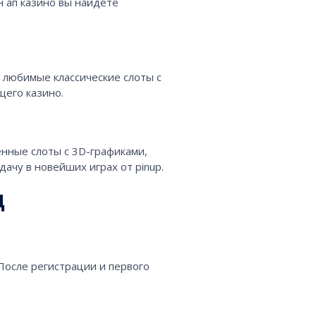
н ап казино вы найдете
 любимые классические слоты с
щего казино.
енные слоты с 3D-графиками,
чу в новейших играх от pinup.
д
 После регистрации и первого