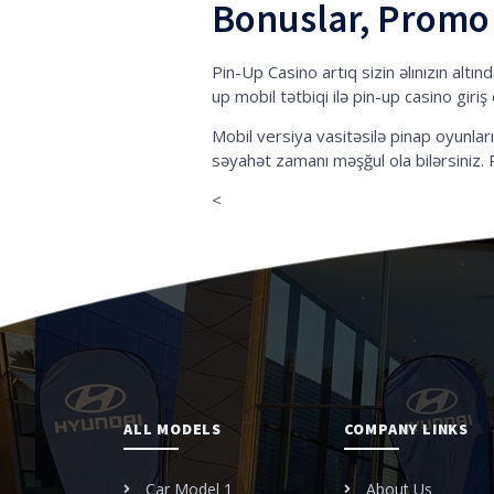
Bonuslar, Promo 
Pin-Up Casino artıq sizin əlınızın altın
up mobil tətbiqi ilə pin-up casino gir
Mobil versiya vasitəsilə pinap oyunları
səyahət zamanı məşğul ola bilərsiniz. 
<
ALL MODELS
COMPANY LINKS
Car Model 1
About Us