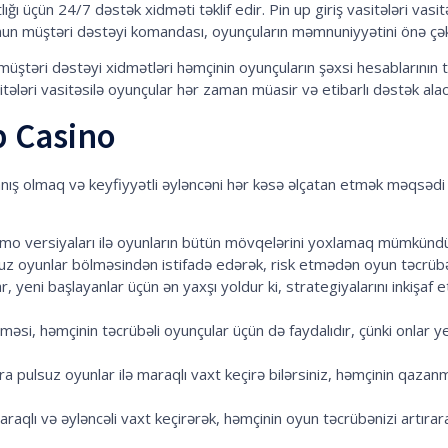
ı üçün 24/7 dəstək xidməti təklif edir. Pin up giriş vasitələri vasitə
-nun müştəri dəstəyi komandası, oyunçuların məmnuniyyətini önə çək
üştəri dəstəyi xidmətləri həmçinin oyunçuların şəxsi hesablarının t
itələri vasitəsilə oyunçular hər zaman müasir və etibarlı dəstək alac
p Casino
anış olmaq və keyfiyyətli əyləncəni hər kəsə əlçatan etmək məqsədi 
mo versiyaları ilə oyunların bütün mövqelərini yoxlamaq mümkündü
suz oyunlar bölməsindən istifadə edərək, risk etmədən oyun təcrübəs
 yeni başlayanlar üçün ən yaxşı yoldur ki, strategiyalarını inkişaf 
əsi, həmçinin təcrübəli oyunçular üçün də faydalıdır, çünki onlar ye
a pulsuz oyunlar ilə maraqlı vaxt keçirə bilərsiniz, həmçinin qazanma
raqlı və əyləncəli vaxt keçirərək, həmçinin oyun təcrübənizi artırara