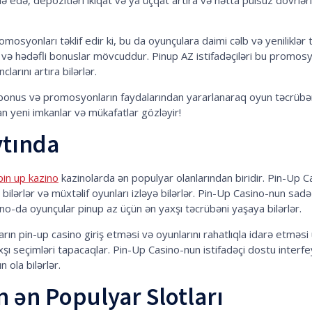
mosyonları təklif edir ki, bu da oyunçulara daimi cəlb və yeniliklə
r və hədəfli bonuslar mövcuddur. Pinup AZ istifadəçiləri bu promos
arını artıra bilərlər.
ə bonus və promosyonların faydalarından yararlanaraq oyun təcrübə
an yeni imkanlar və mükafatlar gözləyir!
ytında
pin up kazino
kazinolarda ən populyar olanlarından biridir. Pin-Up C
ə bilərlər və müxtəlif oyunları izləyə bilərlər. Pin-Up Casino-nun sadə
no-da oyunçular pinup az üçün ən yaxşı təcrübəni yaşaya bilərlər.
rın pin-up casino giriş etməsi və oyunlarını rahatlıqla idarə etmə
şı seçimləri tapacaqlar. Pin-Up Casino-nun istifadəçi dostu interf
 ola bilərlər.
 ən Populyar Slotları