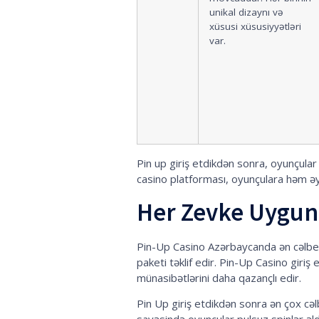
unikal dizaynı və
xüsusi xüsusiyyətləri
var.
Pin up giriş etdikdən sonra, oyunçular 
casino platforması, oyunçulara həm ə
Her Zevke Uygun
Pin-Up Casino Azərbaycanda ən cəlbed
paketi təklif edir. Pin-Up Casino giriş
münasibətlərini daha qazançlı edir.
Pin Up giriş etdikdən sonra ən çox cə
sayəsində oyunçular pulsuz spinlər əld