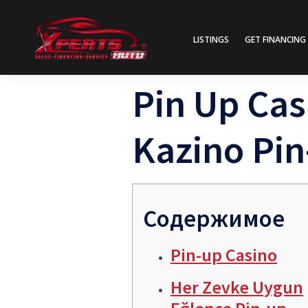
LISTINGS
GET FINANCING
Pin Up Cas
Kazino Pi
Содержимое
Pin-up Casino
Her Zevke Uygun