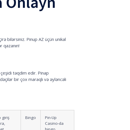
a Onlayn
rə bilərsiniz. Pinup AZ üçün unikal
ər qazanın!
çeşidi təqdim edir. Pinap
əçilər bir çox maraqlı və əyləncəli
 giriş
Bingo
Pin-Up
ra,
Casino-da
let
bingo