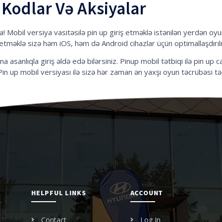
Kodlar Və Aksiyalar
da! Mobil versiya vasitəsilə pin up giriş etməklə istənilən yerdən oyun
iş etməklə sizə həm iOS, həm də Android cihazlar üçün optimallaşdırı
na asanlıqla giriş əldə edə bilərsiniz. Pinup mobil tətbiqi ilə pin u
Pin up mobil versiyası ilə sizə hər zaman ən yaxşı oyun təcrübəsi t
HELPFUL LINKS
ACCOUNT
Contact
Log In