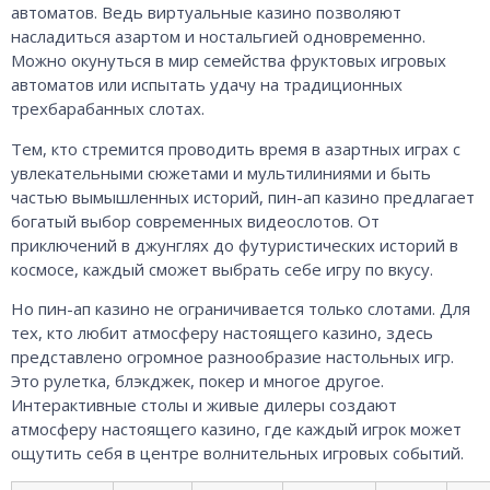
автоматов. Ведь виртуальные казино позволяют
насладиться азартом и ностальгией одновременно.
Можно окунуться в мир семейства фруктовых игровых
автоматов или испытать удачу на традиционных
трехбарабанных слотах.
Тем, кто стремится проводить время в азартных играх с
увлекательными сюжетами и мультилиниями и быть
частью вымышленных историй, пин-ап казино предлагает
богатый выбор современных видеослотов. От
приключений в джунглях до футуристических историй в
космосе, каждый сможет выбрать себе игру по вкусу.
Но пин-ап казино не ограничивается только слотами. Для
тех, кто любит атмосферу настоящего казино, здесь
представлено огромное разнообразие настольных игр.
Это рулетка, блэкджек, покер и многое другое.
Интерактивные столы и живые дилеры создают
атмосферу настоящего казино, где каждый игрок может
ощутить себя в центре волнительных игровых событий.