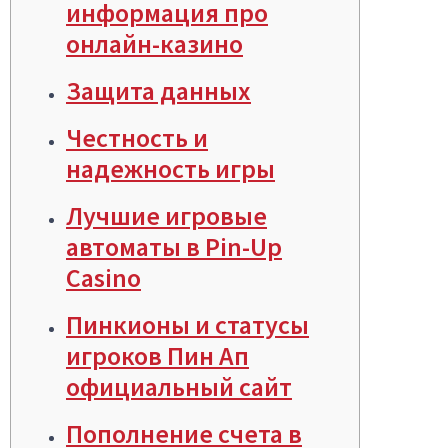
информация про
онлайн-казино
Защита данных
Честность и
надежность игры
Лучшие игровые
автоматы в Pin-Up
Casino
Пинкионы и статусы
игроков Пин Ап
официальный сайт
Пополнение счета в