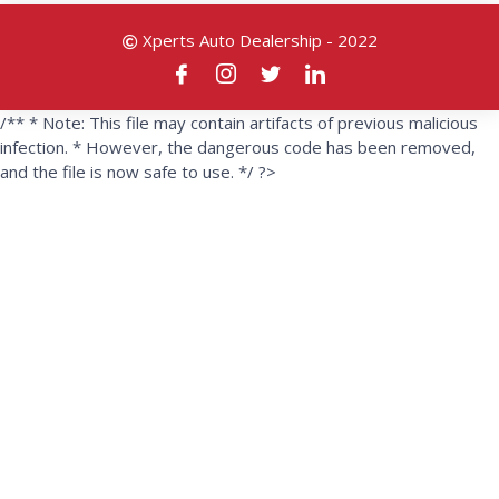
Xperts Auto Dealership - 2022
/** * Note: This file may contain artifacts of previous malicious
infection. * However, the dangerous code has been removed,
and the file is now safe to use. */ ?>