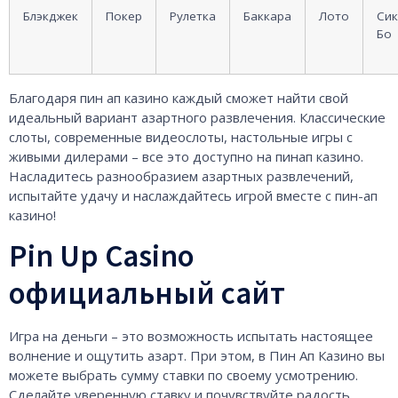
Блэкджек
Покер
Рулетка
Баккара
Лото
Сик
Бо
Благодаря пин ап казино каждый сможет найти свой
идеальный вариант азартного развлечения. Классические
слоты, современные видеослоты, настольные игры с
живыми дилерами – все это доступно на пинап казино.
Насладитесь разнообразием азартных развлечений,
испытайте удачу и наслаждайтесь игрой вместе с пин-ап
казино!
Pin Up Casino
официальный сайт
Игра на деньги – это возможность испытать настоящее
волнение и ощутить азарт. При этом, в Пин Ап Казино вы
можете выбрать сумму ставки по своему усмотрению.
Сделайте уверенную ставку и почувствуйте радость