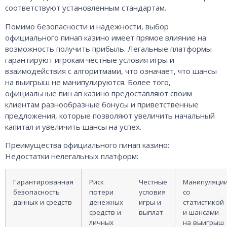
соответствуют установленным стандартам.
Помимо безопасности и надежности, выбор
официального пинап казино имеет прямое влияние на
возможность получить прибыль. Легальные платформы
гарантируют игрокам честные условия игры и
взаимодействия с алгоритмами, что означает, что шансы
на выигрыш не манипулируются. Более того,
официальные пин ап казино предоставляют своим
клиентам разнообразные бонусы и приветственные
предложения, которые позволяют увеличить начальный
капитал и увеличить шансы на успех.
Преимущества официального пинап казино:
Недостатки нелегальных платформ:
Гарантированная
Риск
Честные
Манипуляци
безопасность
потери
условия
со
данных и средств
денежных
игры и
статистикой
средств и
выплат
и шансами
личных
на выигрыш