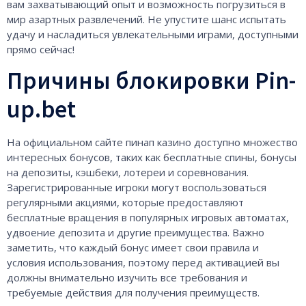
вам захватывающий опыт и возможность погрузиться в
мир азартных развлечений. Не упустите шанс испытать
удачу и насладиться увлекательными играми, доступными
прямо сейчас!
Причины блокировки Pin-
up.bet
На официальном сайте пинап казино доступно множество
интересных бонусов, таких как бесплатные спины, бонусы
на депозиты, кэшбеки, лотереи и соревнования.
Зарегистрированные игроки могут воспользоваться
регулярными акциями, которые предоставляют
бесплатные вращения в популярных игровых автоматах,
удвоение депозита и другие преимущества. Важно
заметить, что каждый бонус имеет свои правила и
условия использования, поэтому перед активацией вы
должны внимательно изучить все требования и
требуемые действия для получения преимуществ.