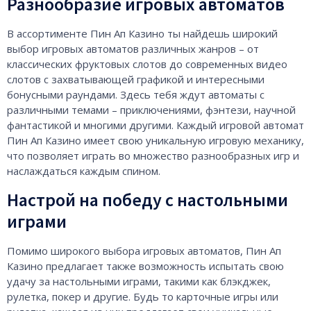
Разнообразие игровых автоматов
В ассортименте Пин Ап Казино ты найдешь широкий
выбор игровых автоматов различных жанров – от
классических фруктовых слотов до современных видео
слотов с захватывающей графикой и интересными
бонусными раундами. Здесь тебя ждут автоматы с
различными темами – приключениями, фэнтези, научной
фантастикой и многими другими. Каждый игровой автомат
Пин Ап Казино имеет свою уникальную игровую механику,
что позволяет играть во множество разнообразных игр и
наслаждаться каждым спином.
Настрой на победу с настольными
играми
Помимо широкого выбора игровых автоматов, Пин Ап
Казино предлагает также возможность испытать свою
удачу за настольными играми, такими как блэкджек,
рулетка, покер и другие. Будь то карточные игры или