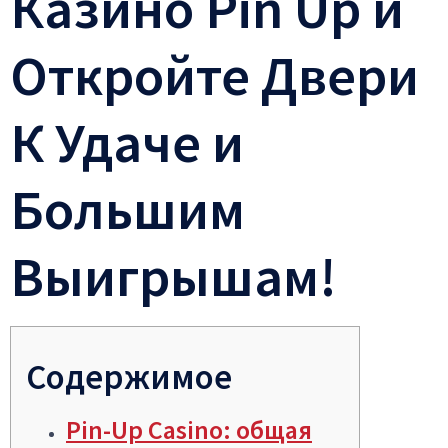
Казино Pin Up и
Откройте Двери
К Удаче и
Большим
Выигрышам!
Содержимое
Pin-Up Casino: общая