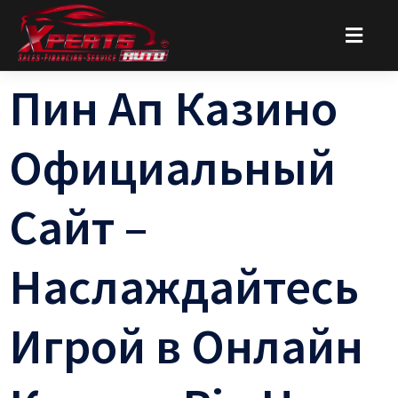
Пин Ап Казино
Официальный
Сайт –
Наслаждайтесь
Игрой в Онлайн