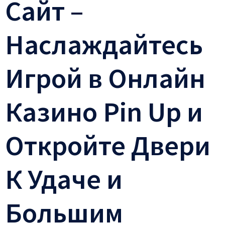
Сайт –
Наслаждайтесь
Игрой в Онлайн
Казино Pin Up и
Откройте Двери
К Удаче и
Большим