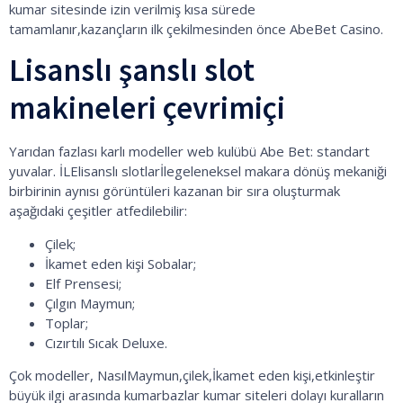
kumar sitesinde izin verilmiş kısa sürede
tamamlanır,kazançların ilk çekilmesinden önce AbeBet Casino.
Lisanslı şanslı slot
makineleri çevrimiçi
Yarıdan fazlası karlı modeller web kulübü Abe Bet: standart
yuvalar. İLElisanslı slotlarİlegeleneksel makara dönüş mekaniği
birbirinin aynısı görüntüleri kazanan bir sıra oluşturmak
aşağıdaki çeşitler atfedilebilir:
Çilek;
İkamet eden kişi Sobalar;
Elf Prensesi;
Çılgın Maymun;
Toplar;
Cızırtılı Sıcak Deluxe.
Çok modeller, NasılMaymun,çilek,İkamet eden kişi,etkinleştir
büyük ilgi arasında kumarbazlar kumar siteleri dolayı kuralların