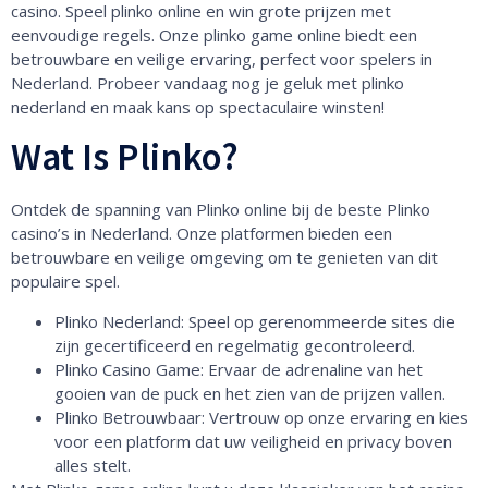
casino. Speel plinko online en win grote prijzen met
eenvoudige regels. Onze plinko game online biedt een
betrouwbare en veilige ervaring, perfect voor spelers in
Nederland. Probeer vandaag nog je geluk met plinko
nederland en maak kans op spectaculaire winsten!
Wat Is Plinko?
Ontdek de spanning van Plinko online bij de beste Plinko
casino’s in Nederland. Onze platformen bieden een
betrouwbare en veilige omgeving om te genieten van dit
populaire spel.
Plinko Nederland: Speel op gerenommeerde sites die
zijn gecertificeerd en regelmatig gecontroleerd.
Plinko Casino Game: Ervaar de adrenaline van het
gooien van de puck en het zien van de prijzen vallen.
Plinko Betrouwbaar: Vertrouw op onze ervaring en kies
voor een platform dat uw veiligheid en privacy boven
alles stelt.