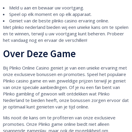
Meld u aan en bewaar uw voortgang.
Speel op elk moment en op elk apparaat.
Geniet van de beste plinko casino ervaring online.
Met plinko nederland bieden wij een unieke kans om te spelen
en te winnen, terwijl u uw voortgang kunt beheren. Probeer
het vandaag nog en ervaar de verschillen!
Over Deze Game
Bij Plinko Online Casino geniet je van een unieke ervaring met
onze exclusieve bonussen en promoties. Speel het populaire
Plinko casino game en win geweldige prijzen terwijl je geniet
van onze speciale aanbiedingen. Of je nu een fan bent van
Plinko gambling of gewoon wilt ontdekken wat Plinko
Nederland te bieden heeft, onze bonussen zorgen ervoor dat
je optimaal kunt genieten van je tijd online.
Mis nooit de kans om te profiteren van onze exclusieve
promoties. Onze Plinko game online biedt niet alleen
spannende gameplay, maar ook de mogelijkheid om