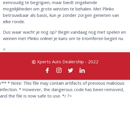
eenvoudig te begrijpen, maar biedt ongekende
mogelijkheden om grote winsten te behalen. Met Plinko
betrouwbaar als basis, kun je zonder zorgen genieten van
elke ronde.
Dus waar wacht je nog op? Begin vandaag nog met spelen en
winnen met Plinko online! Je kans om te triomferen begint nu.
<
Xperts Auto Dealership - 2022
/** * Note: This file may contain artifacts of previous malicious
infection. * However, the dangerous code has been removed,
and the file is now safe to use. */ ?>