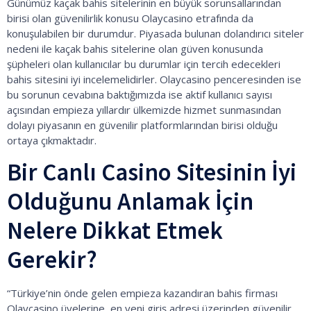
Günümüz kaçak bahis sitelerinin en büyük sorunsallarından
birisi olan güvenilirlik konusu Olaycasino etrafında da
konuşulabilen bir durumdur. Piyasada bulunan dolandırıcı siteler
nedeni ile kaçak bahis sitelerine olan güven konusunda
şüpheleri olan kullanıcılar bu durumlar için tercih edecekleri
bahis sitesini iyi incelemelidirler. Olaycasino penceresinden ise
bu sorunun cevabına baktığımızda ise aktif kullanıcı sayısı
açısından empieza yıllardır ülkemizde hizmet sunmasından
dolayı piyasanın en güvenilir platformlarından birisi olduğu
ortaya çıkmaktadır.
Bir Canlı Casino Sitesinin İyi
Olduğunu Anlamak İçin
Nelere Dikkat Etmek
Gerekir?
“Türkiye’nin önde gelen empieza kazandıran bahis firması
Olaycasino üyelerine, en yeni giriş adresi üzerinden güvenilir