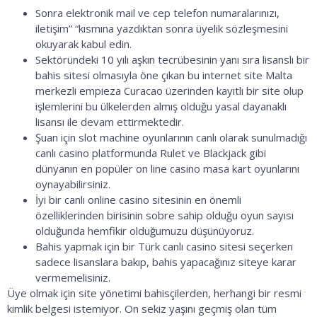
Sonra elektronik mail ve cep telefon numaralarınızı,
iletişim” “kısmına yazdıktan sonra üyelik sözleşmesini
okuyarak kabul edin.
Sektöründeki 10 yılı aşkın tecrübesinin yanı sıra lisanslı bir
bahis sitesi olmasıyla öne çıkan bu internet site Malta
merkezli empieza Curacao üzerinden kayıtlı bir site olup
işlemlerini bu ülkelerden almış olduğu yasal dayanaklı
lisansı ile devam ettirmektedir.
Şuan için slot machine oyunlarının canlı olarak sunulmadığı
canlı casino platformunda Rulet ve Blackjack gibi
dünyanın en popüler on line casino masa kart oyunlarını
oynayabilirsiniz.
İyi bir canlı online casino sitesinin en önemli
özelliklerinden birisinin sobre sahip olduğu oyun sayısı
olduğunda hemfikir olduğumuzu düşünüyoruz.
Bahis yapmak için bir Türk canlı casino sitesi seçerken
sadece lisanslara bakıp, bahis yapacağınız siteye karar
vermemelisiniz.
Üye olmak için site yönetimi bahisçilerden, herhangi bir resmi
kimlik belgesi istemiyor. On sekiz yaşını geçmiş olan tüm