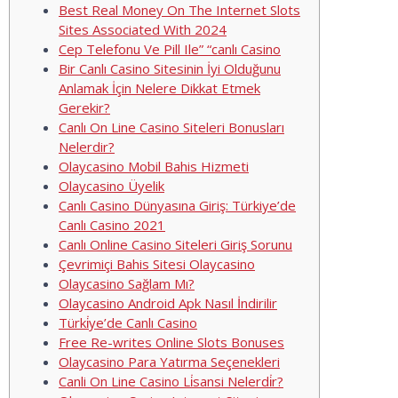
Best Real Money On The Internet Slots
Sites Associated With 2024
Cep Telefonu Ve Pill Ile” “canlı Casino
Bir Canlı Casino Sitesinin İyi Olduğunu
Anlamak İçin Nelere Dikkat Etmek
Gerekir?
Canlı On Line Casino Siteleri Bonusları
Nelerdir?
Olaycasino Mobil Bahis Hizmeti
Olaycasino Üyelik
Canlı Casino Dünyasına Giriş: Türkiye’de
Canlı Casino 2021
Canlı Online Casino Siteleri Giriş Sorunu
Çevrimiçi Bahis Sitesi Olaycasino
Olaycasino Sağlam Mı?
Olaycasino Android Apk Nasıl İndirilir
Türki̇ye’de Canlı Casino
Free Re-writes Online Slots Bonuses
Olaycasino Para Yatırma Seçenekleri
Canli On Line Casino Li̇sansi Nelerdi̇r?