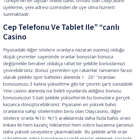
Türkiye’nin en faydal? online bahis firması olan Olaycasino
üyelerine, yeni adresi üzerinden de üye olma hizmeti
sunmaktadır.
Cep Telefonu Ve Tablet Ile” “canlı
Casino
Piyasadaki diğer sitelere oranlara nazaran sunmuş olduğu
düşük çevrimler sayesinde oranlar bonustan bonusa
değişmekle beraber oldukça rahat bir şekilde bonuslarınızı
çevirebilirsiniz. Bonus çevrimleri için rakamlar tamamen farazi
olacak şekilde spor bahisleri alanında 1 . 20″ “orandan
bonusunuzu 3 katına yükseltme gibi bir çevrim şartı sunulabilir.
Yine casino alanında ise belirli oyunlarda aldığınız bonusu
bonusunuzun 5 katı şekilde yükselterek bu bonuslara gerçek
kazanca dönüştürebilirsiniz. Piyasanın en yüksek bahis
oranlarına sahip sitelerinden birisi olan Olaycasino, diğer
sitelere oranla %10- %15 aralıklarında daha fazla bahis oranı
imkanı ile hem kazanç miktarınızı hem sobre kazanma şansınızı
daha yüksek seviyelere çıkarmaktadır. Bu şekilde artık oran
yükseltmek adına kuponlarınıza riskli maçlar eklemek zorunda