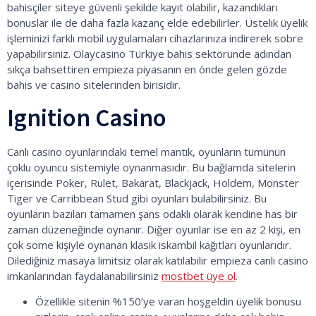
bahisçiler siteye güvenli şekilde kayıt olabilir, kazandıkları
bonuslar ile de daha fazla kazanç elde edebilirler. Üstelik üyelik
işleminizi farklı mobil uygulamaları cihazlarınıza indirerek sobre
yapabilirsiniz. Olaycasino Türkiye bahis sektöründe adından
sıkça bahsettiren empieza piyasanın en önde gelen gözde
bahis ve casino sitelerinden birisidir.
Ignition Casino
Canlı casino oyunlarındaki temel mantık, oyunların tümünün
çoklu oyuncu sistemiyle oynanmasıdır. Bu bağlamda sitelerin
içerisinde Poker, Rulet, Bakarat, Blackjack, Holdem, Monster
Tiger ve Carribbean Stud gibi oyunları bulabilirsiniz. Bu
oyunların bazıları tamamen şans odaklı olarak kendine has bir
zaman düzeneğinde oynanır. Diğer oyunlar ise en az 2 kişi, en
çok some kişiyle oynanan klasik iskambil kağıtları oyunlarıdır.
Dilediğiniz masaya limitsiz olarak katılabilir empieza canlı casino
imkanlarından faydalanabilirsiniz
mostbet üye ol
.
Özellikle sitenin %150’ye varan hoşgeldin üyelik bonusu