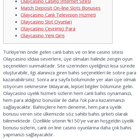
Olaycasino Casino Internet Sitesi
Match Deposit On-line Slots Bonuses
Olaycasino Canlı Television Hizmeti
Olaycasino Slot Oyunları
Olaycasino Çevrimiçi Para
Olaycasino Yeni Giriş
Türkiye’nin önde gelen canlı bahis ve on line casino sitesi
Olaycasino iddaa severlere, üye olmaları halinde zengin oyun
seçenekleri sunmaktadır. Site üzerinden üyeliğinizi kısa sürede
oluşturabilir, ilgi alanınıza giren bahis seçenekleri ile sobre para
kazanabilirsiniz. Sonra ara sayfa bölümünde yer alan üye olmak
istiyorum sekmesine tıklayarak, kişisel bilgiler bölümüne gelin.
Olaycasino üyelik hizmeti sizlerin hem canlı bahis oynamanızı,
hem para aldığınız bonuslar ile daha ?ok para kazanmanızı
sağlayacaktır. Bahisçilere hem deneme, hem para üyelik
bonusu veren site ülkemizde söz sahibi bahis şirketi olarak
bilinmektedir. Özellikle sitenin %150’ye varan hoşgeldin üyelik
bonusu sizlerin, canlı on line casino oyunlarına daha çok bahis
yapmanızı sağlayacaktır.