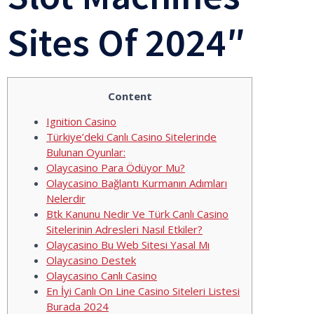
Sites Of 2024″
Content
Ignition Casino
Türkiye’deki Canlı Casino Sitelerinde
Bulunan Oyunlar:
Olaycasino Para Ödüyor Mu?
Olaycasino Bağlantı Kurmanın Adımları
Nelerdir
Btk Kanunu Nedir Ve Türk Canlı Casino
Sitelerinin Adresleri Nasıl Etkiler?
Olaycasino Bu Web Sitesi Yasal Mı
Olaycasino Destek
Olaycasino Canlı Casino
En İyi Canlı On Line Casino Siteleri Listesi
Burada 2024