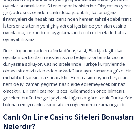
oyunlar sunmaktadır. Sitenin spor bahislerine Olaycasino yeni
giriş adresi üzerinden canlı iddaa yapabilir, kazandığınız
ikramiyeleri de hesabınız içerisinden hemen tahsil edebilirsiniz.
İsterseniz sitenin yeni giriş adresi içerisinde yer alan casino
oyunlarına, ios/android uygulamaları tercih ederek de bahis
oynayabilirsiniz.
Rulet topunun çark etrafında dönüş sesi, Blackjack gibi kart
oyunlarında kartların sesileri sizi istediğiniz ortamda casino
dünyasına sokuyor. Casino sitelerinde Türkçe kurpiylerinde
olması sitemizi takip eden arkada?lara aynı zamanda güzel bir
muhabbet şansını da sunacaktır. Hem casino oyunu heyecanı
hem de iyi zaman geçirme basit elde edilemeyecek bir haz
olacaktır. Bir canlı casino” “sitesi kullanmadan önce bilmeniz
gereken bütün the girl şeyi anlattığımıza göre, artık Türkiye’de
bulunan en iyi canlı casino siteleri öğrenmenin zamanı geldi.
Canlı On Line Casino Siteleri Bonusları
Nelerdir?