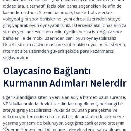
iddaacılara, alternatifi fazla olan bahis seçenekleri ile afin de
kazandırmaktadır. Sitenin balompié, basketbol ve erkek
voleybol gibi spor bahislerine, yeni adresi üzerinden siteye
giriş yaparak oyun oynayabilirsiniz. İsterseniz akıllı cihazlarınıza
sitenin yeni adresini indirebilir, üyelik sonrası istediğiniz spor
bahisleri ile de mobil üzerinden canlı oyun oynayabilirsiniz.
Üstelik sitenin casino masa ve slot makine oyunları da sizlerin,
internet site üzerinden güvenli şekilde para kazanmanızı
sağlayacaktır.
Olaycasino Bağlantı
Kurmanın Adımları Nelerdir
Eğer kullandığınız sitenin yeni alan adıyla hizmeti uzun sürerse,
VPN kullanarak da devlet tarafından engellenmiş herhangi bir
siteye giriş yapabilirsiniz. Yukarıda bulunan para çekme ve
yatırma yöntemlerine ek olarak birçok farklı afin de çekme ve
yatırma yöntemi de bulunuyor. Seçtiğiniz canlı casino sitesinin
“Ödeme Yöntemleri” bölümüne gelerek sitenin sahip olduğunu