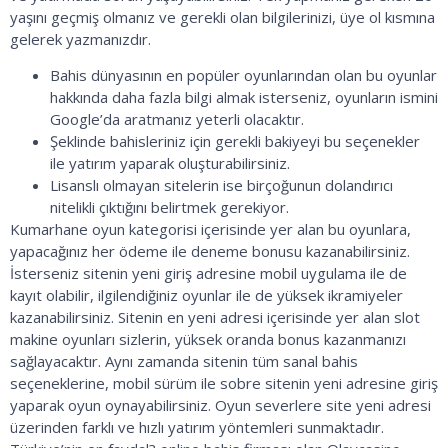
yaşını geçmiş olmanız ve gerekli olan bilgilerinizi, üye ol kısmına
gelerek yazmanızdır.
Bahis dünyasının en popüler oyunlarından olan bu oyunlar
hakkında daha fazla bilgi almak isterseniz, oyunların ismini
Google’da aratmanız yeterli olacaktır.
Şeklinde bahisleriniz için gerekli bakiyeyi bu seçenekler
ile yatırım yaparak oluşturabilirsiniz.
Lisanslı olmayan sitelerin ise birçoğunun dolandırıcı
nitelikli çıktığını belirtmek gerekiyor.
Kumarhane oyun kategorisi içerisinde yer alan bu oyunlara,
yapacağınız her ödeme ile deneme bonusu kazanabilirsiniz.
İsterseniz sitenin yeni giriş adresine mobil uygulama ile de
kayıt olabilir, ilgilendiğiniz oyunlar ile de yüksek ikramiyeler
kazanabilirsiniz. Sitenin en yeni adresi içerisinde yer alan slot
makine oyunları sizlerin, yüksek oranda bonus kazanmanızı
sağlayacaktır. Aynı zamanda sitenin tüm sanal bahis
seçeneklerine, mobil sürüm ile sobre sitenin yeni adresine giriş
yaparak oyun oynayabilirsiniz. Oyun severlere site yeni adresi
üzerinden farklı ve hızlı yatırım yöntemleri sunmaktadır.