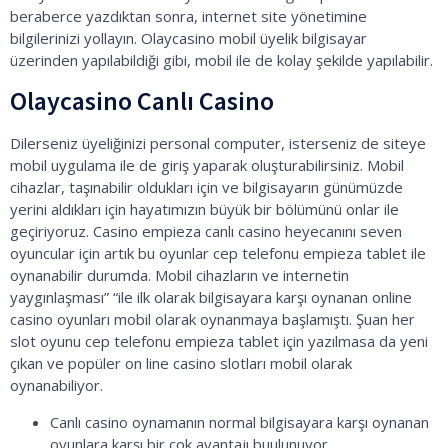
beraberce yazdıktan sonra, internet site yönetimine
bilgilerinizi yollayın. Olaycasino mobil üyelik bilgisayar
üzerinden yapılabildiği gibi, mobil ile de kolay şekilde yapılabilir.
Olaycasino Canlı Casino
Dilerseniz üyeliğinizi personal computer, isterseniz de siteye
mobil uygulama ile de giriş yaparak oluşturabilirsiniz. Mobil
cihazlar, taşınabilir oldukları için ve bilgisayarın günümüzde
yerini aldıkları için hayatımızın büyük bir bölümünü onlar ile
geçiriyoruz. Casino empieza canlı casino heyecanını seven
oyuncular için artık bu oyunlar cep telefonu empieza tablet ile
oynanabilir durumda. Mobil cihazların ve internetin
yaygınlaşması” “ile ilk olarak bilgisayara karşı oynanan online
casino oyunları mobil olarak oynanmaya başlamıştı. Şuan her
slot oyunu cep telefonu empieza tablet için yazılmasa da yeni
çıkan ve popüler on line casino slotları mobil olarak
oynanabiliyor.
Canlı casino oynamanın normal bilgisayara karşı oynanan
oyunlara karşı bir çok avantajı buulunuyor.