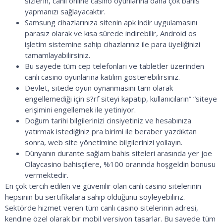
sizlerin, canlı online casino oyunlarına daha çok bahis
yapmanızı sağlayacaktır.
Samsung cihazlarınıza sitenin apk indir uygulamasını
parasız olarak ve kısa sürede indirebilir, Android os
işletim sistemine sahip cihazlarınız ile para üyeliğinizi
tamamlayabilirsiniz.
Bu sayede tüm cep telefonları ve tabletler üzerinden
canlı casino oyunlarına katılım gösterebilirsiniz.
Devlet, sitede oyun oynanmasını tam olarak
engellemediği için s?rf siteyi kapatıp, kullanıcıların” “siteye
erişimini engellemek ile yetiniyor.
Doğum tarihi bilgilerinizi cinsiyetiniz ve hesabınıza
yatırmak istediğiniz pra birimi ile beraber yazdıktan
sonra, web site yönetimine bilgilerinizi yollayın.
Dünyanın durante sağlam bahis siteleri arasında yer joe
Olaycasino bahisçilere, %100 oranında hoşgeldin bonusu
vermektedir.
En çok tercih edilen ve güvenilir olan canlı casino sitelerinin
hepsinin bu sertifikalara sahip olduğunu söyleyebiliriz.
Sektörde hizmet veren tüm canlı casino sitelerinin adresi,
kendine özel olarak bir mobil versiyon tasarlar. Bu sayede tüm