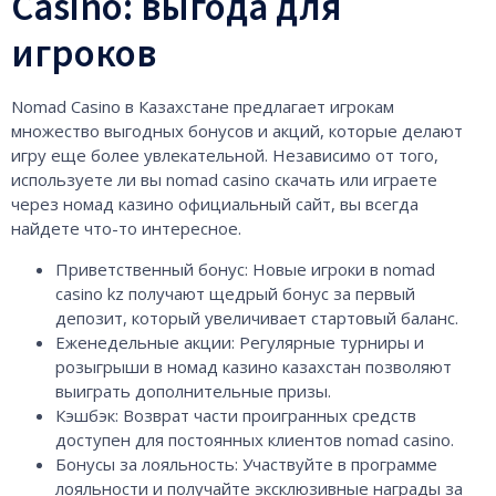
Casino: выгода для
игроков
Nomad Casino в Казахстане предлагает игрокам
множество выгодных бонусов и акций, которые делают
игру еще более увлекательной. Независимо от того,
используете ли вы nomad casino скачать или играете
через номад казино официальный сайт, вы всегда
найдете что-то интересное.
Приветственный бонус: Новые игроки в nomad
casino kz получают щедрый бонус за первый
депозит, который увеличивает стартовый баланс.
Еженедельные акции: Регулярные турниры и
розыгрыши в номад казино казахстан позволяют
выиграть дополнительные призы.
Кэшбэк: Возврат части проигранных средств
доступен для постоянных клиентов nomad casino.
Бонусы за лояльность: Участвуйте в программе
лояльности и получайте эксклюзивные награды за