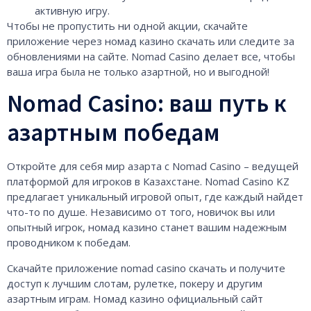
активную игру.
Чтобы не пропустить ни одной акции, скачайте
приложение через номад казино скачать или следите за
обновлениями на сайте. Nomad Casino делает все, чтобы
ваша игра была не только азартной, но и выгодной!
Nomad Casino: ваш путь к
азартным победам
Откройте для себя мир азарта с Nomad Casino – ведущей
платформой для игроков в Казахстане. Nomad Casino KZ
предлагает уникальный игровой опыт, где каждый найдет
что-то по душе. Независимо от того, новичок вы или
опытный игрок, номад казино станет вашим надежным
проводником к победам.
Скачайте приложение nomad casino скачать и получите
доступ к лучшим слотам, рулетке, покеру и другим
азартным играм. Номад казино официальный сайт