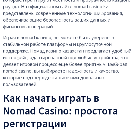
раунда. На официальном сайте nomad casino kz
представлены современные технологии шифрования,
обеспечивающие безопасность ваших данных и
финансовых операций.
Играя в nomad казино, вы можете быть уверены в
стабильной работе платформы и круглосуточной
поддержке. Номад казино казахстан предлагает удобный
интерфейс, адаптированный под любые устройства, что
делает игровой процесс еще более приятным. Выбирая
nomad casino, вы выбираете надежность и качество,
которые подтверждены тысячами довольных
пользователей.
Как начать играть в
Nomad Casino: простота
регистрации