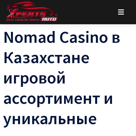
Nomad Casino в
Казахстане
игровой
ассортимент и
уникальные