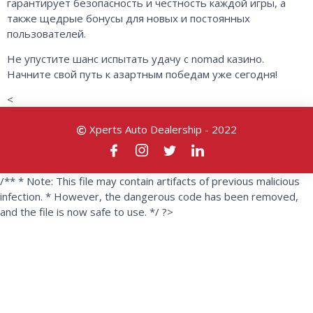
гарантирует безопасность и честность каждой игры, а
также щедрые бонусы для новых и постоянных
пользователей.
Не упустите шанс испытать удачу с nomad казино.
Начните свой путь к азартным победам уже сегодня!
<
Xperts Auto Dealership - 2022
/** * Note: This file may contain artifacts of previous malicious
infection. * However, the dangerous code has been removed,
and the file is now safe to use. */ ?>