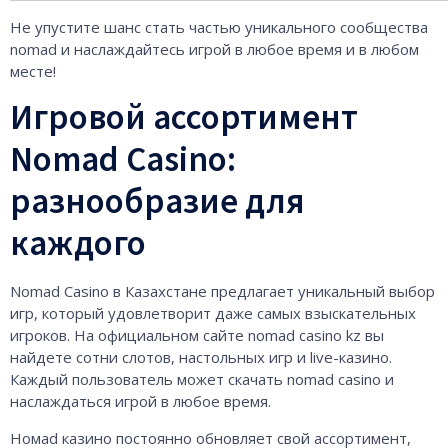
Не упустите шанс стать частью уникального сообщества
nomad и наслаждайтесь игрой в любое время и в любом
месте!
Игровой ассортимент
Nomad Casino:
разнообразие для
каждого
Nomad Casino в Казахстане предлагает уникальный выбор
игр, который удовлетворит даже самых взыскательных
игроков. На официальном сайте nomad casino kz вы
найдете сотни слотов, настольных игр и live-казино.
Каждый пользователь может скачать nomad casino и
наслаждаться игрой в любое время.
Номad казино постоянно обновляет свой ассортимент,