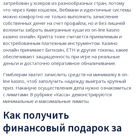
затребован у юзеров из разнообразных стран, потому
что через Киви кошелек, Вебмани и идентичные системы
можно комфортно не только выполнить зачисление
собственных денег на счет профайла, но и без лишней
волокиты забрать выигранные куши из on-line kasino
казино онлайн. Крипта тоже считается приемлемым и
востребованным платежным инструментом. Казино
онлайн принимает Биткоин, ETH и другие токены, какие
обеспечивают защищенность при игре на реальные
деньги и достаточно оперативное обналичивание.
Гэмблерам хватит зачислить средств на минималку в on-
line kasino, чтоб заполучить надежду выиграть крупный
приз. Накануне осуществления депа нужно ознакомиться
с лимитами. В рубрике «Касса» демонстрируются
минимальные и максимальные лимиты.
Как получить
финансовый подарок за