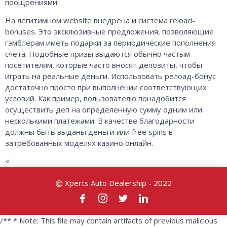
поощрениями.
На легитимном website внедрена и система reload-
bonuses. Это эксклюзивные предложения, позволяющие
гэмблерам иметь подарки за периодические пополнения
счета. Подобные призы выдаются обычно частым
посетителям, которые часто вносят депозиты, чтобы
играть на реальные деньги. Использовать релоад-бонус
достаточно просто при выполнении соответствующих
условий. Как пример, пользователю понадобится
осуществить деп на определенную сумму одним или
несколькими платежами. В качестве благодарности
должны быть выданы деньги или free spins в
затребованных моделях казино онлайн.
<
Xperts Auto Dealership - 2022
/** * Note: This file may contain artifacts of previous malicious