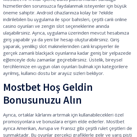
hizmetlerden sorunsuzca faydalanmak isteyenler için büyük
öneme sahiptir. Android cihazlarınıza kolay bir ?ekilde
indirilebilen bu uygulama ile spor bahisleri, çeşitli canlı online
casino oyunları ve zengin slot seçeneklerine anında
ulaşabilirsiniz. Ayrıca, uygulama üzerinden mevcut hesabınıza
giriş yapabilir ya da yeni bir hesap oluşturabilirsiniz. Giriş
yaparak, yenilikçi slot makinelerinden canlı krupiyerler ile
gerçek zamanlı blackjack oyunlarına kadar geniş bir yelpazede
eğlenceyle dolu zamanlar geçirebilirsiniz. Üstelik, bireysel
tercihlerinize en uygun olan oyunları bulmak için kategorilere
ayrılmış, kullanıcı dostu bir arayüz sizleri bekliyor.
Mostbet Hoş Geldin
Bonusunuzu Alın
Ayrıca, ortaklar kârlarını artırmak için kullanabilecekleri özel
promosyonlara ve bonuslara erişim elde ederler. Mostbet
ayrıca Amerikan, Avrupa ve Fransız gibi çeşitli rulet çeşitleri de
sunmaktadır. Bu oyunlar gerçekçi grafiklerle gelir ve yarış pisti