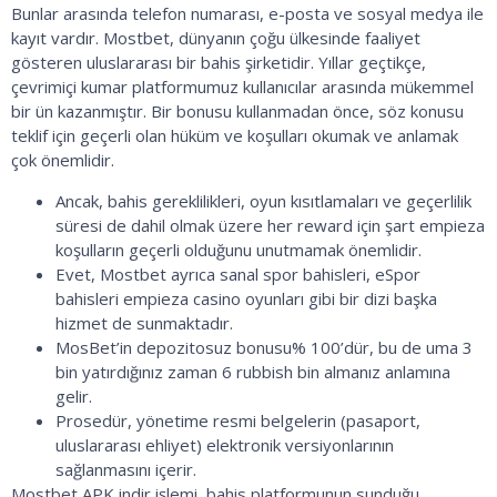
Bunlar arasında telefon numarası, e-posta ve sosyal medya ile
kayıt vardır. Mostbet, dünyanın çoğu ülkesinde faaliyet
gösteren uluslararası bir bahis şirketidir. Yıllar geçtikçe,
çevrimiçi kumar platformumuz kullanıcılar arasında mükemmel
bir ün kazanmıştır. Bir bonusu kullanmadan önce, söz konusu
teklif için geçerli olan hüküm ve koşulları okumak ve anlamak
çok önemlidir.
Ancak, bahis gereklilikleri, oyun kısıtlamaları ve geçerlilik
süresi de dahil olmak üzere her reward için şart empieza
koşulların geçerli olduğunu unutmamak önemlidir.
Evet, Mostbet ayrıca sanal spor bahisleri, eSpor
bahisleri empieza casino oyunları gibi bir dizi başka
hizmet de sunmaktadır.
MosBet’in depozitosuz bonusu% 100’dür, bu de uma 3
bin yatırdığınız zaman 6 rubbish bin almanız anlamına
gelir.
Prosedür, yönetime resmi belgelerin (pasaport,
uluslararası ehliyet) elektronik versiyonlarının
sağlanmasını içerir.
Mostbet APK indir işlemi, bahis platformunun sunduğu