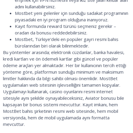
erişmek için VPN hizmetini veya ikiz site jalan keluar alan
adını kullanabilirsiniz.
Mostbet yeni gelenler için sunduğu sadakat programının
piyasadaki en iyi program olduğuna inanıyoruz.
Kayıt formunda reward türünü seçmeniz gerekir –
oradan da bonusu reddedebilirsiniz.
Mostbet, Türkiye’deki en popüler gayri resmi bahis
bürolarından biri olarak bilinmektedir.
Bu yöntemler arasında; elektronik cüzdanlar, banka havalesi,
kredi kartları ve ön ödemeli kartlar gibi güncel ve popüler
ödeme araçları yer almaktadır. Her bir kullanıcının tercih ettiği
yönteme göre, platformun sunduğu minimum ve maksimum
limitler hakkında da bilgi sahibi olması önemlidir. MostBet
uygulamaları web sitesinin işlevselliğini tamamen kopyalar.
Uygulamayı kullanarak, casino oyunlarını resmi internet
sitesiyle aynı şekilde oynayabileceksiniz, Aviator bonusu bile
kapsayan bir bonus sistemi mevcuttur. Kayıt imkanı, hem
MostBet bahis şirketinin resmi web sitesinde, hem mobil
versiyonda, hem de mobil uygulamada aynı formatta
mevcuttur.