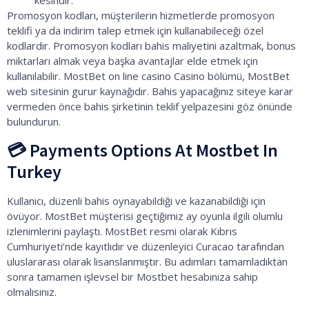
kesindir.
Promosyon kodları, müşterilerin hizmetlerde promosyon
teklifi ya da indirim talep etmek için kullanabileceği özel
kodlardır. Promosyon kodları bahis maliyetini azaltmak, bonus
miktarları almak veya başka avantajlar elde etmek için
kullanılabilir. MostBet on line casino Casino bölümü, MostBet
web sitesinin gurur kaynağıdır. Bahis yapacağınız siteye karar
vermeden önce bahis şirketinin teklif yelpazesini göz önünde
bulundurun.
💳 Payments Options At Mostbet In
Turkey
Kullanıcı, düzenli bahis oynayabildiği ve kazanabildiği için
övüyor. MostBet müşterisi geçtiğimiz ay oyunla ilgili olumlu
izlenimlerini paylaştı. MostBet resmi olarak Kıbrıs
Cumhuriyeti’nde kayıtlıdır ve düzenleyici Curacao tarafından
uluslararası olarak lisanslanmıştır. Bu adımları tamamladıktan
sonra tamamen işlevsel bir Mostbet hesabınıza sahip
olmalısınız.