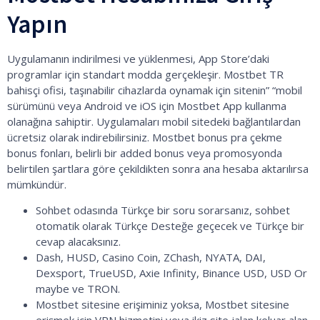
Yapın
Uygulamanın indirilmesi ve yüklenmesi, App Store’daki
programlar için standart modda gerçekleşir. Mostbet TR
bahisçi ofisi, taşınabilir cihazlarda oynamak için sitenin” “mobil
sürümünü veya Android ve iOS için Mostbet App kullanma
olanağına sahiptir. Uygulamaları mobil sitedeki bağlantılardan
ücretsiz olarak indirebilirsiniz. Mostbet bonus pra çekme
bonus fonları, belirli bir added bonus veya promosyonda
belirtilen şartlara göre çekildikten sonra ana hesaba aktarılırsa
mümkündür.
Sohbet odasında Türkçe bir soru sorarsanız, sohbet
otomatik olarak Türkçe Desteğe geçecek ve Türkçe bir
cevap alacaksınız.
Dash, HUSD, Casino Coin, ZChash, NYATA, DAI,
Dexsport, TrueUSD, Axie Infinity, Binance USD, USD Or
maybe ve TRON.
Mostbet sitesine erişiminiz yoksa, Mostbet sitesine