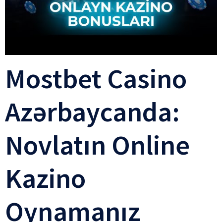
Mostbet Casino
Azərbaycanda:
Novlatın Online
Kazino
Oynamanız