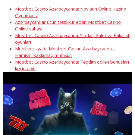
Mostbet Casino Azərbaycanda: Novlatın Online Kazino
Oynamanız
Azərbaycanlılar üçün təşəkkür edilir: Mostbet Casino
Online sahəsi
Mostbet Casino Azərbaycanda: Slotlar, Rulet və Bakarat
oyunları
Mobil versiyada Mostbet Casino Azərbaycanda –
Hamısını saxlamaq mümkün
Mostbet Casino Azərbaycanda: Təqdim edilən bonusları
keçid edin