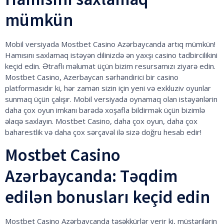
mümkün
Mobil versiyada Mostbet Casino Azərbaycanda artıq mümkün!
Hamısını saxlamaq istəyən dilinizdə ən yaxşı casino tadbircilikini
keçid edin. Ətraflı məlumat üçün bizim resursamızı ziyarə edin.
Mostbet Casino, Azerbaycan sərhəndirici bir casino
platformasıdır ki, hər zamən sizin için yeni və exkluziv oyunlar
sunmaq üçün çalışır. Mobil versiyada oynamaq olan istəyənlərin
daha çox oyun imkanı barədə xoşafla bildirmək üçün bizimlə
əlaqə saxlayın. Mostbet Casino, daha çox oyun, daha çox
baharestlik və daha çox sərçavəl ilə sizə doğru hesab edir!
Mostbet Casino
Azərbaycanda: Təqdim
edilən bonusları keçid edin
Mostbet Casino Azərbaycanda təşəkkürlər verir ki, müştərilərin