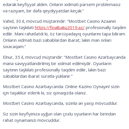
edərək keyfiyyət aldım. Onların xidməti pərsem problemasız
və razıyam, bir dəfə qeydiyyatdan keçək.”
Vahid, 30 il, mövcud müştərindir: “Mostbet Casino Azəanın
saytının təşkilatı
https://finalbaku2019.az/
profesionally təqdim
edilir. Məni rahatlatdı ki, öz tərcüyədayıq oyunlarını tapa bilirəm.
Onların xidməti bəzi səbəblərdən ibarət, lakin mən onları
sıxacaqam.”
Elnur, 35 il, mövcud müştəridir: “Mostbet Casino Azərbaycanda
mənə səviyyətləndirilmiş bir xidmət edilmişdir. Oyunların
saytının təşkilatı profesionally təqdim edilir, lakin bəzi
səbəblərdən ibarət sürətlə yüklənir.”
Mostbet Casino Azərbaycanda: Online Kazino Oynayın! sizin
için təşəkkür ederik ki, siz qonaqızda olanız.
Mostbet Casino Azərbaycanda, sizinlə ən yaxşı mövcuddur.
Siz sizin keyfiyinizə uyğun olan çoxlu oyunların hər birindən
rahat oynamanızı mövcuddur.