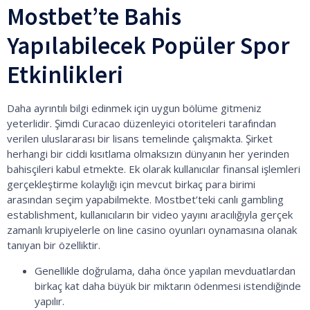
Mostbet’te Bahis
Yapılabilecek Popüler Spor
Etkinlikleri
Daha ayrıntılı bilgi edinmek için uygun bölüme gitmeniz
yeterlidir. Şimdi Curacao düzenleyici otoriteleri tarafından
verilen uluslararası bir lisans temelinde çalışmakta. Şirket
herhangi bir ciddi kısıtlama olmaksızın dünyanın her yerinden
bahisçileri kabul etmekte. Ek olarak kullanıcılar finansal işlemleri
gerçekleştirme kolaylığı için mevcut birkaç para birimi
arasından seçim yapabilmekte. Mostbet’teki canlı gambling
establishment, kullanıcıların bir video yayını aracılığıyla gerçek
zamanlı krupiyelerle on line casino oyunları oynamasına olanak
tanıyan bir özelliktir.
Genellikle doğrulama, daha önce yapılan mevduatlardan
birkaç kat daha büyük bir miktarın ödenmesi istendiğinde
yapılır.