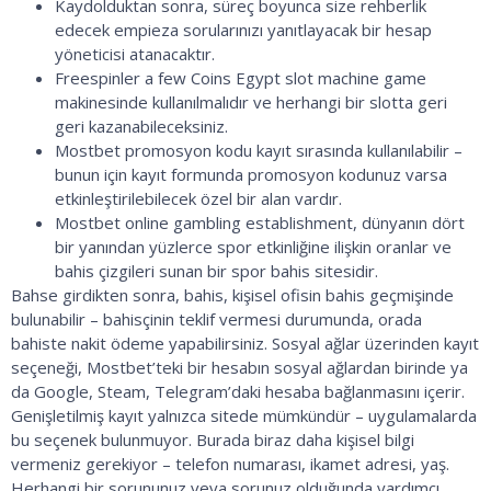
Kaydolduktan sonra, süreç boyunca size rehberlik
edecek empieza sorularınızı yanıtlayacak bir hesap
yöneticisi atanacaktır.
Freespinler a few Coins Egypt slot machine game
makinesinde kullanılmalıdır ve herhangi bir slotta geri
geri kazanabileceksiniz.
Mostbet promosyon kodu kayıt sırasında kullanılabilir –
bunun için kayıt formunda promosyon kodunuz varsa
etkinleştirilebilecek özel bir alan vardır.
Mostbet online gambling establishment, dünyanın dört
bir yanından yüzlerce spor etkinliğine ilişkin oranlar ve
bahis çizgileri sunan bir spor bahis sitesidir.
Bahse girdikten sonra, bahis, kişisel ofisin bahis geçmişinde
bulunabilir – bahisçinin teklif vermesi durumunda, orada
bahiste nakit ödeme yapabilirsiniz. Sosyal ağlar üzerinden kayıt
seçeneği, Mostbet’teki bir hesabın sosyal ağlardan birinde ya
da Google, Steam, Telegram’daki hesaba bağlanmasını içerir.
Genişletilmiş kayıt yalnızca sitede mümkündür – uygulamalarda
bu seçenek bulunmuyor. Burada biraz daha kişisel bilgi
vermeniz gerekiyor – telefon numarası, ikamet adresi, yaş.
Herhangi bir sorununuz veya sorunuz olduğunda yardımcı