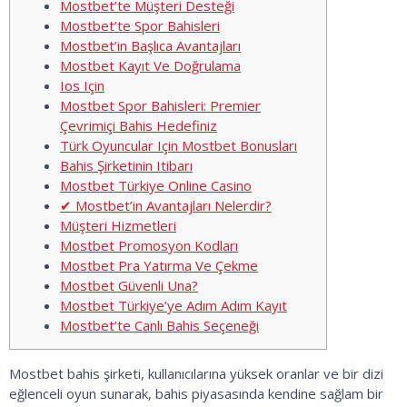
Mostbet’te Müşteri Desteği
Mostbet’te Spor Bahisleri
Mostbet’in Başlıca Avantajları
Mostbet Kayıt Ve Doğrulama
Ios Için
Mostbet Spor Bahisleri: Premier
Çevrimiçi Bahis Hedefiniz
Türk Oyuncular Için Mostbet Bonusları
Bahis Şirketinin Itibarı
Mostbet Türkiye Online Casino
✔ Mostbet’in Avantajları Nelerdir?
Müşteri Hizmetleri
Mostbet Promosyon Kodları
Mostbet Pra Yatırma Ve Çekme
Mostbet Güvenli Una?
Mostbet Türkiye’ye Adım Adım Kayıt
Mostbet’te Canlı Bahis Seçeneği
Mostbet bahis şirketi, kullanıcılarına yüksek oranlar ve bir dizi
eğlenceli oyun sunarak, bahis piyasasında kendine sağlam bir