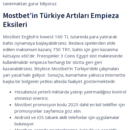
tanınmaktan gurur biliyoruz.
Mostbet’in Türkiye Artıları Empieza
Eksileri
Mostbet English’e lowest 160 TL tutarında para yatırarak
bahis oynamaya başlayabilirsiniz. Bedava spinlerden elde
edilen maksimum kazanç 750 TRY, bahis için geri kazanma
katsayısı x60’dır. Freespinler 3 Coins Egypt slot makinesinde
kullanılmalıdır empieza herhangi bir slotta geri geri
kazanabilirsiniz. Böylece Mostbet’in Türkiye’deki çalışmaları
yarı yasal hale geliyor. Sonuçta, kumarhane yalnızca internette
başka bir bölgenin yetkisi altında faaliyet göstermektedir.
Hesabınıza yeterli miktarda yatırıp yatırmadığınız kontrol
etmenizi öneririz.
Mostbet promosyon kodu 2023 dahil en kid teklifler için
promosyonlar sayfamıza göz atın.
Android ve iOS tabanlı akıllı telefonlar için uygulamalar
bulunuyor.