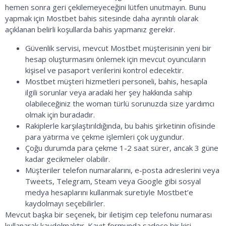
hemen sonra geri çekilemeyeceğini lütfen unutmayın. Bunu
yapmak için Mostbet bahis sitesinde daha ayrıntılı olarak
açıklanan belirli koşullarda bahis yapmanız gerekir.
Güvenlik servisi, mevcut Mostbet müşterisinin yeni bir
hesap oluşturmasını önlemek için mevcut oyuncuların
kişisel ve pasaport verilerini kontrol edecektir.
Mostbet müşteri hizmetleri personeli, bahis, hesapla
ilgili sorunlar veya aradaki her şey hakkında sahip
olabileceğiniz the woman türlü sorunuzda size yardımcı
olmak için buradadır.
Rakiplerle karşılaştırıldığında, bu bahis şirketinin ofisinde
para yatırma ve çekme işlemleri çok uygundur.
Çoğu durumda para çekme 1-2 saat sürer, ancak 3 güne
kadar gecikmeler olabilir.
Müşteriler telefon numaralarını, e-posta adreslerini veya
Tweets, Telegram, Steam veya Google gibi sosyal
medya hesaplarını kullanmak suretiyle Mostbet’e
kaydolmayı seçebilirler.
Mevcut başka bir seçenek, bir iletişim cep telefonu numarası
kullanarak kaydolmaktır. Kayıt formunda sadece bir kişi