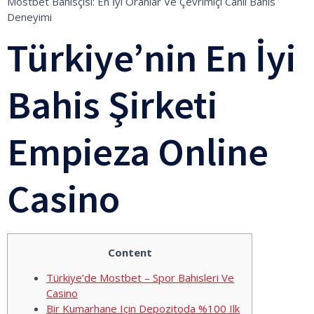
Mostbet Bahisçisi: En İyi Oranlar Ve Çevrimiçi Canlı Bahis
Deneyimi
Türkiye’nin En İyi
Bahis Şirketi
Empieza Online
Casino
Content
Türkiye’de Mostbet – Spor Bahisleri Ve
Casino
Bir Kumarhane Için Depozitoda %100 Ilk