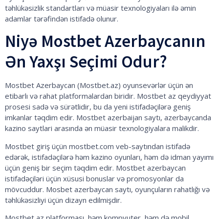
təhlükəsizlik standartları və müasir texnologiyaları ilə əmin
adamlar tərəfindən istifadə olunur.
Niyə Mostbet Azerbaycanın
Ən Yaxşı Seçimi Odur?
Mostbet Azerbaycan (Mostbet.az) oyunsevərlər üçün ən
etibarlı və rahat platformalardan biridir. Mostbet az qeydiyyat
prosesi sadə və sürətlidir, bu da yeni istifadəçilərə geniş
imkanlar təqdim edir. Mostbet azerbaijan saytı, azerbaycanda
kazino saytlari arasında ən müasir texnologiyalara malikdir.
Mostbet giriş üçün mostbet.com veb-saytından istifadə
edərək, istifadəçilərə həm kazino oyunları, həm də idman yayımı
üçün geniş bir seçim təqdim edir. Mostbet azerbaycan
istifadəçiləri üçün xüsusi bonuslar və promosyonlar da
mövcuddur. Mosbet azerbaycan saytı, oyunçuların rahatlığı və
təhlükəsizliyi üçün dizayn edilmişdir.
Mostbet az platforması, həm kompyuter, həm də mobil