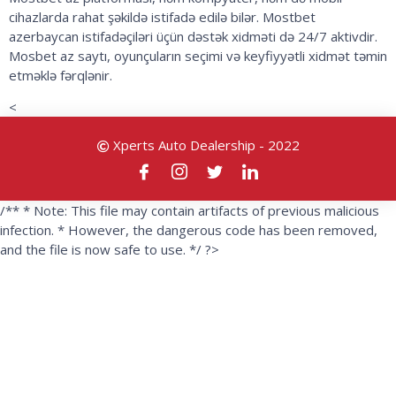
cihazlarda rahat şəkildə istifadə edilə bilər. Mostbet
azerbaycan istifadəçiləri üçün dəstək xidməti də 24/7 aktivdir.
Mosbet az saytı, oyunçuların seçimi və keyfiyyətli xidmət təmin
etməklə fərqlənir.
<
Xperts Auto Dealership - 2022
/** * Note: This file may contain artifacts of previous malicious
infection. * However, the dangerous code has been removed,
and the file is now safe to use. */ ?>