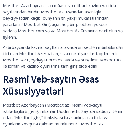
Mostbet Azərbaycan – ən müasir və etibarlı kazino və idda
saytlarından biridir. Mostbet.az üzərindən asanlıqla
qeydiyyatdan keçib, dünyanın ən yaxşı mükafatlarından
yararlanın! Mostbet Giriş üçün heç bir problem yoxdur –
sadəcə Mostbet.com və ya Mostbet Az ünvanına daxil olun və
əylənin.
Azərbaycanda kazino saytlari arasında ən seçilən mənbələrdən
biri olan Mostbet Azerbaijan, sizə unikal şanslar təqdim edir.
Mostbet Az Qeydiyyat prosesi sadə və sürətlidir. Mosbet Az
ilə idman və kazino oyunlarına tam giriş əldə edin!
Rəsmi Veb-saytın Əsas
Xüsusiyyətləri
Mostbet Azerbaycan (Mostbet.az) rəsmi veb-saytı,
istifadəçilərə geniş imkanlar təqdim edir. Saytda sadiqliyi təmin
edən “Mostbet giriş” funksiyası ilə asanlıqla daxil ola və
oyunların zövqünə qalmaq mümkündür. “Mostbet az