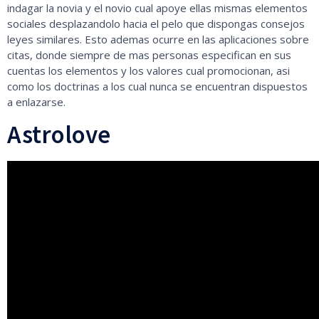
indagar la novia y el novio cual apoye ellas mismas elementos
sociales desplazandolo hacia el pelo que dispongas consejos
leyes similares. Esto ademas ocurre en las aplicaciones sobre
citas, donde siempre de mas personas especifican en sus
cuentas los elementos y los valores cual promocionan, asi
como los doctrinas a los cual nunca se encuentran dispuestos
a enlazarse.
Astrolove