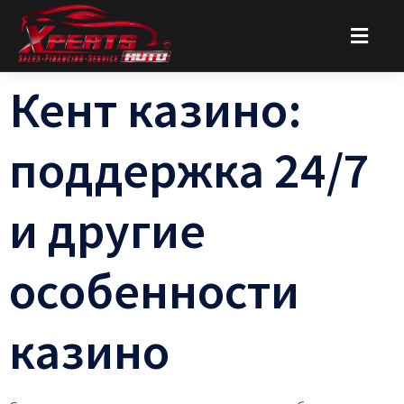
Кент казино:
поддержка 24/7
и другие
особенности
казино