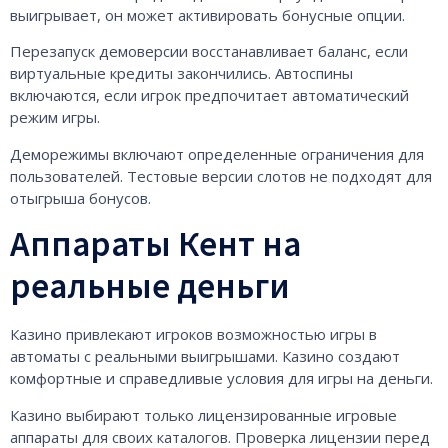
выигрывает, он может активировать бонусные опции.
Перезапуск демоверсии восстанавливает баланс, если
виртуальные кредиты закончились. Автоспины
включаются, если игрок предпочитает автоматический
режим игры.
Деморежимы включают определенные ограничения для
пользователей. Тестовые версии слотов не подходят для
отыгрыша бонусов.
Аппараты Кент на
реальные деньги
Казино привлекают игроков возможностью игры в
автоматы с реальными выигрышами. Казино создают
комфортные и справедливые условия для игры на деньги.
Казино выбирают только лицензированные игровые
аппараты для своих каталогов. Проверка лицензии перед