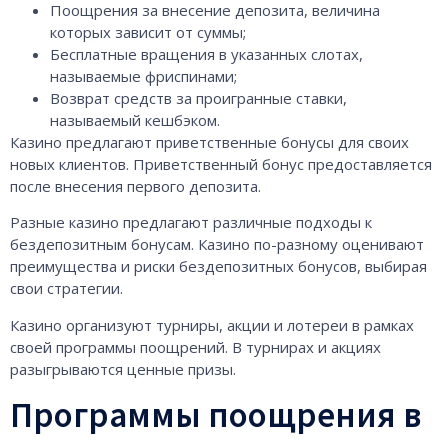
Поощрения за внесение депозита, величина
которых зависит от суммы;
Бесплатные вращения в указанных слотах,
называемые фриспинами;
Возврат средств за проигранные ставки,
называемый кешбэком.
Казино предлагают приветственные бонусы для своих
новых клиентов. Приветственный бонус предоставляется
после внесения первого депозита.
Разные казино предлагают различные подходы к
бездепозитным бонусам. Казино по-разному оценивают
преимущества и риски бездепозитных бонусов, выбирая
свои стратегии.
Казино организуют турниры, акции и лотереи в рамках
своей программы поощрений. В турнирах и акциях
разыгрываются ценные призы.
Программы поощрения в