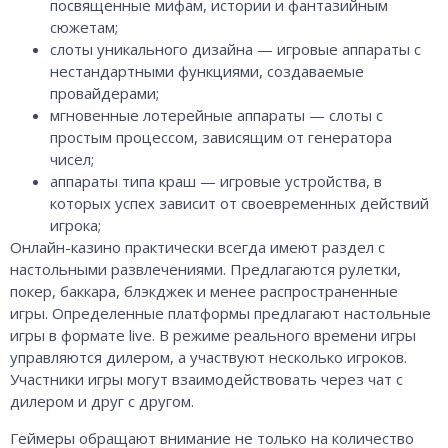
посвященные мифам, истории и фантазийным
сюжетам;
слоты уникального дизайна — игровые аппараты с
нестандартными функциями, создаваемые
провайдерами;
мгновенные лотерейные аппараты — слоты с
простым процессом, зависящим от генератора
чисел;
аппараты типа краш — игровые устройства, в
которых успех зависит от своевременных действий
игрока;
Онлайн-казино практически всегда имеют раздел с
настольными развлечениями. Предлагаются рулетки,
покер, баккара, блэкджек и менее распространенные
игры. Определенные платформы предлагают настольные
игры в формате live. В режиме реального времени игры
управляются дилером, а участвуют несколько игроков.
Участники игры могут взаимодействовать через чат с
дилером и друг с другом.
Геймеры обращают внимание не только на количество