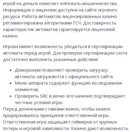
игрой на деньги помогает избежать мошенничества.
Информация о лицензии доступна на сайте игрового
ресурса. Работа автоматов лицензированных казино
регламентирована алгоритмами ГСЧ. Достоверность
характеристик автоматов гарантируется лицензией
казино.
Игроки имеют возможность убедиться в сертификации
автомата перед игрой. Для проверки сертификации слота
достаточно выполнить указанные действия:
Деморежим позволяет проверить загрузку:
автоматы загружаются с официального сайта;
Меню аппарата содержит функцию исследования
элементов;
Проверить SRC в меню: его наличие подтверждает
честные условия игры.
Перед денежными ставками важно, чтобы казино
придерживалось принципов ответственной игры.
Ответственная игра защищает геймеров от крупных
потерь и игровой зависимости. Казино дают возможность