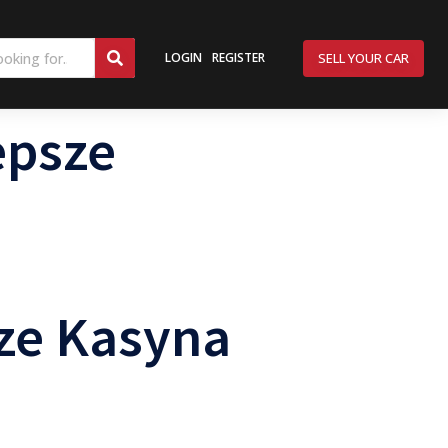
SELL YOUR CAR
LOGIN
REGISTER
epsze
sze Kasyna