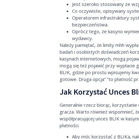
Jest szeroko stosowany ze wzgl
Co oczywiste, opisywany system
Operatorem infrastruktury sys
bezpieczeństwa.
Oprócz tego, że kasyno wymieni
wydawcy.
Należy pamiętać, że limity mhh wypła
badań i osobistych doświadczeń korz
kasynach internetowych, mogą pojawić
mogą się też pojawić przy wypłacie
BLIK, gdzie po prostu wpisujemy kwo
gotowe. Druga opcja” “to płatność prz
Jak Korzystać Unces Bl
Generalnie rzecz biorąc, korzystanie
gracza. Warto również wspomnieć, że
współpracującej unces BLIK w kasyno 
płatności.
Aby móc korzystać z BLIKa, nal