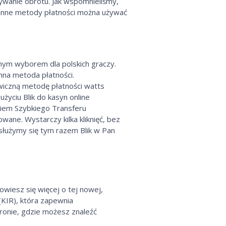
ywanie obrotu. Jak wspomnieliśmy,
e inne metody płatności można używać
nym wyborem dla polskich graczy.
nna metoda płatności.
wiczną metodę płatności watts
życiu Blik do kasyn online
aniem Szybkiego Transferu
wane. Wystarczy kilka kliknięć, bez
osłużymy się tym razem Blik w Pan
wiesz się więcej o tej nowej,
(KIR), która zapewnia
ronie, gdzie możesz znaleźć