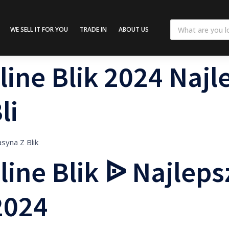
WE SELL IT FOR YOU
TRADE IN
ABOUT US
ine Blik 2024 Najl
li
syna Z Blik
ine Blik ᐉ Najlep
2024