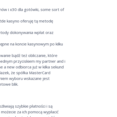
ów i x30 dla gotówki, some sort of
ażde kasyno oferuję tą metodę
etody dokonywania wpłat oraz
tępne na koncie kasynowym po kilku
wanie bądź też obliczanie, które
 jednym przyciskiem my partner and i
e a new odbiorca już w kilka sekund
lazek, że spółka MasterCard
aniem wyboru wskazane jest
towe blik.
iwiają szybkie płatności i są
 możecie za ich pomocą wypłacić