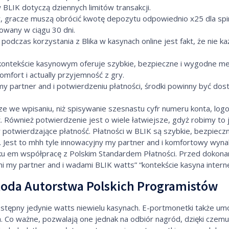
BLIK dotyczą dziennych limitów transakcji.
, gracze muszą obrócić kwotę depozytu odpowiednio x25 dla spin
zowany w ciągu 30 dni.
dczas korzystania z Blika w kasynach online jest fakt, że nie k
 kontekście kasynowym oferuje szybkie, bezpieczne i wygodne m
mfort i actually przyjemność z gry.
 partner and i potwierdzeniu płatności, środki powinny być dos
e we wpisaniu, niż spisywanie szesnastu cyfr numeru konta, logo
. Również potwierdzenie jest o wiele łatwiejsze, gdyż robimy to
potwierdzające płatność. Płatności w BLIK są szybkie, bezpieczn
 Jest to mhh tyle innowacyjny my partner and i komfortowy wyna
ku em współpracę z Polskim Standardem Płatności. Przed dokon
 my partner and i wadami BLIK watts” “kontekście kasyna interne
toda Autorstwa Polskich Programistów
stępny jedynie watts niewielu kasynach. E-portmonetki także umożl
Co ważne, pozwalają one jednak na odbiór nagród, dzięki czemu