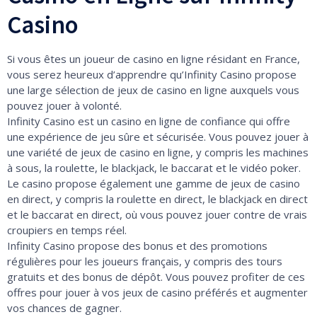
Casino
Si vous êtes un joueur de casino en ligne résidant en France,
vous serez heureux d’apprendre qu’Infinity Casino propose
une large sélection de jeux de casino en ligne auxquels vous
pouvez jouer à volonté.
Infinity Casino est un casino en ligne de confiance qui offre
une expérience de jeu sûre et sécurisée. Vous pouvez jouer à
une variété de jeux de casino en ligne, y compris les machines
à sous, la roulette, le blackjack, le baccarat et le vidéo poker.
Le casino propose également une gamme de jeux de casino
en direct, y compris la roulette en direct, le blackjack en direct
et le baccarat en direct, où vous pouvez jouer contre de vrais
croupiers en temps réel.
Infinity Casino propose des bonus et des promotions
régulières pour les joueurs français, y compris des tours
gratuits et des bonus de dépôt. Vous pouvez profiter de ces
offres pour jouer à vos jeux de casino préférés et augmenter
vos chances de gagner.