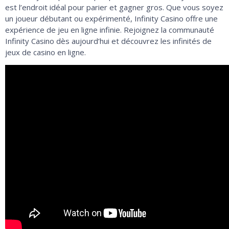
est l’endroit idéal pour parier et gagner gros. Que vous soyez
un joueur débutant ou expérimenté, Infinity Casino offre une
expérience de jeu en ligne infinie. Rejoignez la communauté
Infinity Casino dès aujourd’hui et découvrez les infinités de
jeux de casino en ligne.