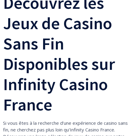
Découvrez les
Jeux de Casino
Sans Fin
Disponibles sur
Infinity Casino
France
Si vous êtes à la recherche d’une expérience de casino sans
fin, ne cherchez pas plus loin qu’Infinity Casino France.