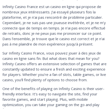
Infinity Casino France est un casino en ligne qui propose de
nombreux jeux intéressants. J’ai essayé plusieurs fois la
plateforme, et je n’ai pas rencontré de problème particulier.
Cependant, je ne suis pas une joueuse invétérée, et je ne m’y
connecte que de temps en temps. Je n’ai pas encore effectué
de retraits, donc je ne peux pas me prononcer sur ce point.
Dans l’ensemble, je trouve que le casino est correct et je n’ai
pas à me plaindre de mon expérience jusqu’à présent.
Sur Infinity Casino France, vous pouvez jouer à des jeux de
casino en ligne sans fin. But what does that mean for you?
Infinity Casino offers an extensive selection of games that are
constantly updated to ensure a fresh and exciting experience
for players. Whether you’re a fan of slots, table games, or live
casino, you’ll find plenty of options to choose from.
One of the benefits of playing on Infinity Casino is their user-
friendly interface. It’s easy to navigate the site, find your
favorite games, and start playing. Plus, with mobile
optimization, you can take your gaming on the go and play