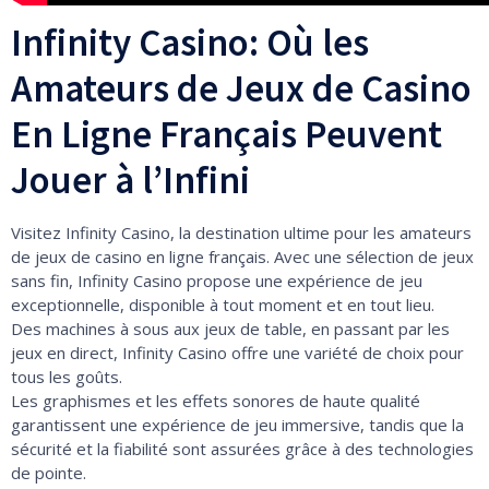
Infinity Casino: Où les
Amateurs de Jeux de Casino
En Ligne Français Peuvent
Jouer à l’Infini
Visitez Infinity Casino, la destination ultime pour les amateurs
de jeux de casino en ligne français. Avec une sélection de jeux
sans fin, Infinity Casino propose une expérience de jeu
exceptionnelle, disponible à tout moment et en tout lieu.
Des machines à sous aux jeux de table, en passant par les
jeux en direct, Infinity Casino offre une variété de choix pour
tous les goûts.
Les graphismes et les effets sonores de haute qualité
garantissent une expérience de jeu immersive, tandis que la
sécurité et la fiabilité sont assurées grâce à des technologies
de pointe.