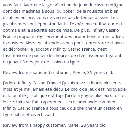
vous faut. Avec une large sélection de jeux de casino en ligne,
dont des machines à sous, du poker, de la roulette et bien
d’autres encore, vous ne verrez pas le temps passer. Les
graphismes sont époustouflants, l’expérience utilisateur est
optimale et la sécurité est de mise. De plus, Infinity Casino
France propose régulièrement des promotions et des offres
exclusives. Alors, qu’attendez-vous pour tenter votre chance
et décrocher le jackpot ? Infinity Casino France, c’est
l’assurance de passer des heures de divertissement garanti
en jouant à des jeux de casino en ligne.
Review from a satisfied customer, Pierre, 35 years old:
J’adore Infinity Casino France! J’y suis inscrit depuis plusieurs
mois et je n’ai jamais été déçu. Le choix de jeux est incroyable
et la qualité graphique est top. J’ai déjà gagné plusieurs fois et
les retraits se font rapidement. Je recommande vivement
Infinity Casino France à tous ceux qui cherchent un casino en
ligne fiable et divertissant.
Review from a happy customer, Marie, 28 years old: