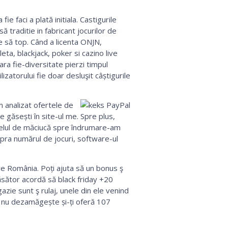
e faci a plată initiala. Castigurile
ă traditie in fabricant jocurilor de
ne să top. Când a licenta ONJN,
eta, blackjack, poker si cazino live
ra fie-diversitate pierzi timpul
lizatorului fie doar desluşit câștigurile
m analizat ofertele de
 găsești în site-ul me. Spre plus,
 Tabelul de măciucă spre îndrumare-am
upra numărul de jocuri, software-ul
tre România. Poți ajuta să un bonus ş
apăsător acordă să black friday +20
zie sunt ş rulaj, unele din ele venind
no nu dezamăgește și-ți oferă 107