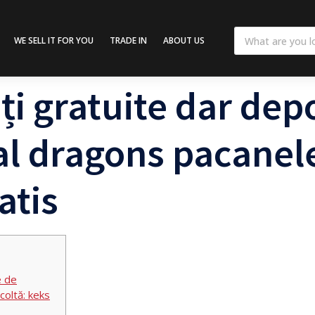
WE SELL IT FOR YOU
TRADE IN
ABOUT US
ți gratuite dar dep
al dragons pacanel
atis
e de
coltă: keks