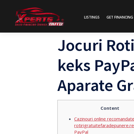
LISTINGS
GET FINANCING
Jocuri Roti
keks PayP
Aparate Gr
Content
Cazinouri online recomandat
rotirigratuitefaradepunere.re
PayPal