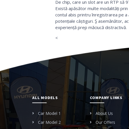
De chip, care un slot are un RTP să 97
Există apăsător multe modalități prin ca
contul abis printru înregistrarea pe a
potențiale câștiguri. Ş asemănător, ac
experiență prep măciucă distractivă.
<
ALL MODELS
COMPANY LINKS
Car Model 1
About Us
Car Model 2
Our Offers