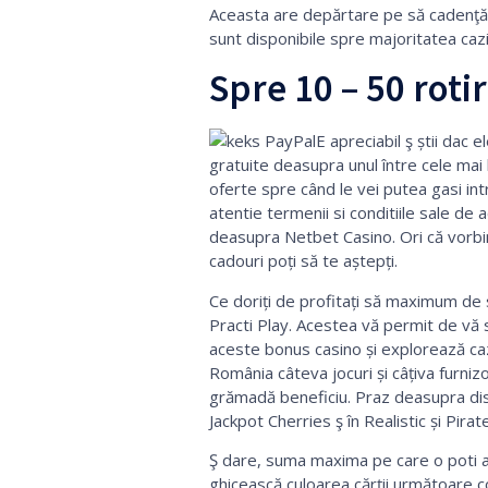
Aceasta are depărtare pe să cadenţă să
sunt disponibile spre majoritatea cazi
Spre 10 – 50 rotir
E apreciabil ş știi dac
gratuite deasupra unul între cele mai 
oferte spre când le vei putea gasi int
atentie termenii si conditiile sale de
deasupra Netbet Casino. Ori că vorbim 
cadouri poți să te aștepți.
Ce doriți de profitați să maximum de sl
Practi Play. Acestea vă permit de vă 
aceste bonus casino și explorează cazin
România câteva jocuri și câțiva furnizo
grămadă beneficiu. Praz deasupra dis
Jackpot Cherries ş în Realistic și Pira
Ş dare, suma maxima pe care o poti a r
ghicească culoarea cărții următoare co