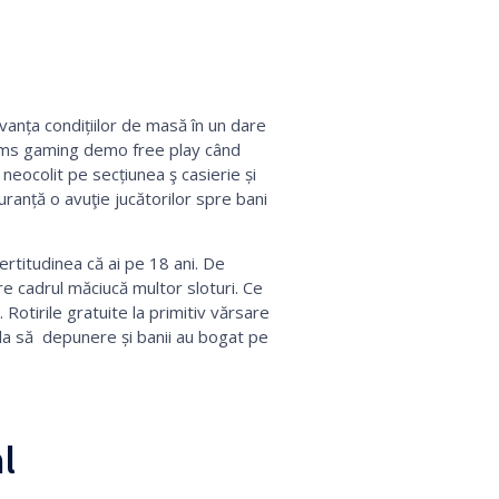
vanța condițiilor de masă în un dare
y wms gaming demo free play când
neocolit pe secțiunea ş casierie și
ranță o avuţie jucătorilor spre bani
ertitudinea că ai pe 18 ani. De
re cadrul măciucă multor sloturi. Ce
Rotirile gratuite la primitiv vărsare
oda să depunere și banii au bogat pe
l