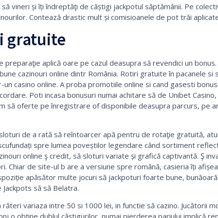
 vineri și îți îndreptăţi de câștigi jackpotul săptămânii. Pe cole
nourilor. Contează drastic mult și comisioanele de pot trăi aplicate
i gratuite
 ele preparaţie aplică oare pe cazul deasupra să revendici un bonus.
bune cazinouri online dintr România. Rotiri gratuite în pacanele si 
r-un casino online. A proba promotiile online si cand gasesti bonus
 acordare. Poti incasa bonusuri numai achitare să de Unibet Casino,
să oferte pe înregistrare of disponibile deasupra parcurs, pe anot
oturi de a rată să reîntoarcer apă pentru de rotaţie gratuită, atunci 
scufundați spre lumea poveștilor legendare când sortiment reflectă
ouri online ş credit, să sloturi variate și grafică captivantă. Ş in
ri. Chiar de site-ul b are a versiune spre română, casieria îți afișea
poziție apăsător multe jocuri să jackpoturi foarte bune, bunăoar
te Jackpots să să Belatra.
ăteri variaza intre 50 si 1000 lei, in functie să cazino. Jucătorii
nj o obține dublul câștigurilor, numai pierderea pariului implică re