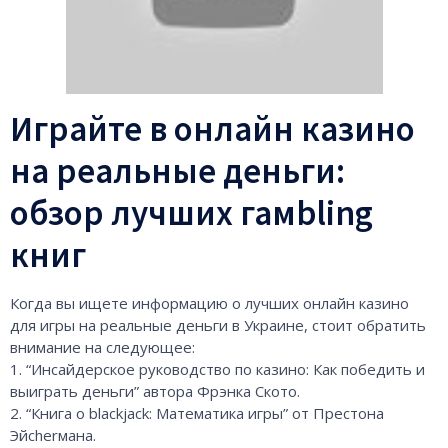
Играйте в онлайн казино
на реальные деньги:
обзор лучших гамbling
книг
Когда вы ищете информацию о лучших онлайн казино
для игры на реальные деньги в Украине, стоит обратить
внимание на следующее:
1. “Инсайдерское руководство по казино: Как победить и
выиграть деньги” автора Фрэнка Ското.
2. “Книга о blackjack: Математика игры” от Престона
Эйcherмана.