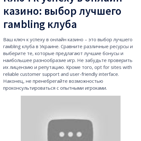
казино: выбор лучшего
гамbling клуба
Ваш ключ к успеху в онлайн казино – это выбор лучшего
гамbling клуба в Украине. Сравните различные ресурсы и
выберите те, которые предлагают лучшие бонусы и
наибольшее разнообразие игр. Не забудьте проверить
их лицензию и репутацию. Кроме того, opt for sites with
reliable customer support and user-friendly interface.
Наконец, не пренебрегайте возможностью
проконсультироваться с опытными игроками.