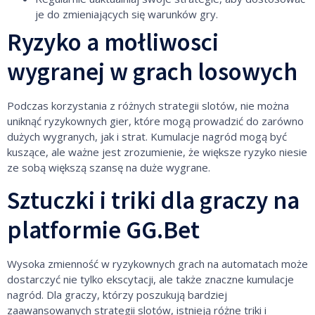
je do zmieniających się warunków gry.
Ryzyko a mołliwosci
wygranej w grach losowych
Podczas korzystania z różnych strategii slotów, nie można
uniknąć ryzykownych gier, które mogą prowadzić do zarówno
dużych wygranych, jak i strat. Kumulacje nagród mogą być
kuszące, ale ważne jest zrozumienie, że większe ryzyko niesie
ze sobą większą szansę na duże wygrane.
Sztuczki i triki dla graczy na
platformie GG.Bet
Wysoka zmienność w ryzykownych grach na automatach może
dostarczyć nie tylko ekscytacji, ale także znaczne kumulacje
nagród. Dla graczy, którzy poszukują bardziej
zaawansowanych strategii slotów, istnieją różne triki i