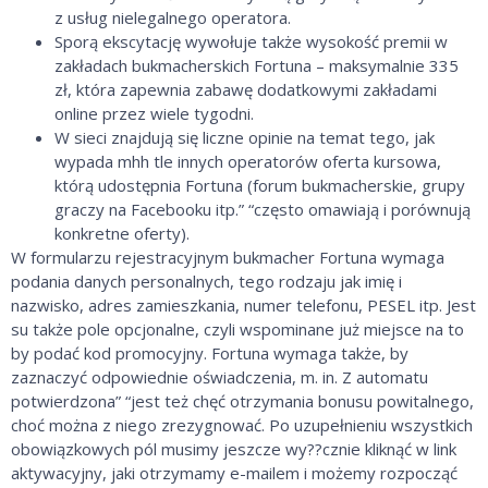
z usług nielegalnego operatora.
Sporą ekscytację wywołuje także wysokość premii w
zakładach bukmacherskich Fortuna – maksymalnie 335
zł, która zapewnia zabawę dodatkowymi zakładami
online przez wiele tygodni.
W sieci znajdują się liczne opinie na temat tego, jak
wypada mhh tle innych operatorów oferta kursowa,
którą udostępnia Fortuna (forum bukmacherskie, grupy
graczy na Facebooku itp.” “często omawiają i porównują
konkretne oferty).
W formularzu rejestracyjnym bukmacher Fortuna wymaga
podania danych personalnych, tego rodzaju jak imię i
nazwisko, adres zamieszkania, numer telefonu, PESEL itp. Jest
su także pole opcjonalne, czyli wspominane już miejsce na to
by podać kod promocyjny. Fortuna wymaga także, by
zaznaczyć odpowiednie oświadczenia, m. in. Z automatu
potwierdzona” “jest też chęć otrzymania bonusu powitalnego,
choć można z niego zrezygnować. Po uzupełnieniu wszystkich
obowiązkowych pól musimy jeszcze wy??cznie kliknąć w link
aktywacyjny, jaki otrzymamy e-mailem i możemy rozpocząć