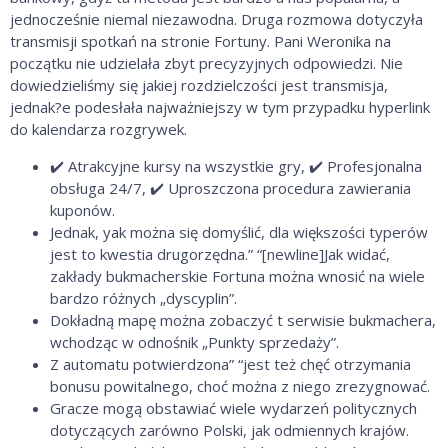
jednocześnie niemal niezawodna. Druga rozmowa dotyczyła
transmisji spotkań na stronie Fortuny. Pani Weronika na
początku nie udzielała zbyt precyzyjnych odpowiedzi. Nie
dowiedzieliśmy się jakiej rozdzielczości jest transmisja,
jednak?e podesłała najważniejszy w tym przypadku hyperlink
do kalendarza rozgrywek.
✔️ Atrakcyjne kursy na wszystkie gry, ✔️ Profesjonalna
obsługa 24/7, ✔️ Uproszczona procedura zawierania
kuponów.
Jednak, yak można się domyślić, dla większości typerów
jest to kwestia drugorzędna.” “[newline]Jak widać,
zakłady bukmacherskie Fortuna można wnosić na wiele
bardzo różnych „dyscyplin”.
Dokładną mapę można zobaczyć t serwisie bukmachera,
wchodząc w odnośnik „Punkty sprzedaży”.
Z automatu potwierdzona” “jest też chęć otrzymania
bonusu powitalnego, choć można z niego zrezygnować.
Gracze mogą obstawiać wiele wydarzeń politycznych
dotyczących zarówno Polski, jak odmiennych krajów.