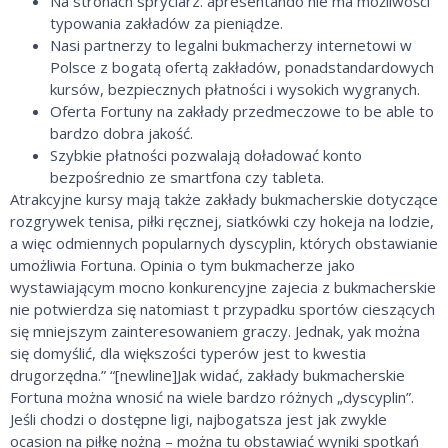
Na stronach spryciarz. apresentando nie ma możliwości
typowania zakładów za pieniądze.
Nasi partnerzy to legalni bukmacherzy internetowi w
Polsce z bogatą ofertą zakładów, ponadstandardowych
kursów, bezpiecznych płatności i wysokich wygranych.
Oferta Fortuny na zakłady przedmeczowe to be able to
bardzo dobra jakość.
Szybkie płatności pozwalają doładować konto
bezpośrednio ze smartfona czy tableta.
Atrakcyjne kursy mają także zakłady bukmacherskie dotyczące
rozgrywek tenisa, piłki ręcznej, siatkówki czy hokeja na lodzie,
a więc odmiennych popularnych dyscyplin, których obstawianie
umożliwia Fortuna. Opinia o tym bukmacherze jako
wystawiającym mocno konkurencyjne zajecia z bukmacherskie
nie potwierdza się natomiast t przypadku sportów cieszących
się mniejszym zainteresowaniem graczy. Jednak, yak można
się domyślić, dla większości typerów jest to kwestia
drugorzędna.” “[newline]Jak widać, zakłady bukmacherskie
Fortuna można wnosić na wiele bardzo różnych „dyscyplin”.
Jeśli chodzi o dostępne ligi, najbogatsza jest jak zwykle
ocasion na piłkę nożną – można tu obstawiać wyniki spotkań