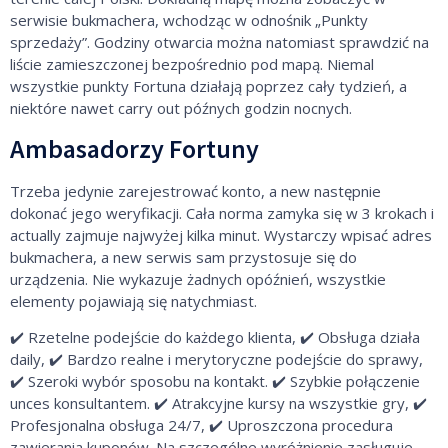
serwisie bukmachera, wchodząc w odnośnik „Punkty
sprzedaży”. Godziny otwarcia można natomiast sprawdzić na
liście zamieszczonej bezpośrednio pod mapą. Niemal
wszystkie punkty Fortuna działają poprzez cały tydzień, a
niektóre nawet carry out późnych godzin nocnych.
Ambasadorzy Fortuny
Trzeba jedynie zarejestrować konto, a new następnie
dokonać jego weryfikacji. Cała norma zamyka się w 3 krokach i
actually zajmuje najwyżej kilka minut. Wystarczy wpisać adres
bukmachera, a new serwis sam przystosuje się do
urządzenia. Nie wykazuje żadnych opóźnień, wszystkie
elementy pojawiają się natychmiast.
✔️ Rzetelne podejście do każdego klienta, ✔️ Obsługa działa
daily, ✔️ Bardzo realne i merytoryczne podejście do sprawy,
✔️ Szeroki wybór sposobu na kontakt. ✔️ Szybkie połączenie
unces konsultantem. ✔️ Atrakcyjne kursy na wszystkie gry, ✔️
Profesjonalna obsługa 24/7, ✔️ Uproszczona procedura
zawierania kuponów. Na szczególne wyróżnienie zasługuje