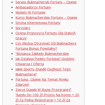
Serwis Bukmacherski Fortuny – Opinie
Ambasadorzy Fortuny
Wpłaty W Fortunie
Kursy Bukmacherskie Fortuny – Opinie
Strona Internetowa Fortuny
Spryciarz
Ocena Propozycji Fortuny Dla Stałych
Graczy
Czy Można Otrzymać Od Bukmachera
Fortuna Bonus Powitalny?
“Bonanza Zakłady Bukmacherskie
Jak Działają Punkty Fortuna? Godziny
Otwarcia I Oferta
Jakie Sporty Znajdę Oughout Tego
Bukmachera?
Fortuna : Opinie Na Temat Rynku
Zdarzeń
Zwrot Stawki W Razie Przegranej!”
“każdy Do 100 Zł Prosto Na Konto + 20
Zł Za Pełną Rejestrację + 10 Zł Za