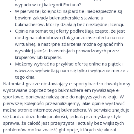
wypada w tej kategorii Fortuna?
W pierwszej kolejności najbardziej niebezpieczne są
bowiem zakłady bukmacherskie stawiane u
bukmacherów, którzy działają bez niezbędnej licencji.
Opinie na temat tej oferty podkreślają często, że jest
dostępna całodobowo (tak grunzochse oferta na nice
wirtualne), a nast?pne zdarzenia można oglądać mhh
wysokiej jakości transmisjach prowadzonych przez
krupierów lub krupierki.
Możemy wybrać na przykład ofertę online na piątek i
wówczas wyświetlają nam się tylko i wyłącznie mecze z
tego dnia.
Natomiast gracze obstawiający e-sporty bardzo chwalą kursy
wystawiane poprzez tego bukmachera em rywalizacje e-
sportowe, ponieważ należą one do najwyższych w kraju. W
pierwszej kolejności przeanalizujemy, jakie opinie wystawić
można stronie internetowej bukmachera. W serwisie znajduje
się bardzo dużo funkcjonalności, jednak przemyślany style
sprawia, że całość jest przejrzysta i actually bez większych
problemów można znaleźć ght opcje, których się akurat