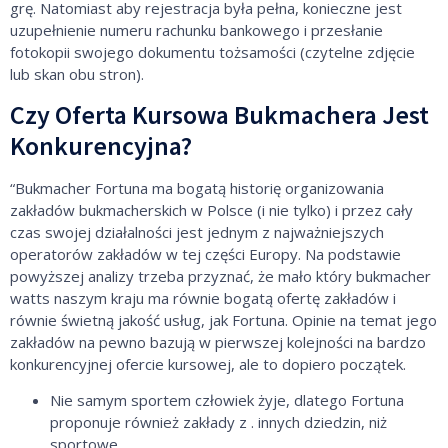
grę. Natomiast aby rejestracja była pełna, konieczne jest
uzupełnienie numeru rachunku bankowego i przesłanie
fotokopii swojego dokumentu tożsamości (czytelne zdjęcie
lub skan obu stron).
Czy Oferta Kursowa Bukmachera Jest
Konkurencyjna?
“Bukmacher Fortuna ma bogatą historię organizowania
zakładów bukmacherskich w Polsce (i nie tylko) i przez cały
czas swojej działalności jest jednym z najważniejszych
operatorów zakładów w tej części Europy. Na podstawie
powyższej analizy trzeba przyznać, że mało który bukmacher
watts naszym kraju ma równie bogatą ofertę zakładów i
równie świetną jakość usług, jak Fortuna. Opinie na temat jego
zakładów na pewno bazują w pierwszej kolejności na bardzo
konkurencyjnej ofercie kursowej, ale to dopiero początek.
Nie samym sportem człowiek żyje, dlatego Fortuna
proponuje również zakłady z . innych dziedzin, niż
sportowe.