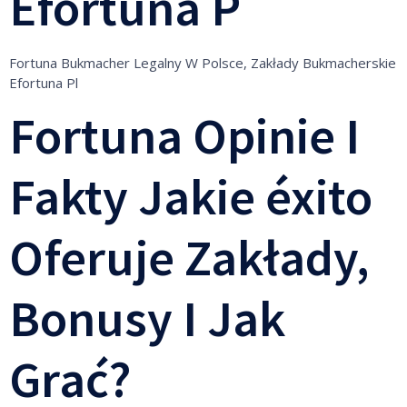
Efortuna P
Fortuna Bukmacher Legalny W Polsce, Zakłady Bukmacherskie
Efortuna Pl
Fortuna Opinie I
Fakty Jakie éxito
Oferuje Zakłady,
Bonusy I Jak
Grać?