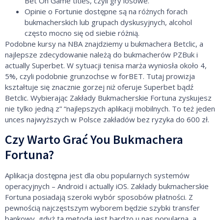
Bet On Game titles, czyli gry losowe.
Opinie o Fortunie dostępne są na różnych forach
bukmacherskich lub grupach dyskusyjnych, alcohol
często mocno się od siebie różnią.
Podobne kursy na NBA znajdziemy u bukmachera Betclic, a
najlepsze zdecydowanie należą do bukmacherów PZBuk i
actually Superbet. W sytuacji tenisa marża wyniosła około 4,
5%, czyli podobnie grunzochse w forBET. Tutaj prowizja
kształtuje się znacznie gorzej niż oferuje Superbet bądź
Betclic. Wybierając Zakłady Bukmacherskie Fortuna zyskujesz
nie tylko jedną z” “najlepszych aplikacji mobilnych. To też jeden
unces najwyższych w Polsce zakładów bez ryzyka do 600 zł.
Czy Warto Grać You Bukmachera
Fortuna?
Aplikacja dostępna jest dla obu popularnych systemów
operacyjnych – Android i actually iOS. Zakłady bukmacherskie
Fortuna posiadają szeroki wybór sposobów płatności. Z
pewnością najczęstszym wyborem będzie szybki transfer
bankowy, gdyż ta metoda jest bardzo u nas popularna, a