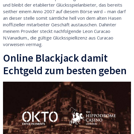
und bleibt der etablierter Glücksspielanbieter, das bereits
seither einem Anno 2007 auf diesem Börse wird – man darf
an dieser stelle somit sämtliche hell von dem alten Hasen
inoffizieller mitarbeiter Geschäft austauschen. Dahinter
meinem Provider steckt nachfolgende Leon Curacao
N.Vanadium., die gültige Glücksspiellizenz aus Curacao
vorweisen vermag.
Online Blackjack damit
Echtgeld zum besten geben