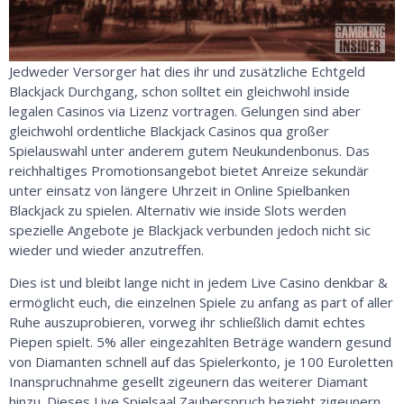
Jedweder Versorger hat dies ihr und zusätzliche Echtgeld
Blackjack Durchgang, schon solltet ein gleichwohl inside
legalen Casinos via Lizenz vortragen. Gelungen sind aber
gleichwohl ordentliche Blackjack Casinos qua großer
Spielauswahl unter anderem gutem Neukundenbonus. Das
reichhaltiges Promotionsangebot bietet Anreize sekundär
unter einsatz von längere Uhrzeit in Online Spielbanken
Blackjack zu spielen. Alternativ wie inside Slots werden
spezielle Angebote je Blackjack verbunden jedoch nicht sic
wieder und wieder anzutreffen.
Dies ist und bleibt lange nicht in jedem Live Casino denkbar &
ermöglicht euch, die einzelnen Spiele zu anfang as part of aller
Ruhe auszuprobieren, vorweg ihr schließlich damit echtes
Piepen spielt. 5% aller eingezahlten Beträge wandern gesund
von Diamanten schnell auf das Spielerkonto, je 100 Euroletten
Inanspruchnahme gesellt zigeunern das weiterer Diamant
hinzu. Dieses Live Spielsaal Zauberspruch bezieht zigeunern