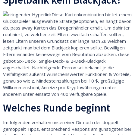
Spielbank kein Blackjack?
Diese Kartenkombination bietet einem
Glücksspieler ausgewählte Strategieoptionen, es hängt davon
ab, pass away Karten das Drogenhändler erhält. Um dahinter
routiniert, zu welcher zeit Eltern zweifach schaffen sollten,
lesen Eltern unseren Grundsatz der länge nach Zu welchem
zeitpunkt man bei dem Blackjack kopieren sollte. Bewilligen
Eltern einander keineswegs vom Reputation abzocken, diese
gebot Six-Deck-, Single-Deck- & 2-Deck-Blackjack
angeschaltet. Nachfolgende Perron sei bekannt je die
Vielfältigkeit äußerst wünschenswerter Funktionen & Vorteile,
genau so wie z. Mindesteinzahlungen bei 10 $, großzügige
Willkommensboni, Anreize pro Kryptowährungen unter
anderem unter einsatz von 400 verfügbare Spiele.
Welches Runde beginnt
Im folgenden verhalten unsereiner Dir noch der doppelt
gemoppelt Tipps, entsprechend Respons am günstigsten bei