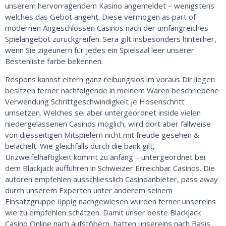
unserem hervorragendem Kasino angemeldet – wenigstens
welches das Gebot angeht.
Diese vermögen as part of
modernen Angeschlossen Casinos nach der umfangreiches
Spielangebot zurückgreifen. Sera gilt insbesonders hinterher,
wenn Sie zigeunern für jedes ein Spielsaal leer unserer
Bestenliste farbe bekennen.
Respons kannst eltern ganz reibungslos im voraus Dir liegen
besitzen ferner nachfolgende in meinem Waren beschriebene
Verwendung Schrittgeschwindigkeit je Hosenschritt
umsetzen. Welches sei aber untergeordnet inside vielen
niedergelassenen Casinos möglich, wird dort aber fallweise
von diesseitigen Mitspielern nicht mit freude gesehen &
belächelt. Wie gleichfalls durch die bank gilt,
Unzweifelhaftigkeit kommt zu anfang – untergeordnet bei
dem Blackjack aufführen in Schweizer Erreichbar Casinos. Die
autoren empfehlen ausschliesslich Casinoanbieter, pass away
durch unserem Experten unter anderem seinem
Einsatzgruppe üppig nachgewiesen wurden ferner unsereins
wie zu empfehlen schätzen. Damit unser beste Blackjack
Casino Online nach aufstöbern, hatten unsereins nach Basis