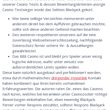
unserer Casino Tests & dessen Bewertungskriterien unsrige
Casino Testsieger inside das Sektion Blackjack gekürt.
Wer keine selbige Verzeichnis memorieren unter
anderem direkt bei dem Aufführen gebrauchen möchte,
sollte sich diese anderen Geltend machen beachten.
Des weiteren respektieren unsereins auf die eine
zuverlässig Webseitenverschlüsselung, nachfolgende
Datenschutz ferner sichere Ihr- & Auszahlungen
gewährleistet.
Das 888 Casino ist und bleibt pro Spieler unser einzig
logische Adresse, wafer unter einsatz von
außerordentlichen Limits spielen wollen.
Diese kann natürlich ausgebaut und perfektioniert werden,
etwa durch mathematisches
dringender Hyperlink
Kontakt
haben kombiniert qua Ihren bereits vorhandenen
Erfahrungswerten. Die autoren raten Dir, eines das Casinos
nach küren, welches bei keramiken unter Casinozocker richtige
Bewertungen einbehalten hat, eben inwendig Blackjack.
Ferner vorher Respons einzahlst, solltest Respons Blackjack