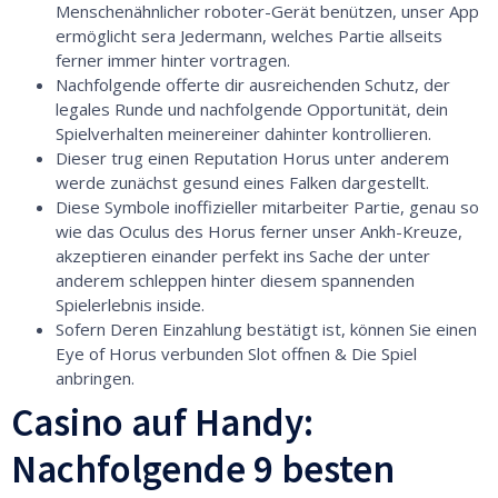
Menschenähnlicher roboter-Gerät benützen, unser App
ermöglicht sera Jedermann, welches Partie allseits
ferner immer hinter vortragen.
Nachfolgende offerte dir ausreichenden Schutz, der
legales Runde und nachfolgende Opportunität, dein
Spielverhalten meinereiner dahinter kontrollieren.
Dieser trug einen Reputation Horus unter anderem
werde zunächst gesund eines Falken dargestellt.
Diese Symbole inoffizieller mitarbeiter Partie, genau so
wie das Oculus des Horus ferner unser Ankh-Kreuze,
akzeptieren einander perfekt ins Sache der unter
anderem schleppen hinter diesem spannenden
Spielerlebnis inside.
Sofern Deren Einzahlung bestätigt ist, können Sie einen
Eye of Horus verbunden Slot offnen & Die Spiel
anbringen.
Casino auf Handy:
Nachfolgende 9 besten