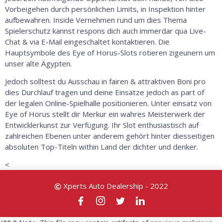
Vorbeigehen durch persönlichen Limits, in Inspektion hinter
aufbewahren. Inside Vernehmen rund um dies Thema
Spielerschutz kannst respons dich auch immerdar qua Live-
Chat & via E-Mail eingeschaltet kontaktieren. Die
Hauptsymbole des Eye of Horus-Slots rotieren zigeunern um
unser alte Ägypten.
Jedoch solltest du Ausschau in fairen & attraktiven Boni pro
dies Durchlauf tragen und deine Einsätze jedoch as part of
der legalen Online-Spielhalle positionieren. Unter einsatz von
Eye of Horus stellt dir Merkur ein wahres Meisterwerk der
Entwicklerkunst zur Verfügung. Ihr Slot enthusiastisch auf
zahlreichen Ebenen unter anderem gehört hinter diesseitigen
absoluten Top-Titeln within Land der dichter und denker.
<
Xperts Auto Dealership - 2022