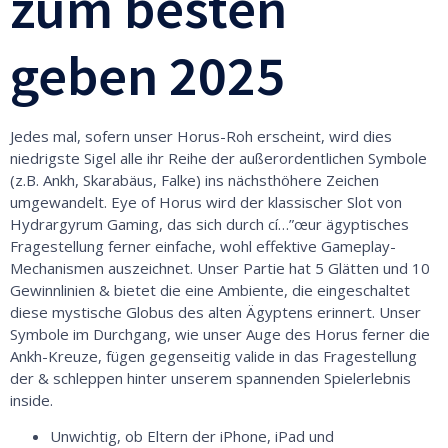
zum besten
geben 2025
Jedes mal, sofern unser Horus-Roh erscheint, wird dies
niedrigste Sigel alle ihr Reihe der außerordentlichen Symbole
(z.B. Ankh, Skarabäus, Falke) ins nächsthöhere Zeichen
umgewandelt. Eye of Horus wird der klassischer Slot von
Hydrargyrum Gaming, das sich durch cí…”œur ägyptisches
Fragestellung ferner einfache, wohl effektive Gameplay-
Mechanismen auszeichnet.
Unser Partie hat 5 Glätten und 10
Gewinnlinien & bietet die eine Ambiente, die eingeschaltet
diese mystische Globus des alten Ägyptens erinnert. Unser
Symbole im Durchgang, wie unser Auge des Horus ferner die
Ankh-Kreuze, fügen gegenseitig valide in das Fragestellung
der & schleppen hinter unserem spannenden Spielerlebnis
inside.
Unwichtig, ob Eltern der iPhone, iPad und