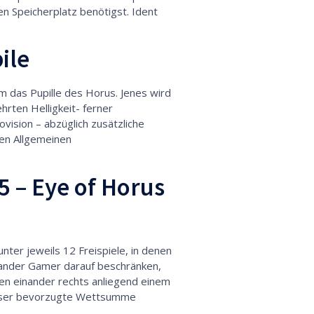
en Speicherplatz benötigst. Ident
ile
m das Pupille des Horus. Jenes wird
rten Helligkeit- ferner
ovision – abzüglich zusätzliche
en Allgemeinen
5 – Eye of Horus
nter jeweils 12 Freispiele, in denen
nander Gamer darauf beschränken,
den einander rechts anliegend einem
t unser bevorzugte Wettsumme