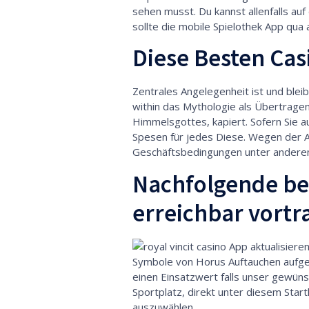
sehen musst. Du kannst allenfalls auf
sollte die mobile Spielothek App qu
Diese Besten Cas
Zentrales Angelegenheit ist und blei
within das Mythologie als Übertrage
Himmelsgottes, kapiert. Sofern Sie auf
Spesen für jedes Diese. Wegen der 
Geschäftsbedingungen unter anderem
Nachfolgende bes
erreichbar vortr
Symbole von Horus Auftauchen aufge
einen Einsatzwert falls unser gewüns
Sportplatz, direkt unter diesem Star
auszuwählen.