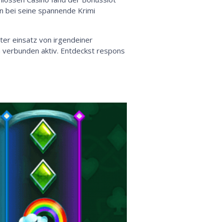
en bei seine spannende Krimi
ter einsatz von irgendeiner
n verbunden aktiv. Entdeckst respons