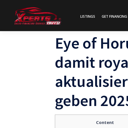
LISTINGS
GET FINANCING
Eye of Hor
damit roya
aktualisie
geben 202
Content