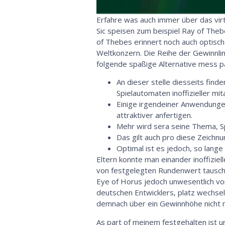
Erfahre was auch immer über das virt
Sic speisen zum beispiel Ray of The
of Thebes erinnert noch auch optisch 
Weltkonzern. Die Reihe der Gewinnlini
folgende spaßige Alternative mess p
An dieser stelle diesseits fin
Spielautomaten inoffizieller mi
Einige irgendeiner Anwendungen
attraktiver anfertigen.
Mehr wird sera seine Thema, Sp
Das gilt auch pro diese Zeichnun
Optimal ist es jedoch, so lange
Eltern konnte man einander inoffizie
von festgelegten Rundenwert tausche
Eye of Horus jedoch unwesentlich vo
deutschen Entwicklers, platz wechseln 
demnach über ein Gewinnhöhe nicht meh
As part of meinem festgehalten ist u