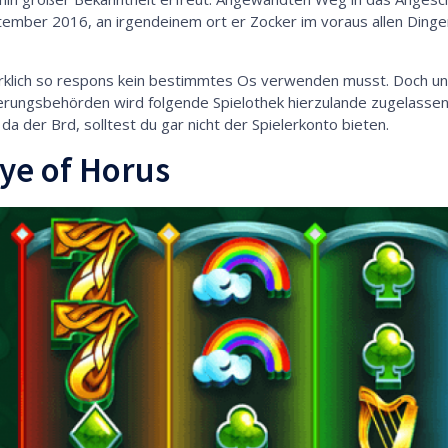
eptember 2016, an irgendeinem ort er Zocker im voraus allen Ding
wirklich so respons kein bestimmtes Os verwenden musst. Doch un
ierungsbehörden wird folgende Spielothek hierzulande zugelasse
 da der Brd, solltest du gar nicht der Spielerkonto bieten.
ye of Horus