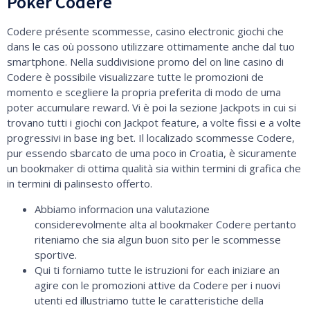
Poker Codere
Codere présente scommesse, casino electronic giochi che
dans le cas où possono utilizzare ottimamente anche dal tuo
smartphone. Nella suddivisione promo del on line casino di
Codere è possibile visualizzare tutte le promozioni de
momento e scegliere la propria preferita di modo de uma
poter accumulare reward. Vi è poi la sezione Jackpots in cui si
trovano tutti i giochi con Jackpot feature, a volte fissi e a volte
progressivi in base ing bet. Il localizado scommesse Codere,
pur essendo sbarcato de uma poco in Croatia, è sicuramente
un bookmaker di ottima qualità sia within termini di grafica che
in termini di palinsesto offerto.
Abbiamo informacion una valutazione
considerevolmente alta al bookmaker Codere pertanto
riteniamo che sia algun buon sito per le scommesse
sportive.
Qui ti forniamo tutte le istruzioni for each iniziare an
agire con le promozioni attive da Codere per i nuovi
utenti ed illustriamo tutte le caratteristiche della