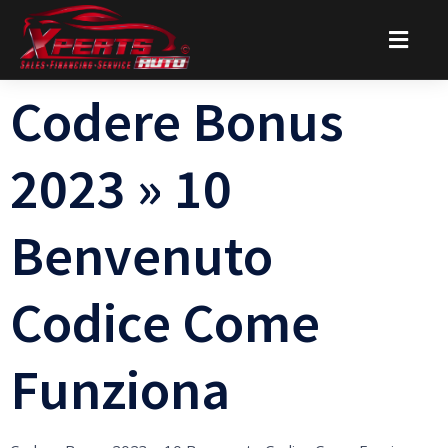
Codere Bonus
2023 » 10
Benvenuto
Codice Come
Funziona