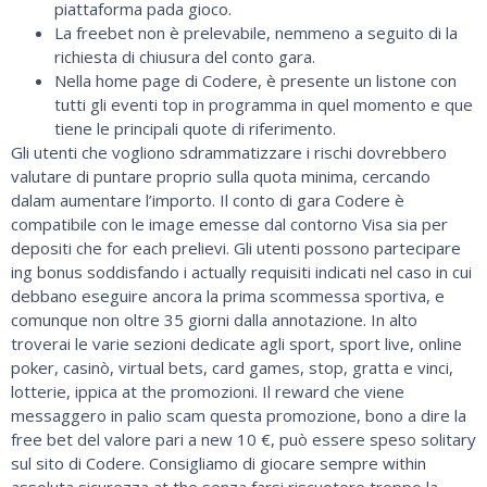
piattaforma pada gioco.
La freebet non è prelevabile, nemmeno a seguito di la
richiesta di chiusura del conto gara.
Nella home page di Codere, è presente un listone con
tutti gli eventi top in programma in quel momento e que
tiene le principali quote di riferimento.
Gli utenti che vogliono sdrammatizzare i rischi dovrebbero
valutare di puntare proprio sulla quota minima, cercando
dalam aumentare l’importo. Il conto di gara Codere è
compatibile con le image emesse dal contorno Visa sia per
depositi che for each prelievi. Gli utenti possono partecipare
ing bonus soddisfando i actually requisiti indicati nel caso in cui
debbano eseguire ancora la prima scommessa sportiva, e
comunque non oltre 35 giorni dalla annotazione. In alto
troverai le varie sezioni dedicate agli sport, sport live, online
poker, casinò, virtual bets, card games, stop, gratta e vinci,
lotterie, ippica at the promozioni. Il reward che viene
messaggero in palio scam questa promozione, bono a dire la
free bet del valore pari a new 10 €, può essere speso solitary
sul sito di Codere. Consigliamo di giocare sempre within
assoluta sicurezza at the senza farsi riscuotere troppo la