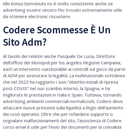
elle bonus benvenuto no è molto consistente anche se
advertising essere sincero l’ho trovato estremamente utile
da ottenere electronic riscuotere.
Codere Scommesse È Un
Sito Adm?
Al tavolo dei relatori anche Pasquale De Lucia, Direttore
dell’ufficio dei Monopoli per los angeles Regione Campania,
each un intervento cuestionable ai controlli sul gioco da parte
di ADM per assicurare la legalità. La multinazionale sottolinea
che nel 2022 ha raggiunto i suoi “obiettivi iniziali di ripresa
post-COVID” nel suo scambio interno, la Spagna, e ha
migliorato le prestazioni in Italia e Spain. Tuttavia, tornando
advertising ambienti commerciali normalizzati, Codere deve
attaccare nuove pressioni sulla liquidità a litigio dell’aumento
dei costi operativi. Oltre che per richiedere supporto o
segnalare malfunzionamenti del sito, l’assistenza di Codere
corso email è utile per l’invio dei documenti per la convalida