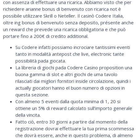
con assenza di effettuare una ricarica. Abbiamo visto che per
richiedere arianne bonus di benvenuto con ricarica not è
possibile utilizzare Skrill o Neteller. Il casinò Codere Italia,
oltre ing bonus di benvenuto senza deposito, présente anche
un reward che prevede una ricarica obbligatoria e che può
portare fino a 200€ di credito additional.
Su Codere infatti possiamo incrociare tantissimi eventi
tanto in modalità antepost che live, electronic tante
possibilità pada giocata.
La libreria di giochi pada Codere Casino proposition una
buona gamma di slot e altri giochi de uma tavolo
rilasciati dai migliori fornitori inside circolazione, quindi i
actually giocatori hanno el buon numero di opzioni in
questa sezione.
Con almeno 5 eventi dalla quota minima di 1, 20 si
ottiene un 5% di reward calcolato sull’importo generale
della vincita.
Fatto ciò, entro 30 giorni a partire dal momento della
registrazione dovrai effettuare la tua prima scommessa
che dovrà essere, anche in questo problema, di almeno