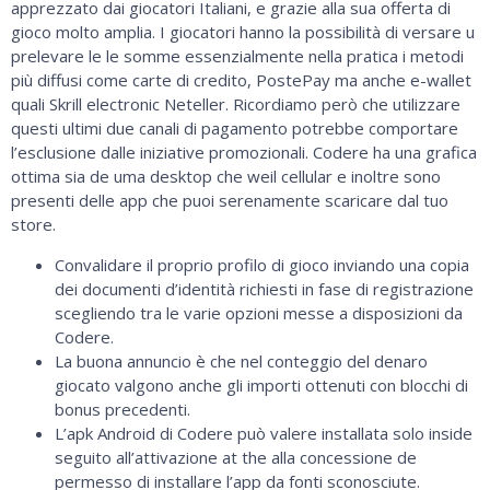
apprezzato dai giocatori Italiani, e grazie alla sua offerta di
gioco molto amplia. I giocatori hanno la possibilità di versare u
prelevare le le somme essenzialmente nella pratica i metodi
più diffusi come carte di credito, PostePay ma anche e-wallet
quali Skrill electronic Neteller. Ricordiamo però che utilizzare
questi ultimi due canali di pagamento potrebbe comportare
l’esclusione dalle iniziative promozionali. Codere ha una grafica
ottima sia de uma desktop che weil cellular e inoltre sono
presenti delle app che puoi serenamente scaricare dal tuo
store.
Convalidare il proprio profilo di gioco inviando una copia
dei documenti d’identità richiesti in fase di registrazione
scegliendo tra le varie opzioni messe a disposizioni da
Codere.
La buona annuncio è che nel conteggio del denaro
giocato valgono anche gli importi ottenuti con blocchi di
bonus precedenti.
L’apk Android di Codere può valere installata solo inside
seguito all’attivazione at the alla concessione de
permesso di installare l’app da fonti sconosciute.