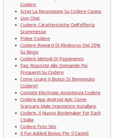
Codere
Scrivi La Recensione Su Codere Casino
Live Chat
Codere: Caratteristiche Dell’offerta
Scommesse
Poker Codere
Codere Reward Di Rimborso Del 25%
Su Bingo
Codere Metodi Di Pagamento
Faq: Risposte Alle Domande Più
Frequenti Su Codere
Come Usare Il Bonus Di Benvenuto
Codere?
Contatti Electronic Assistenza Codere
Codere App Android Apk: Come
Scaricare Male Impotence Installare
Codere, Il Nuovo Bookmaker For Each
L’italia
Codere Foto Sito
Il Fun Added Bonus Per Il Casinò