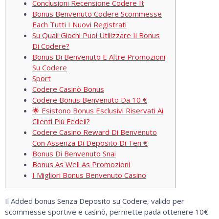
Conclusioni Recensione Codere It
Bonus Benvenuto Codere Scommesse
Each Tutti I Nuovi Registrati
Su Quali Giochi Puoi Utilizzare Il Bonus
Di Codere?
Bonus Di Benvenuto E Altre Promozioni
Su Codere
Sport
Codere Casinò Bonus
Codere Bonus Benvenuto Da 10 €
🌟 Esistono Bonus Esclusivi Riservati Ai
Clienti Più Fedeli?
Codere Casino Reward Di Benvenuto
Con Assenza Di Deposito Di Ten €
Bonus Di Benvenuto Snai
Bonus As Well As Promozioni
I Migliori Bonus Benvenuto Casino
Il Added bonus Senza Deposito su Codere, valido per
scommesse sportive e casinò, permette pada ottenere 10€