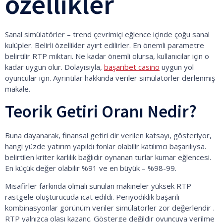
özellikler
Sanal simülatörler – trend çevrimiçi eğlence içinde çoğu sanal
kulüpler. Belirli özellikler ayırt edilirler. En önemli parametre
belirtilir RTP miktarı. Ne kadar önemli olursa, kullanıcılar için o
kadar uygun olur. Dolayısıyla,
başarıbet casino
uygun yol
oyuncular için. Ayrıntılar hakkında veriler simülatörler derlenmiş
makale.
Teorik Getiri Oranı Nedir?
Buna dayanarak, finansal getiri dir verilen katsayı, gösteriyor,
hangi yüzde yatırım yapıldı fonlar olabilir katılımcı başarılıysa.
belirtilen kriter karlılık bağlıdır oynanan turlar kumar eğlencesi.
En küçük değer olabilir %91 ve en büyük – %98-99.
Misafirler farkında olmalı sunulan makineler yüksek RTP
rastgele oluşturucuda icat edildi. Periyodiklik başarılı
kombinasyonlar görünüm veriler simülatörler zor değerlendir .
RTP yalnızca olası kazanç. Gösterge değildir oyuncuya verilme