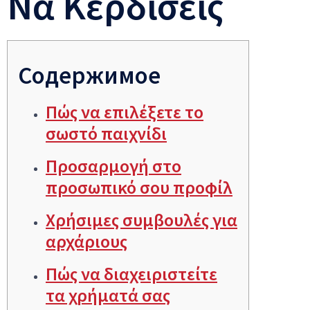
Να Κερδίσεις
Содержимое
Πώς να επιλέξετε το
σωστό παιχνίδι
Προσαρμογή στο
προσωπικό σου προφίλ
Χρήσιμες συμβουλές για
αρχάριους
Πώς να διαχειριστείτε
τα χρήματά σας