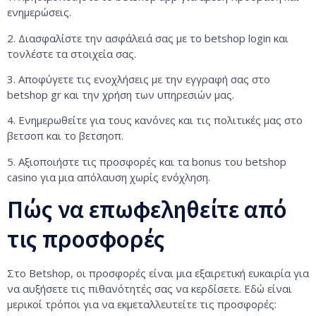
ενημερώσεις.
2. Διασφαλίστε την ασφάλειά σας με το betshop login και
τονλέστε τα στοιχεία σας.
3. Αποφύγετε τις ενοχλήσεις με την εγγραφή σας στο
betshop gr και την χρήση των υπηρεσιών μας.
4. Ενημερωθείτε για τους κανόνες και τις πολιτικές μας στο
βετσοπ και το βετσηοπ.
5. Αξιοποιήστε τις προσφορές και τα bonus του betshop
casino για μια απόλαυση χωρίς ενόχληση.
Πώς να επωφεληθείτε από
τις προσφορές
Στο Betshop, οι προσφορές είναι μια εξαιρετική ευκαιρία για
να αυξήσετε τις πιθανότητές σας να κερδίσετε. Εδώ είναι
μερικοί τρόποι για να εκμεταλλευτείτε τις προσφορές: