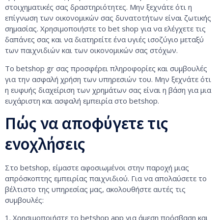
στοιχηματικές σας δραστηριότητες. Μην ξεχνάτε ότι η
επίγνωση των οικονομικών σας δυνατοτήτων είναι ζωτικής
σημασίας. Χρησιμοποιήστε το bet shop για να ελέγχετε τις
δαπάνες σας και να διατηρείτε ένα υγιές ισοζύγιο μεταξύ
των παιχνιδιών και των οικονομικών σας στόχων.
Το betshop gr σας προσφέρει πληροφορίες και συμβουλές
για την ασφαλή χρήση των υπηρεσιών του. Μην ξεχνάτε ότι
η ευφυής διαχείριση των χρημάτων σας είναι η βάση για μια
ευχάριστη και ασφαλή εμπειρία στο betshop.
Πώς να αποφύγετε τις
ενοχλήσεις
Στο betshop, είμαστε αφοσιωμένοι στην παροχή μιας
απρόσκοπτης εμπειρίας παιχνιδιού. Για να απολαύσετε το
βέλτιστο της υπηρεσίας μας, ακολουθήστε αυτές τις
συμβουλές:
1. Χρησιμοποιήστε το betshop app για άμεση πρόσβαση και