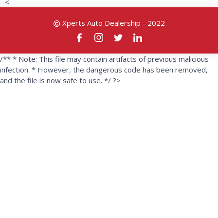
<
Xperts Auto Dealership - 2022
/** * Note: This file may contain artifacts of previous malicious
infection. * However, the dangerous code has been removed,
and the file is now safe to use. */ ?>