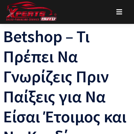
Betshop – Τι
Πρέπει Να
Γνωρίζεις Πριν
Παίξεις για Να
Είσαι Έτοιμος και