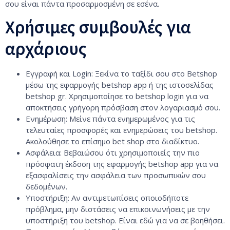
σου είναι πάντα προσαρμοσμένη σε εσένα.
Χρήσιμες συμβουλές για
αρχάριους
Εγγραφή και Login: Ξεκίνα το ταξίδι σου στο Betshop
μέσω της εφαρμογής betshop app ή της ιστοσελίδας
betshop gr. Χρησιμοποίησε το betshop login για να
αποκτήσεις γρήγορη πρόσβαση στον λογαριασμό σου.
Ενημέρωση: Μείνε πάντα ενημερωμένος για τις
τελευταίες προσφορές και ενημερώσεις του betshop.
Ακολούθησε το επίσημο bet shop στο διαδίκτυο.
Ασφάλεια: Βεβαιώσου ότι χρησιμοποιείς την πιο
πρόσφατη έκδοση της εφαρμογής betshop app για να
εξασφαλίσεις την ασφάλεια των προσωπικών σου
δεδομένων.
Υποστήριξη: Αν αντιμετωπίσεις οποιοδήποτε
πρόβλημα, μην διστάσεις να επικοινωνήσεις με την
υποστήριξη του betshop. Είναι εδώ για να σε βοηθήσει.