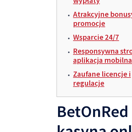
wypłaty
Atrakcyjne bonusy
promocje
Wsparcie 24/7
Responsywna stro
aplikacja mobilna
Zaufane licencje i
regulacje
BetOnRed C
kasyna onl