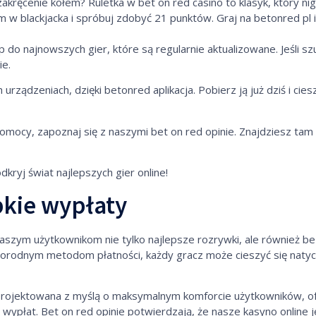
akręcenie kołem? Ruletka w bet on red casino to klasyk, który nig
em w blackjacka i spróbuj zdobyć 21 punktów. Graj na betonred pl i
 do najnowszych gier, które są regularnie aktualizowane. Jeśli sz
ie.
rządzeniach, dzięki betonred aplikacja. Pobierz ją już dziś i cie
pomocy, zapoznaj się z naszymi bet on red opinie. Znajdziesz tam
kryj świat najlepszych gier online!
bkie wypłaty
ym użytkownikom nie tylko najlepsze rozrywki, ale również bezp
orodnym metodom płatności, każdy gracz może cieszyć się nat
projektowana z myślą o maksymalnym komforcie użytkowników, of
h wypłat. Bet on red opinie potwierdzają, że nasze kasyno online 