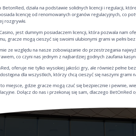
BetonRed, działa na podstawie solidnych licencji i regulacji, kt
 posiada licencję od renomowanych organów regulacyjnych, co po
j rozgrywki.
Casino, jest dumnym posiadaczem licencji, która pozwala nam o
mu, gracze mogą cieszyć się swoimi ulubionymi grami w pełni bez
nie ze względu na nasze zobowiązanie do przestrzegania najwyż
awem, co czyni nas jednym z najbardziej godnych zaufania kasyn 
d, oferuje nie tylko wysokiej jakości gry, ale również pełne be
 dostępna dla wszystkich, którzy chcą cieszyć się naszymi grami n
to miejsce, gdzie gracze mogą czuć się bezpiecznie i pewnie, wied
acyjne. Dołącz do nas i przekonaj się sam, dlaczego BetOnRed o