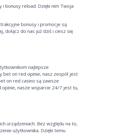
 i bonusy reload. Dzięki nim Twoja
atrakcyjne bonusy i promocje są
 dołącz do nas już dziś i ciesz się
użytkownikom najlepsze
y bet on red opinie, nasz zespół jest
bet on red casino są zawsze
opinie, nasze wsparcie 24/7 jest tu,
ch urządzeniach. Bez względu na to,
zenie użytkownika. Dzięki temu