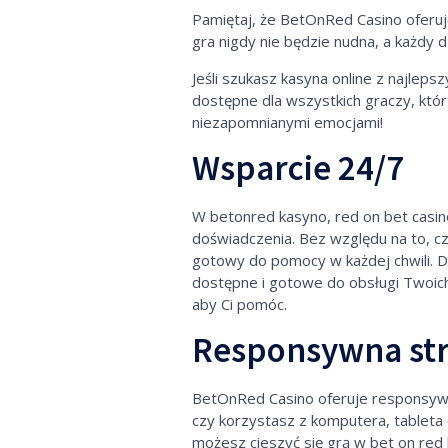
Pamiętaj, że BetOnRed Casino oferuj
gra nigdy nie będzie nudna, a każdy 
Jeśli szukasz kasyna online z najlep
dostępne dla wszystkich graczy, którz
niezapomnianymi emocjami!
Wsparcie 24/7
W betonred kasyno, red on bet casi
doświadczenia. Bez względu na to, cz
gotowy do pomocy w każdej chwili. D
dostępne i gotowe do obsługi Twoich 
aby Ci pomóc.
Responsywna stro
BetOnRed Casino oferuje responsywną
czy korzystasz z komputera, tableta
możesz cieszyć się grą w bet on red