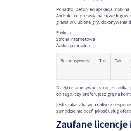
Ponadto, betonred aplikacja mobilna 
Android, co pozwala na łatwe logowan
grania w ulubione gry, dokonywania d
Funkcja
Strona internetowa
Aplikacja mobilna
Responsywność
Tak
Tak
Dzięki responsywnej stronie i aplika
od tego, czy preferujesz grę na komp
Jeśli szukasz kasyna online z respon
samodzielnie oceń jakość usług ofer
Zaufane licencje 