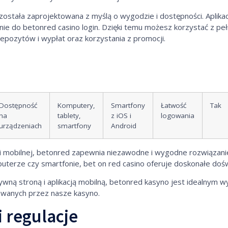
została zaprojektowana z myślą o wygodzie i dostępności. Aplikac
ie do betonred casino login. Dzięki temu możesz korzystać z peł
epozytów i wypłat oraz korzystania z promocji.
Dostępność
Komputery,
Smartfony
Łatwość
Tak
na
tablety,
z iOS i
logowania
urządzeniach
smartfony
Android
cji mobilnej, betonred zapewnia niezawodne i wygodne rozwiązanie
uterze czy smartfonie, bet on red casino oferuje doskonałe dośw
sywną stroną i aplikacją mobilną, betonred kasyno jest idealnym 
owanych przez nasze kasyno.
i regulacje