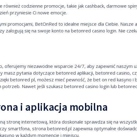
e również codzienne promocje, takie jak cashback, darmowe spiny
dzień przyniesie Ci nowe emocje.
szymi promocjami, BetOnRed to idealne miejsce dla Ciebie. Nasze 
y zalogują się na swoje konto na betonred casino login. Nie czekaj,
no, oferujemy niezawodne wsparcie 24/7, aby zapewnić naszym 
y masz pytania dotyczące betonred aplikacji, betonred casino, cz
zięki betonred pl, możesz mieć pewność, że bet on red kasyno i 
potrzeb. Nawet jeśli szukasz betonred casino login lub betonred 
na i aplikacja mobilna
 stronę internetową, która doskonale sprawdza się na wszystki
 czy smartfona, strona betonred.pl zapewnia optymalne doświadc
 kasyno w każdym momencie i miejscu.