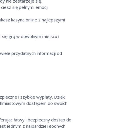
dy nie zestarzeje się.
 ciesz się pełnymi emocji
ukasz kasyna online z najlepszymi
sz się grą w dowolnym miejscu i
 wiele przydatnych informacji od
ieczne i szybkie wypłaty. Dzięki
ychmiastowym dostępem do swoich
erując łatwy i bezpieczny dostęp do
jest jednym z najbardziej godnych