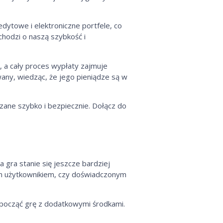
dytowe i elektroniczne portfele, co
hodzi o naszą szybkość i
y, a cały proces wypłaty zajmuje
wany, wiedząc, że jego pieniądze są w
zane szybko i bezpiecznie. Dołącz do
 gra stanie się jeszcze bardziej
ym użytkownikiem, czy doświadczonym
ozpocząć grę z dodatkowymi środkami.