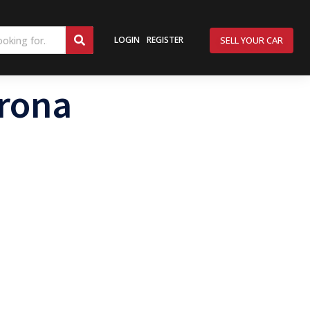
SELL YOUR CAR
LOGIN
REGISTER
trona