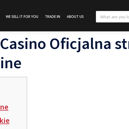
WE SELL IT FOR YOU
TRADE IN
ABOUT US
asino Oficjalna s
ine
ine
kie