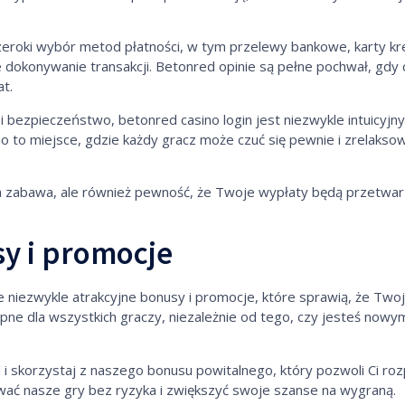
zeroki wybór metod płatności, w tym przelewy bankowe, karty kre
dokonywanie transakcji. Betonred opinie są pełne pochwał, gdy c
t.
 i bezpieczeństwo, betonred casino login jest niezwykle intuicyjn
ino to miejsce, gdzie każdy gracz może czuć się pewnie i zrelakso
tna zabawa, ale również pewność, że Twoje wypłaty będą przetwar
y i promocje
niezwykle atrakcyjne bonusy i promocje, które sprawią, że Twoja
pne dla wszystkich graczy, niezależnie od tego, czy jesteś now
pl i skorzystaj z naszego bonusu powitalnego, który pozwoli Ci r
ać nasze gry bez ryzyka i zwiększyć swoje szanse na wygraną.