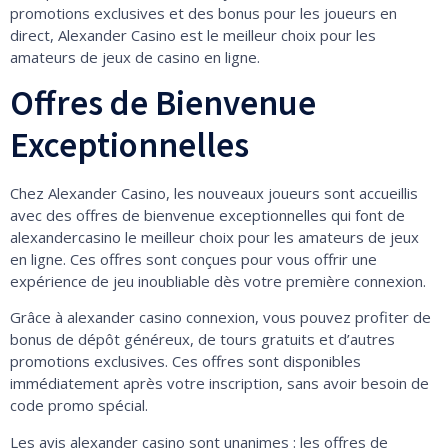
promotions exclusives et des bonus pour les joueurs en
direct, Alexander Casino est le meilleur choix pour les
amateurs de jeux de casino en ligne.
Offres de Bienvenue
Exceptionnelles
Chez Alexander Casino, les nouveaux joueurs sont accueillis
avec des offres de bienvenue exceptionnelles qui font de
alexandercasino le meilleur choix pour les amateurs de jeux
en ligne. Ces offres sont conçues pour vous offrir une
expérience de jeu inoubliable dès votre première connexion.
Grâce à alexander casino connexion, vous pouvez profiter de
bonus de dépôt généreux, de tours gratuits et d’autres
promotions exclusives. Ces offres sont disponibles
immédiatement après votre inscription, sans avoir besoin de
code promo spécial.
Les avis alexander casino sont unanimes : les offres de