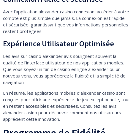
Avec l’application alexander casino connexion, accéder à votre
compte est plus simple que jamais. La connexion est rapide
et sécurisée, garantissant que vos informations personnelles
restent protégées.
Expérience Utilisateur Optimisée
Les avis sur casino alexander avis soulignent souvent la
qualité de l’interface utilisateur de nos applications mobiles.
Que vous soyez un fan de casino en ligne alexander ou un
nouveau venu, vous apprécierez la fluidité et la simplicité de
navigation.
En résumé, les applications mobiles d’alexender casino sont
conçues pour offrir une expérience de jeu exceptionnelle, tout
en restant accessibles et sécurisées. Consultez les avis
alexander casino pour découvrir comment nos utilisateurs
apprécient cette innovation.
Programme de Fidélité