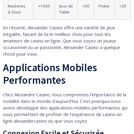
Machines
+1000
Jeux de
+50
Poker
+20
à Sous
Table
En résumé, Alexander Casino offre une variété de jeux
inégalée, faisant de lui le meilleur choix pour tous les
amateurs de casino en ligne. Que vous soyez un joueur
occasionnel ou un passionné, Alexander Casino a quelque
chose pour vous.
Applications Mobiles
Performantes
Chez Alexandre Casino, nous comprenons l’importance de la
mobilité dans le monde d’aujourd’hui. C’est pourquoi nous
avons développé des applications mobiles performantes qui
vous permettent de profiter de l’expérience de casino en
ligne alexandercasino où que vous soyez.
Connexion Facile et Sécurisée