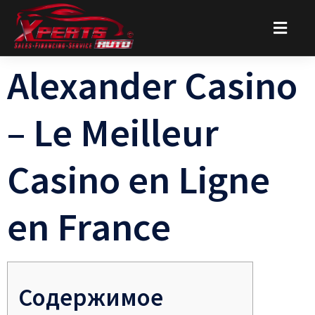
Alexander Casino
– Le Meilleur
Casino en Ligne
en France
Содержимое