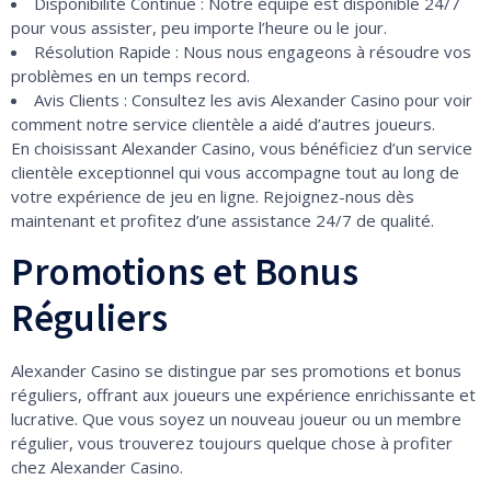
Disponibilité Continue : Notre équipe est disponible 24/7
pour vous assister, peu importe l’heure ou le jour.
Résolution Rapide : Nous nous engageons à résoudre vos
problèmes en un temps record.
Avis Clients : Consultez les avis Alexander Casino pour voir
comment notre service clientèle a aidé d’autres joueurs.
En choisissant Alexander Casino, vous bénéficiez d’un service
clientèle exceptionnel qui vous accompagne tout au long de
votre expérience de jeu en ligne. Rejoignez-nous dès
maintenant et profitez d’une assistance 24/7 de qualité.
Promotions et Bonus
Réguliers
Alexander Casino se distingue par ses promotions et bonus
réguliers, offrant aux joueurs une expérience enrichissante et
lucrative. Que vous soyez un nouveau joueur ou un membre
régulier, vous trouverez toujours quelque chose à profiter
chez Alexander Casino.