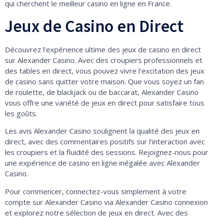
qui cherchent le meilleur casino en ligne en France.
Jeux de Casino en Direct
Découvrez l’expérience ultime des jeux de casino en direct
sur Alexander Casino. Avec des croupiers professionnels et
des tables en direct, vous pouvez vivre l’excitation des jeux
de casino sans quitter votre maison. Que vous soyez un fan
de roulette, de blackjack ou de baccarat, Alexander Casino
vous offre une variété de jeux en direct pour satisfaire tous
les goûts.
Les avis Alexander Casino soulignent la qualité des jeux en
direct, avec des commentaires positifs sur l’interaction avec
les croupiers et la fluidité des sessions. Rejoignez-nous pour
une expérience de casino en ligne inégalée avec Alexander
Casino.
Pour commencer, connectez-vous simplement à votre
compte sur Alexander Casino via Alexander Casino connexion
et explorez notre sélection de jeux en direct. Avec des