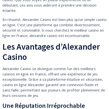
débutant, ces avis vous aideront à prendre une décision
éclairée.
En résumé, Alexander Casino est bien plus qu’un simple casino
en ligne. C’est une plateforme qui combine divertissement,
sécurité et convivialité. Si vous cherchez le meilleur casino en
ligne en France, alexandre casino est incontournable.
Les Avantages d’Alexander
Casino
Alexander Casino se distingue comme l’un des meilleurs
casinos en ligne en France, offrant une expérience de jeu
exceptionnelle. Grâce à sa plateforme intuitive et sécurisée,
casino en ligne Alexander garantit une connexion fluide et
sans faille, permettant aux joueurs de profiter pleinement de
leurs sessions de jeu.
Une Réputation Irréprochable