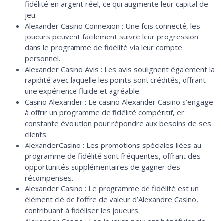
fidélité en argent réel, ce qui augmente leur capital de
jeu.
Alexander Casino Connexion : Une fois connecté, les
joueurs peuvent facilement suivre leur progression
dans le programme de fidélité via leur compte
personnel.
Alexander Casino Avis : Les avis soulignent également la
rapidité avec laquelle les points sont crédités, offrant
une expérience fluide et agréable.
Casino Alexander : Le casino Alexander Casino s’engage
à offrir un programme de fidélité compétitif, en
constante évolution pour répondre aux besoins de ses
clients.
AlexanderCasino : Les promotions spéciales liées au
programme de fidélité sont fréquentes, offrant des
opportunités supplémentaires de gagner des
récompenses.
Alexander Casino : Le programme de fidélité est un
élément clé de l’offre de valeur d’Alexandre Casino,
contribuant à fidéliser les joueurs.