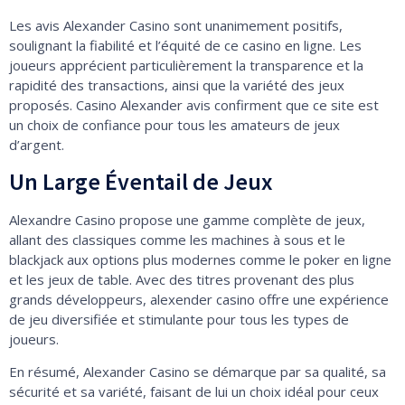
Les avis Alexander Casino sont unanimement positifs,
soulignant la fiabilité et l’équité de ce casino en ligne. Les
joueurs apprécient particulièrement la transparence et la
rapidité des transactions, ainsi que la variété des jeux
proposés. Casino Alexander avis confirment que ce site est
un choix de confiance pour tous les amateurs de jeux
d’argent.
Un Large Éventail de Jeux
Alexandre Casino propose une gamme complète de jeux,
allant des classiques comme les machines à sous et le
blackjack aux options plus modernes comme le poker en ligne
et les jeux de table. Avec des titres provenant des plus
grands développeurs, alexender casino offre une expérience
de jeu diversifiée et stimulante pour tous les types de
joueurs.
En résumé, Alexander Casino se démarque par sa qualité, sa
sécurité et sa variété, faisant de lui un choix idéal pour ceux