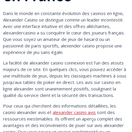
Dans le monde en constante évolution des casinos en ligne,
Alexander Casino se distingue comme un leader incontesté.
Avec une interface intuitive et des offres alléchantes,
alexandercasino a su conquérir le cœur des joueurs français.
Que vous soyez un amateur de jeux de hasard ou un
passionné de paris sportifs, alexender casino propose une
expérience de jeu sans égale.
La facilité de alexander casino connexion est l’un des atouts
majeurs de ce site. En quelques clics, vous pouvez accéder à
une multitude de jeux, depuis les classiques machines à sous
jusqu’aux tables de poker en direct. Les avis sur casino en
ligne alexander sont unanimement positifs, soulignant la
qualité du service client et la sécurité des transactions.
Pour ceux qui cherchent des informations détaillées, les
casino alexander avis et
alexander casino avis
sont des
ressources inestimables. Ils offrent un aperçu complet des
avantages et des inconvénients de jouer sur avis alexander
casino. Que vous soyez un joueur expérimenté ou un