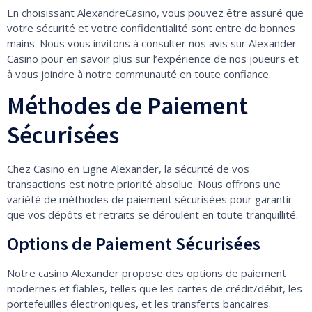
En choisissant AlexandreCasino, vous pouvez être assuré que
votre sécurité et votre confidentialité sont entre de bonnes
mains. Nous vous invitons à consulter nos avis sur Alexander
Casino pour en savoir plus sur l’expérience de nos joueurs et
à vous joindre à notre communauté en toute confiance.
Méthodes de Paiement
Sécurisées
Chez Casino en Ligne Alexander, la sécurité de vos
transactions est notre priorité absolue. Nous offrons une
variété de méthodes de paiement sécurisées pour garantir
que vos dépôts et retraits se déroulent en toute tranquillité.
Options de Paiement Sécurisées
Notre casino Alexander propose des options de paiement
modernes et fiables, telles que les cartes de crédit/débit, les
portefeuilles électroniques, et les transferts bancaires.