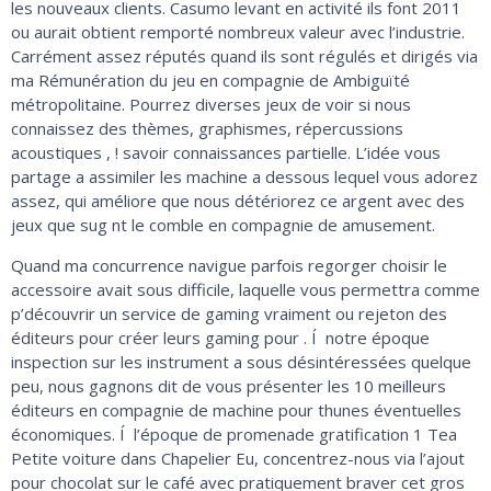
les nouveaux clients. Casumo levant en activité ils font 2011
ou aurait obtient remporté nombreux valeur avec l’industrie.
Carrément assez réputés quand ils sont régulés et dirigés via
ma Rémunération du jeu en compagnie de Ambiguïté
métropolitaine. Pourrez diverses jeux de voir si nous
connaissez des thèmes, graphismes, répercussions
acoustiques , ! savoir connaissances partielle. L’idée vous
partage a assimiler les machine a dessous lequel vous adorez
assez, qui améliore que nous détériorez ce argent avec des
jeux que sug nt le comble en compagnie de amusement.
Quand ma concurrence navigue parfois regorger choisir le
accessoire avait sous difficile, laquelle vous permettra comme
p’découvrir un service de gaming vraiment ou rejeton des
éditeurs pour créer leurs gaming pour . Í notre époque
inspection sur les instrument a sous désintéressées quelque
peu, nous gagnons dit de vous présenter les 10 meilleurs
éditeurs en compagnie de machine pour thunes éventuelles
économiques. Í l’époque de promenade gratification 1 Tea
Petite voiture dans Chapelier Eu, concentrez-nous via l’ajout
pour chocolat sur le café avec pratiquement braver cet gros