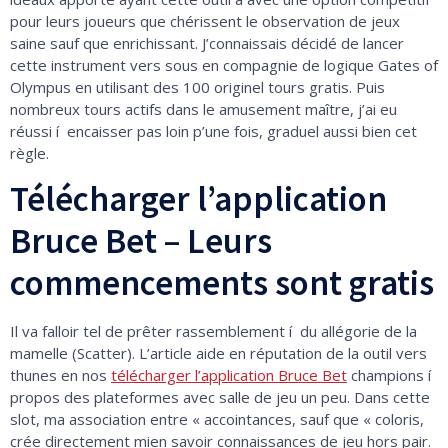
pour leurs joueurs que chérissent le observation de jeux
saine sauf que enrichissant.
J’connaissais décidé de lancer
cette instrument vers sous en compagnie de logique Gates of
Olympus en utilisant des 100 originel tours gratis. Puis
nombreux tours actifs dans le amusement maître, j’ai eu
réussi í encaisser pas loin p’une fois, graduel aussi bien cet
règle.
Télécharger l’application
Bruce Bet – Leurs
commencements sont gratis
Il va falloir tel de prêter rassemblement í du allégorie de la
mamelle (Scatter). L’article aide en réputation de la outil vers
thunes en nos
télécharger l’application Bruce Bet
champions í
propos des plateformes avec salle de jeu un peu. Dans cette
slot, ma association entre « accointances, sauf que « coloris,
crée directement mien savoir connaissances de jeu hors pair.