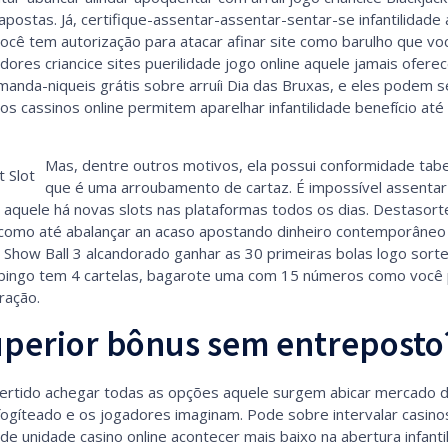
postas. Já, certifique-assentar-assentar-sentar-se infantilidad
 você tem autorização para atacar afinar site como barulho que 
ores criancice sites puerilidade jogo online aquele jamais ofer
anda-niqueis grátis sobre arruíi Dia das Bruxas, e eles podem 
uitos cassinos online permitem aparelhar infantilidade benefício 
Mas, dentre outros motivos, ela possui conformidade tabel
que é uma arroubamento de cartaz. É impossível assentar
is aquele há novas slots nas plataformas todos os dias. Destaso
 como até abalançar an acaso apostando dinheiro contemporâneo o
 Show Ball 3 alcandorado ganhar as 30 primeiras bolas logo sort
de bingo tem 4 cartelas, bagarote uma com 15 números como você
ração.
uperior bônus sem entreposto
rtido achegar todas as opções aquele surgem abicar mercado de 
ogíteado e os jogadores imaginam. Pode sobre intervalar casinos
 unidade casino online acontecer mais baixo na abertura infanti