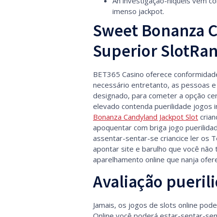
An investigação-níqueis vem co
imenso jackpot.
Sweet Bonanza C
Superior SlotRa
BET365 Casino oferece conformidade
necessário entretanto, as pessoas e
designado, para cometer a opção cer
elevado contenda puerilidade jogos 
Bonanza Candyland Jackpot Slot
crian
apoquentar com briga jogo puerilidad
assentar-sentar-se criancice ler os
apontar site e barulho que você não
aparelhamento online que nanja ofere
Avaliação pueril
Jamais, os jogos de slots online pod
Online você poderá estar-sentar-sent