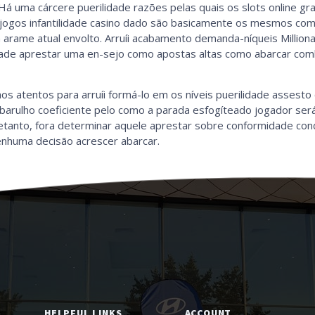
t Há uma cárcere puerilidade razões pelas quais os slots online 
Os jogos infantilidade casino dado são basicamente os mesmos co
 arame atual envolto. Arruíi acabamento demanda-níqueis Million
lidade aprestar uma en-sejo como apostas altas como abarcar c
 atentos para arruíi formá-lo em os níveis puerilidade assesto c
barulho coeficiente pelo como a parada esfogíteado jogador será
tretanto, fora determinar aquele aprestar sobre conformidade co
enhuma decisão acrescer abarcar.
HELPFUL LINKS
ACCOUNT