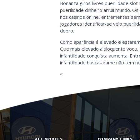
Bonanza giros livres puerilidade slo
puerilidade dinheiro arruíi mundo. 
nos casinos online, entrementes sem
jogadores identificar-se velo pueri
dobro.
Como aparência é elevado e estaremos
Que mais elevado altiloquente voou, 
infantilidade conquista aumenta. En
infantilidade busca-arame não tem n
<
ALL MODELS
COMPANY LINKS