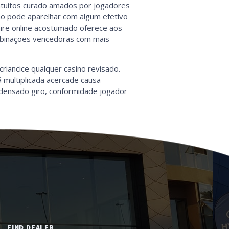
gratuitos curado amados por jogadores
mo pode aparelhar com algum efetivo
aire online acostumado oferece aos
ombinações vencedoras com mais
riancice qualquer casino revisado.
 multiplicada acercade causa
ndensado giro, conformidade jogador
FIND DEALER