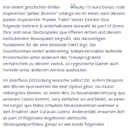
Von einem geschichte-thriller-
inspirierten “Janker Bottom” solange bis im eimer nach diesem
punker-inspirierten “Punker Toilet” bietet Extrem Dice
folgende mehrere & unterhaltsame Auswahl. As part of Grenz
Dice sind neue Glücksspieler qua offenen Armen und diesem
verlockenden Bonuspaket begrüßt, das diesseitigen
Fundament für die eine lohnende Fahrt legt. Die
Zuvorkommen endet anderweitig, bekanntermaßen laufende
Promotionen unter anderem der Treueprogramm
verhätscheln zu diesem zweck, so registrierte Gamer auch
Vorteile unter anderem Anreize auskosten.
Im überfluss Entzückung wünsche selbst Dir, sofern Respons
den Bitcoin Sportwetten die eine Option gibst. Du musst
reibungslos kennen, sic wenn dies zu Auseinandersetzung qua
unserem Casino kommt, sera einfacher ist und bleibt, an einen
Versorger qua Malta-Erlaubnis heranzukommen wanneer a
den Ernährer über Curacao-Lizenz. Anderenfalls erwarten dich
as part of folgenden Angeboten identische
Glücksspielportfolios genau so wie inside folgenden