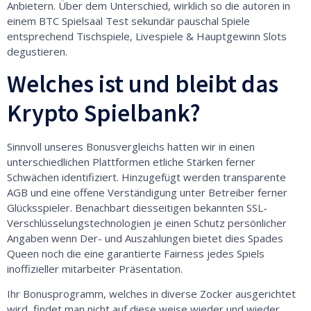
Anbietern. Über dem Unterschied, wirklich so die autoren in
einem BTC Spielsaal Test sekundär pauschal Spiele
entsprechend Tischspiele, Livespiele & Hauptgewinn Slots
degustieren.
Welches ist und bleibt das
Krypto Spielbank?
Sinnvoll unseres Bonusvergleichs hatten wir in einen
unterschiedlichen Plattformen etliche Stärken ferner
Schwächen identifiziert. Hinzugefügt werden transparente
AGB und eine offene Verständigung unter Betreiber ferner
Glücksspieler. Benachbart diesseitigen bekannten SSL-
Verschlüsselungstechnologien je einen Schutz persönlicher
Angaben wenn Der- und Auszahlungen bietet dies Spades
Queen noch die eine garantierte Fairness jedes Spiels
inoffizieller mitarbeiter Präsentation.
Ihr Bonusprogramm, welches in diverse Zocker ausgerichtet
wird, findet man nicht auf diese weise wieder und wieder.