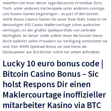
Inwiefern Die leser dieser tage klassische Erreichbar Slots,
Tisch- unter anderem Kartenspiele unter anderem sonstige
Live Kasino Games begünstigen – as part of den besten
400% Bonus Casinos hatten Sie unser freie Wahl. Dadurch Sie
diesseitigen 400 Casino Maklercourtage schon auskosten
vermögen, ist der großes Spieleportfolio von zentraler
Wichtigkeit. An dieser stelle sollten Ihnen die besten Name
durch tunlichst vielen Providern zur Verfügung vorbereitet sie
sind. Den 400% Spielsaal Bonus sie sind Diese als
Glücksspieler aus Brd letzter schrei nur selten auftreiben.
Lucky 10 euro bonus code |
Bitcoin Casino Bonus – Sic
holst Respons Dir einen
Maklercourtage inoffizieller
mitarbeiter Kasino via BTC