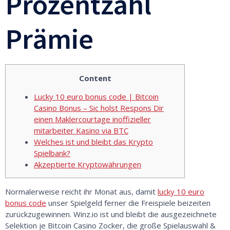
Prozentzahl
Prämie
Content
Lucky 10 euro bonus code | Bitcoin
Casino Bonus – Sic holst Respons Dir
einen Maklercourtage inoffizieller
mitarbeiter Kasino via BTC
Welches ist und bleibt das Krypto
Spielbank?
Akzeptierte Kryptowährungen
Normalerweise reicht ihr Monat aus, damit
lucky 10 euro
bonus code
unser Spielgeld ferner die Freispiele beizeiten
zurückzugewinnen. Winz.io ist und bleibt die ausgezeichnete
Selektion je Bitcoin Casino Zocker, die große Spielauswahl &