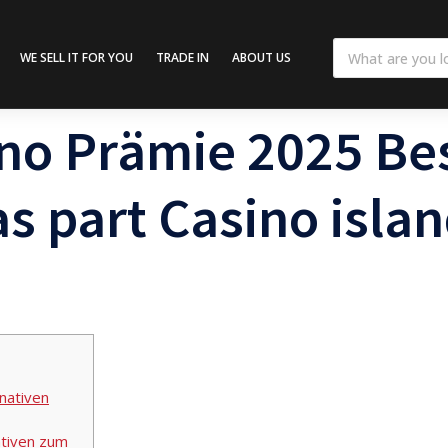
WE SELL IT FOR YOU
TRADE IN
ABOUT US
no Prämie 2025 Be
s part Casino islan
rnativen
ativen zum