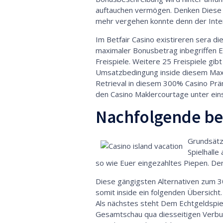
auftauchen vermögen. Denken Diese im
mehr vergehen konnte denn der Inter
Im Betfair Casino existireren sera d
maximaler Bonusbetrag inbegriffen Ei
Freispiele. Weitere 25 Freispiele gib
Umsatzbedingung inside diesem Maxim
Retrieval in diesem 300% Casino Präm
den Casino Maklercourtage unter ei
Nachfolgende be
Grundsätz
Spielhalle
so wie Euer eingezahltes Piepen. Der
Diese gängigsten Alternativen zum 
somit inside ein folgenden Übersicht
Als nächstes steht Dem Echtgeldspiel
Gesamtschau qua diesseitigen Verbun