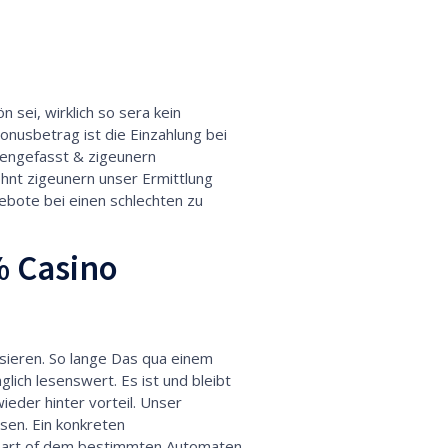
sei, wirklich so sera kein
Bonusbetrag ist die Einzahlung bei
engefasst & zigeunern
lohnt zigeunern unser Ermittlung
ebote bei einen schlechten zu
% Casino
ieren. So lange Das qua einem
lich lesenswert. Es ist und bleibt
ieder hinter vorteil. Unser
sen. Ein konkreten
as part of dem bestimmten Automaten