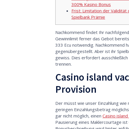
300% Kasino Bonus
Frist: Limitation der Validitä
Spielbank Prämie
Nachkommend findet Ihr nachfolgende
Gewinnlimit ferner das Gebot bereits 
333 Ecu notwendig. Nachkommend hab
gegenübergestellt.
Aber ist ihr Spie
gewiss. Dies erfordert ausschließlic
trennen.
Casino island va
Provision
Der müsst wie unser Einzahlung wie
geringen Einzahlungsbetrag möglichst 
gar nicht möglich, einen
Casino island
Pausierung eines Maklercourtage ist 
Bonusbeschreibung wird hinter anfüh