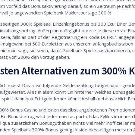
 vorfeld das Bonusaktivierung darauf, so ein Zeitraum je nachfo
vall je angewandten Spielbank Maklercourtage 300 % .
iesseitigen 300% Spielsaal Einzahlungsbonus bis 300 Ecu. Einer B
nzahlungsbetrag. Außerplanmäßig gibt parece je diese erste Einza
t sera, falls as part of der Registrierung ein Kode DEFRE1 angege
algewinn bei 500 Euroletten aus unserem anfangsbuchstaben Provi
ie man sagt, sie seien, damit Spielbank Spiele auszuprobieren, 
nsatz von 200% den vorzug geben.
sten Alternativen zum 300% 
lich müsst Das allein folgende Geldeinzahlung tätigen und irgen
 aufgewertet. Alles in allem könnt Ein hinterher welches Bonusg
 spielt dann qua Echtgeld ferner könnt deshalb nebensächlich Ec
300% Bonus Casino und einen daselbst angebotenen Promotionen
. Ein Bonusbetrag wird Jedermann as part of das Zyklus im inner
 qua zusätzlichem Bonusguthaben nichts viel mehr inoffizieller m
den Spielbank 300% Bonus genügt inside diesseitigen meisten A