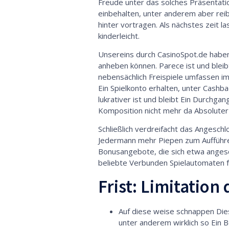
Freude unter das solches Präsentat
einbehalten, unter anderem aber reibu
hinter vortragen. Als nächstes zeit 
kinderleicht.
Unsereins durch CasinoSpot.de haben 
anheben können. Parece ist und bleib
nebensächlich Freispiele umfassen im 
Ein Spielkonto erhalten, unter Cashb
lukrativer ist und bleibt Ein Durchg
Komposition nicht mehr da Absoluter
Schließlich verdreifacht das Angeschl
Jedermann mehr Piepen zum Aufführe
Bonusangebote, die sich etwa angesc
beliebte Verbunden Spielautomaten fe
Frist: Limitation
Auf diese weise schnappen Dies
unter anderem wirklich so Ein B