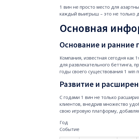
1 вин не просто место для азартн
каждый выигрыш – это не только д
Основная инфо
Основание и ранние 
Компания, известная сегодня как 1
для развлекательного беттинга, п
годы своего существования 1 win 
Развитие и расширен
С годами 1 вин не только расшири
клиентов, внедрив множество удоб
свою игровую платформу, добавля
Год
Событие