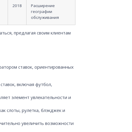
2018
Расширение
географии
обслуживания
аться, предлагая своим клиентам
ратором ставок, ориентированных
ставок, включая футбол,
вляет элемент увлекательности и
ак слоты, рулетка, блэкджек и
ачительно увеличить возможности