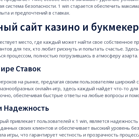
ая система безопасности. 1 win старается обеспечить макси
пыта и предпочтений в ставках.
ый сайт казино и букмеке
ствует место, где каждый может найти свое собственное пр
тов для тех, кто любит рискнуть и попытать счастье. Здес
ся процессом, полностью погрузившись в атмосферу азарта.
Мире Ставок
игроков на рынке, предлагая своим пользователям широкий сп
разнообразных онлайн-игр, здесь каждый найдет что-то для
точно, обеспечивая быстрые ответы на любые вопросы и по
 и Надежность
рый привлекает пользователей к 1 win, является надежность
 данных своих клиентов и обеспечивает высокий уровень бе
ла игры, что гарантирует честность и прозрачность процесс