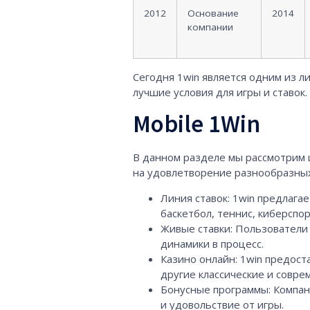
2012
Основание
2014
компании
Сегодня 1win является одним из л
лучшие условия для игры и ставок.
Mobile 1Win
В данном разделе мы рассмотрим 
на удовлетворение разнообразных
Линия ставок: 1win предлага
баскетбол, теннис, киберспор
Живые ставки: Пользователи 
динамики в процесс.
Казино онлайн: 1win предоста
другие классические и совре
Бонусные программы: Компан
и удовольствие от игры.