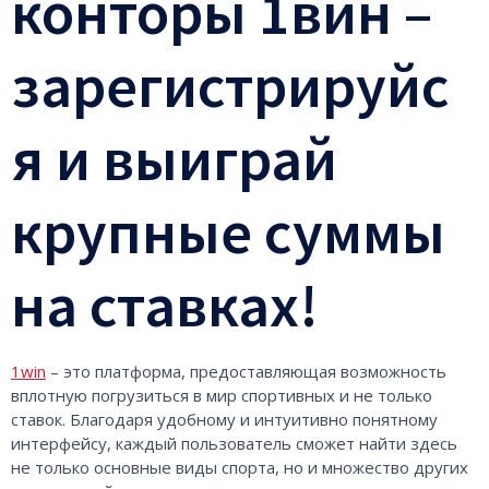
конторы 1вин –
зарегистрируйс
я и выиграй
крупные суммы
на ставках!
1win
– это платформа, предоставляющая возможность
вплотную погрузиться в мир спортивных и не только
ставок. Благодаря удобному и интуитивно понятному
интерфейсу, каждый пользователь сможет найти здесь
не только основные виды спорта, но и множество других