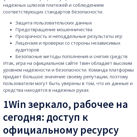
надежных шлюзов платежей и соблюдением
соответствующих стандартов безопасности.
Защита пользовательских данных
Предотвращение мошенничества
Прозрачность и неподдельные результаты игр
Лицензия и проверки со стороны независимых
аудиторов
Безопасные методы пополнения и снятия средств
Итак, игра на официальном сайте 1вин обладает высоким
уровнем надежности и безопасности. Команда платформы
придает большое значение своему репутации, поэтому
пользователи могут быть уверены в том, что их данные и
средства находятся в надежных руках.
1Win зеркало, рабочее на
сегодня: доступ к
официальному ресурсу