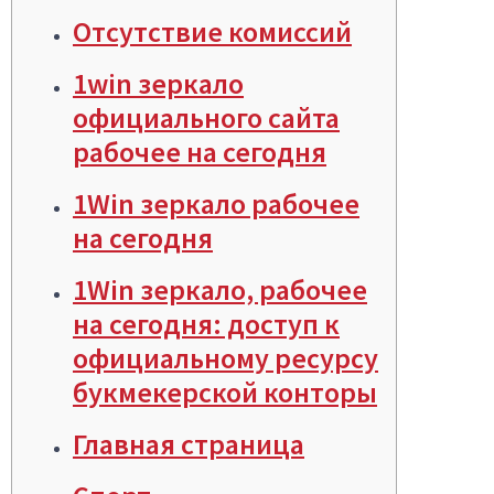
Отсутствие комиссий
1win зеркало
официального сайта
рабочее на сегодня
1Win зеркало рабочее
на сегодня
1Win зеркало, рабочее
на сегодня: доступ к
официальному ресурсу
букмекерской конторы
Главная страница