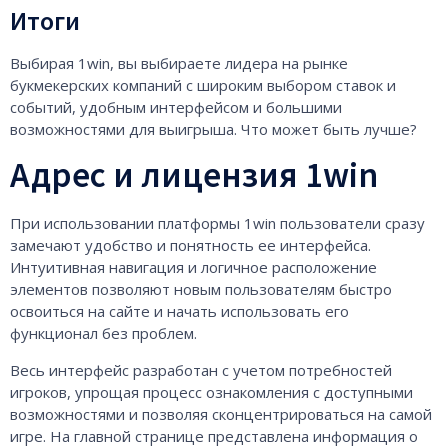
Итоги
Выбирая 1win, вы выбираете лидера на рынке
букмекерских компаний с широким выбором ставок и
событий, удобным интерфейсом и большими
возможностями для выигрыша. Что может быть лучше?
Адрес и лицензия 1win
При использовании платформы 1win пользователи сразу
замечают удобство и понятность ее интерфейса.
Интуитивная навигация и логичное расположение
элементов позволяют новым пользователям быстро
освоиться на сайте и начать использовать его
функционал без проблем.
Весь интерфейс разработан с учетом потребностей
игроков, упрощая процесс ознакомления с доступными
возможностями и позволяя сконцентрироваться на самой
игре. На главной странице представлена информация о