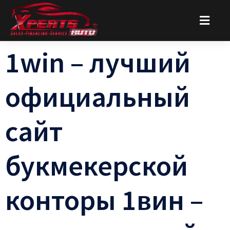
1win – лучший
официальный
сайт
букмекерской
конторы 1вин –