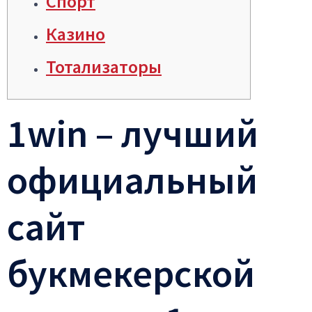
Спорт
Казино
Тотализаторы
1win – лучший
официальный
сайт
букмекерской