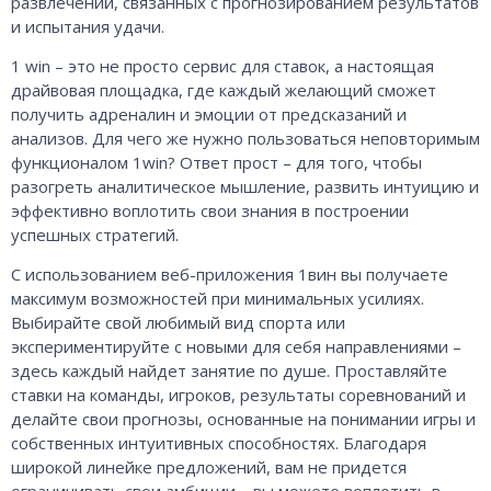
развлечений, связанных с прогнозированием результатов
и испытания удачи.
1 win – это не просто сервис для ставок, а настоящая
драйвовая площадка, где каждый желающий сможет
получить адреналин и эмоции от предсказаний и
анализов. Для чего же нужно пользоваться неповторимым
функционалом 1win? Ответ прост – для того, чтобы
разогреть аналитическое мышление, развить интуицию и
эффективно воплотить свои знания в построении
успешных стратегий.
С использованием веб-приложения 1вин вы получаете
максимум возможностей при минимальных усилиях.
Выбирайте свой любимый вид спорта или
экспериментируйте с новыми для себя направлениями –
здесь каждый найдет занятие по душе. Проставляйте
ставки на команды, игроков, результаты соревнований и
делайте свои прогнозы, основанные на понимании игры и
собственных интуитивных способностях. Благодаря
широкой линейке предложений, вам не придется