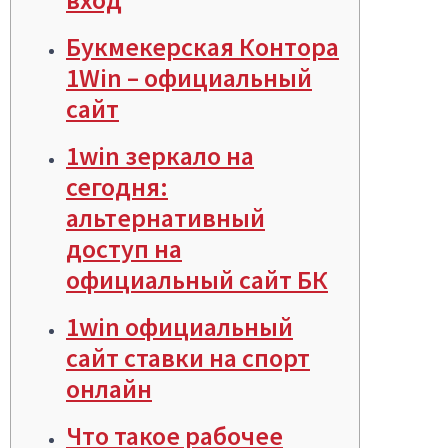
Букмекерская Контора
1Win – официальный
сайт
1win зеркало на
сегодня:
альтернативный
доступ на
официальный сайт БК
1win официальный
сайт ставки на спорт
онлайн
Что такое рабочее