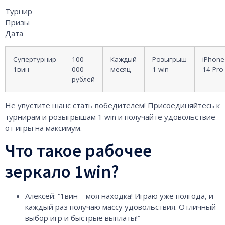
Турнир
Призы
Дата
Супертурнир
100
Каждый
Розыгрыш
iPhone
1вин
000
месяц
1 win
14 Pro
рублей
Не упустите шанс стать победителем! Присоединяйтесь к
турнирам и розыгрышам 1 win и получайте удовольствие
от игры на максимум.
Что такое рабочее
зеркало 1win?
Алексей: “1вин – моя находка! Играю уже полгода, и
каждый раз получаю массу удовольствия. Отличный
выбор игр и быстрые выплаты!”