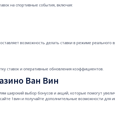
авок на спортивные события, включая:
доставляет возможность делать ставки в режиме реального в
отку ставок и оперативные обновления коэффициентов.
казино Ван Вин
лям широкий выбор бонусов и акций, которые помогут увели
сайте 1вин и получайте дополнительные возможности для и