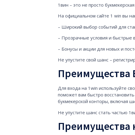
1вин – это не просто букмекерска
На официальном сайте 1 win вы на
– Широкий выбор событий для ста
– Прозрачные условия и быстрые 
– Бонусы и акции для новых и пос
Не упустите свой шанс – регистрир
Преимущества Б
Для входа на 1win используйте сво
поможет вам быстро восстановить 
букмекерской конторы, включая ш
Не упустите шанс стать частью 1ви
Преимущества 