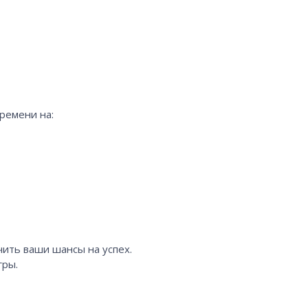
ремени на:
чить ваши шансы на успех.
гры.