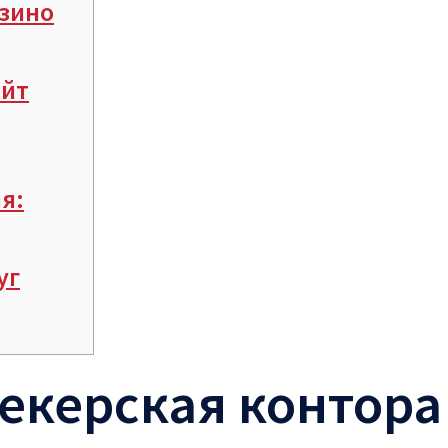
азино
айт
я:
уг
екерская контора