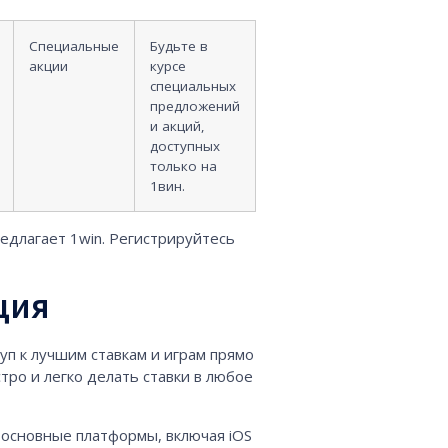
Специальные
Будьте в
акции
курсе
специальных
предложений
и акций,
доступных
только на
1вин.
едлагает 1win. Регистрируйтесь
ция
уп к лучшим ставкам и играм прямо
ро и легко делать ставки в любое
 основные платформы, включая iOS