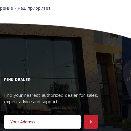
рение – наш приоритет!
FIND DEALER
Find your nearest authorized dealer for sales,
expert advice and support.