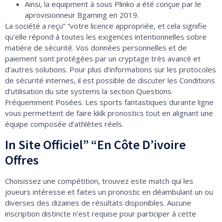
Ainsi, la equipment à sous Plinko a été conçue par le
aprovisionneur Bgaming en 2019.
La société a reçu” “votre licence appropriée, et cela signifie
qu’elle répond à toutes les exigences intentionnelles sobre
matière de sécurité. Vos données personnelles et de
paiement sont protégées par un cryptage très avancé et
d’autres solutions. Pour plus d’informations sur les protocoles
de sécurité internes, il est possible de discuter les Conditions
d’utilisation du site systems la section Questions
Fréquemment Posées. Les sports fantastiques durante ligne
vous permettent de faire kklk pronostics tout en alignant une
équipe composée d’athlètes réels.
In Site Officiel” “En Côte D’ivoire
Offres
Choisissez une compétition, trouvez este match qui les
joueurs intéresse et faites un pronostic en déambulant un ou
diverses des dizaines de résultats disponibles. Aucune
inscription distincte n’est requise pour participer à cette