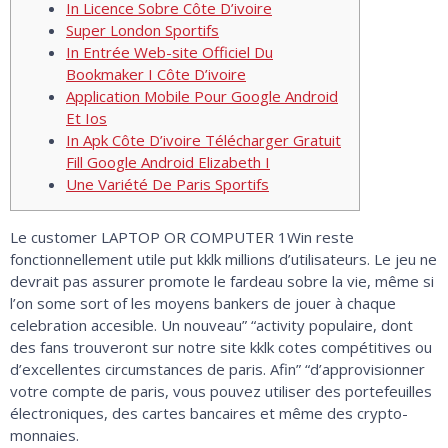
In Licence Sobre Côte D’ivoire
Super London Sportifs
In Entrée Web-site Officiel Du
Bookmaker I Côte D’ivoire
Application Mobile Pour Google Android
Et Ios
In Apk Côte D’ivoire Télécharger Gratuit
Fill Google Android Elizabeth I
Une Variété De Paris Sportifs
Le customer LAPTOP OR COMPUTER 1Win reste
fonctionnellement utile put kklk millions d’utilisateurs. Le jeu ne
devrait pas assurer promote le fardeau sobre la vie, même si
l’on some sort of les moyens bankers de jouer à chaque
celebration accesible. Un nouveau” “activity populaire, dont
des fans trouveront sur notre site kklk cotes compétitives ou
d’excellentes circumstances de paris. Afin” “d’approvisionner
votre compte de paris, vous pouvez utiliser des portefeuilles
électroniques, des cartes bancaires et même des crypto-
monnaies.