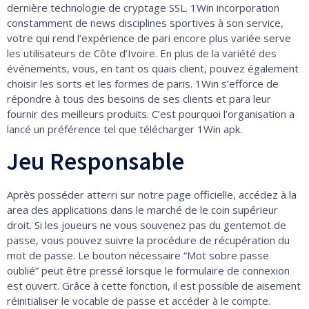
dernière technologie de cryptage SSL. 1Win incorporation
constamment de news disciplines sportives à son service,
votre qui rend l’expérience de pari encore plus variée serve
les utilisateurs de Côte d’Ivoire. En plus de la variété des
événements, vous, en tant os quais client, pouvez également
choisir les sorts et les formes de paris. 1Win s’efforce de
répondre à tous des besoins de ses clients et para leur
fournir des meilleurs produits. C’est pourquoi l’organisation a
lancé un préférence tel que télécharger 1Win apk.
Jeu Responsable
Après posséder atterri sur notre page officielle, accédez à la
area des applications dans le marché de le coin supérieur
droit. Si les joueurs ne vous souvenez pas du gentemot de
passe, vous pouvez suivre la procédure de récupération du
mot de passe. Le bouton nécessaire “Mot sobre passe
oublié” peut être pressé lorsque le formulaire de connexion
est ouvert. Grâce à cette fonction, il est possible de aisement
réinitialiser le vocable de passe et accéder à le compte.