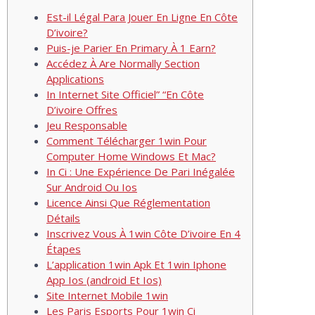
Est-il Légal Para Jouer En Ligne En Côte
D’ivoire?
Puis-je Parier En Primary À 1 Earn?
Accédez À Are Normally Section
Applications
In Internet Site Officiel” “En Côte
D’ivoire Offres
Jeu Responsable
Comment Télécharger 1win Pour
Computer Home Windows Et Mac?
In Ci : Une Expérience De Pari Inégalée
Sur Android Ou Ios
Licence Ainsi Que Réglementation
Détails
Inscrivez Vous À 1win Côte D’ivoire En 4
Étapes
L’application 1win Apk Et 1win Iphone
App Ios (android Et Ios)
Site Internet Mobile 1win
Les Paris Esports Pour 1win Ci