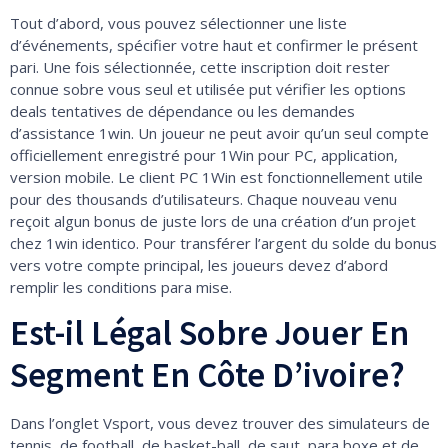
Tout d’abord, vous pouvez sélectionner une liste
d’événements, spécifier votre haut et confirmer le présent
pari. Une fois sélectionnée, cette inscription doit rester
connue sobre vous seul et utilisée put vérifier les options
deals tentatives de dépendance ou les demandes
d’assistance 1win. Un joueur ne peut avoir qu’un seul compte
officiellement enregistré pour 1Win pour PC, application,
version mobile. Le client PC 1Win est fonctionnellement utile
pour des thousands d’utilisateurs. Chaque nouveau venu
reçoit algun bonus de juste lors de una création d’un projet
chez 1win identico. Pour transférer l’argent du solde du bonus
vers votre compte principal, les joueurs devez d’abord
remplir les conditions para mise.
Est-il Légal Sobre Jouer En
Segment En Côte D’ivoire?
Dans l’onglet Vsport, vous devez trouver des simulateurs de
tennis, de football, de basket-ball, de saut, para boxe et de