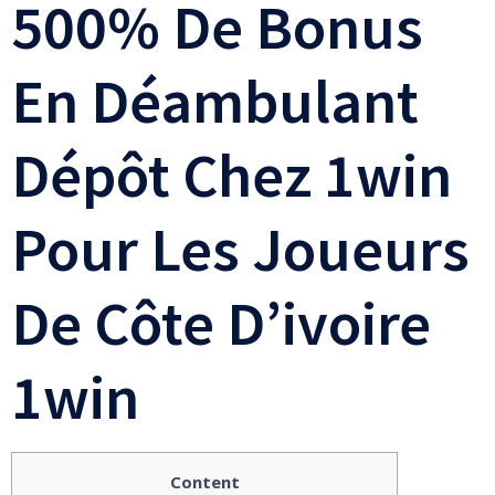
500% De Bonus
En Déambulant
Dépôt Chez 1win
Pour Les Joueurs
De Côte D’ivoire
1win
Content