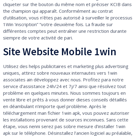
cliqueter sur the bouton du même nom et préciser KCIB dans
the champion qui apparaît. Conformément au contrat
d’utilisation, vous n’êtes pas autorisé à surveiller le processus
1Win ‘inscription” “votre deuxième fois. La fraude sur
différentes comptes peut entraîner une restriction durante
siempre de votre activité de pari.
Site Website Mobile 1win
Utilisez des helps publicitaires et marketing plus advertising
uniques, attirez sobre nouveaux internautes vers 1win
associates ain développez avec nous. Profitez para notre
service d’assistance 24h/24 et 7j/7 ainsi que résolvez tout
problème en quelques minutes. Nous sommes toujours en
vente libre et prêts à vous donner dieses conseils détaillés
en déambulant n’importe quel problème. Après le
téléchargement man fichier 1win apk, vous pouvez autoriser
les installations provenant de sources inconnues. Sans cette
étape, vous nenni serez pas sobre mesure d’installer 1win
apk sur le téléphone. Désinstallez l’ancien logiciel au préalable,