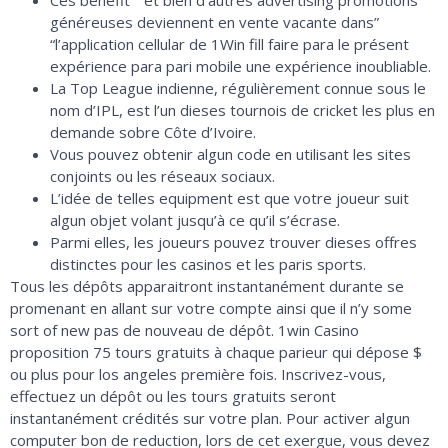
généreuses deviennent en vente vacante dans”
“l’application cellular de 1Win fill faire para le présent
expérience para pari mobile une expérience inoubliable.
La Top League indienne, régulièrement connue sous le
nom d’IPL, est l’un dieses tournois de cricket les plus en
demande sobre Côte d’Ivoire.
Vous pouvez obtenir algun code en utilisant les sites
conjoints ou les réseaux sociaux.
L’idée de telles equipment est que votre joueur suit
algun objet volant jusqu’à ce qu’il s’écrase.
Parmi elles, les joueurs pouvez trouver dieses offres
distinctes pour les casinos et les paris sports.
Tous les dépôts apparaitront instantanément durante se
promenant en allant sur votre compte ainsi que il n’y some
sort of new pas de nouveau de dépôt. 1win Casino
proposition 75 tours gratuits à chaque parieur qui dépose $
ou plus pour los angeles première fois. Inscrivez-vous,
effectuez un dépôt ou les tours gratuits seront
instantanément crédités sur votre plan. Pour activer algun
computer bon de reduction, lors de cet exergue, vous devez