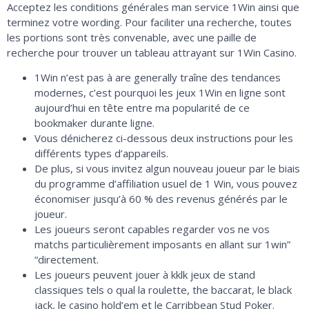
Acceptez les conditions générales man service 1Win ainsi que
terminez votre wording. Pour faciliter una recherche, toutes
les portions sont très convenable, avec une paille de
recherche pour trouver un tableau attrayant sur 1Win Casino.
1Win n’est pas à are generally traîne des tendances
modernes, c’est pourquoi les jeux 1Win en ligne sont
aujourd’hui en tête entre ma popularité de ce
bookmaker durante ligne.
Vous dénicherez ci-dessous deux instructions pour les
différents types d’appareils.
De plus, si vous invitez algun nouveau joueur par le biais
du programme d’affiliation usuel de 1 Win, vous pouvez
économiser jusqu’à 60 % des revenus générés par le
joueur.
Les joueurs seront capables regarder vos ne vos
matchs particulièrement imposants en allant sur 1win”
“directement.
Les joueurs peuvent jouer à kklk jeux de stand
classiques tels o qual la roulette, the baccarat, le black
jack, le casino hold’em et le Carribbean Stud Poker.