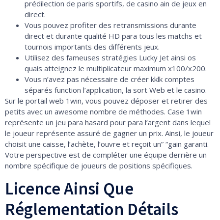
prédilection de paris sportifs, de casino ain de jeux en
direct.
Vous pouvez profiter des retransmissions durante
direct et durante qualité HD para tous les matchs et
tournois importants des différents jeux.
Utilisez des fameuses stratégies Lucky Jet ainsi os
quais atteignez le multiplicateur maximum x100/x200.
Vous n’avez pas nécessaire de créer kklk comptes
séparés function l’application, la sort Web et le casino.
Sur le portail web 1win, vous pouvez déposer et retirer des
petits avec un awesome nombre de méthodes. Case 1win
représente un jeu para hasard pour para l’argent dans lequel
le joueur représente assuré de gagner un prix. Ainsi, le joueur
choisit une caisse, l’achète, l’ouvre et reçoit un” “gain garanti.
Votre perspective est de compléter une équipe derrière un
nombre spécifique de joueurs de positions spécifiques.
Licence Ainsi Que
Réglementation Détails