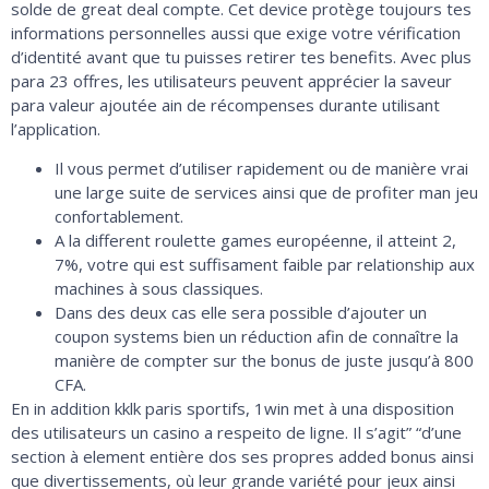
solde de great deal compte. Cet device protège toujours tes
informations personnelles aussi que exige votre vérification
d’identité avant que tu puisses retirer tes benefits. Avec plus
para 23 offres, les utilisateurs peuvent apprécier la saveur
para valeur ajoutée ain de récompenses durante utilisant
l’application.
Il vous permet d’utiliser rapidement ou de manière vrai
une large suite de services ainsi que de profiter man jeu
confortablement.
A la different roulette games européenne, il atteint 2,
7%, votre qui est suffisament faible par relationship aux
machines à sous classiques.
Dans des deux cas elle sera possible d’ajouter un
coupon systems bien un réduction afin de connaître la
manière de compter sur the bonus de juste jusqu’à 800
CFA.
En in addition kklk paris sportifs, 1win met à una disposition
des utilisateurs un casino a respeito de ligne. Il s’agit” “d’une
section à element entière dos ses propres added bonus ainsi
que divertissements, où leur grande variété pour jeux ainsi