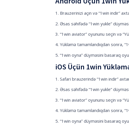
Android Üçün 1win Yü
1. Brauzerinizi açın və “1win indir” axta
2. Əsas səhifədə “1win yukle” düyməsini
3. “1win aviator” oyununu seçin və “Yü
4. Yükləmə tamamlandıqdan sonra, “1wi
5. “1win oyna” düyməsini basaraq o
iOS Üçün 1win Yükləm
1. Safari brauzerində “1win indir” axtar
2. Əsas səhifədə “1win yukle” düyməsini
3. “1win aviator” oyununu seçin və “Yü
4. Yükləmə tamamlandıqdan sonra, “1wi
5. “1win oyna” düyməsini basaraq o