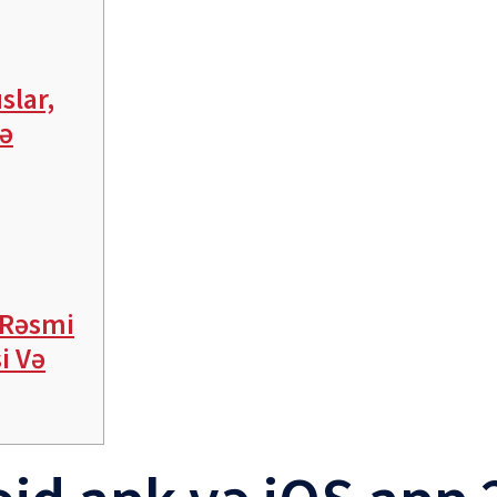
slar,
Və
 Rəsmi
i Və