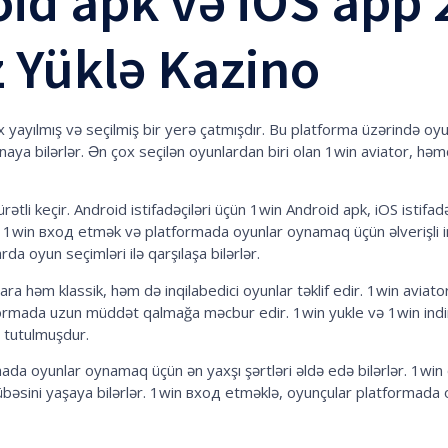
id apk və iOS app 
z Yüklə Kazino
yayılmış və seçilmiş bir yerə çatmışdır. Bu platforma üzərində oyun
naya bilərlər. Ən çox seçilən oyunlardan biri olan 1win aviator, həm
tli keçir. Android istifadəçiləri üçün 1win Android apk, iOS istifad
ra 1win вход etmək və platformada oyunlar oynamaq üçün əlverişli i
da oyun seçimləri ilə qarşılaşa bilərlər.
a həm klassik, həm də inqilabedici oyunlar təklif edir. 1win aviato
formada uzun müddət qalmağa məcbur edir. 1win yukle və 1win indir
 tutulmuşdur.
ada oyunlar oynamaq üçün ən yaxşı şərtləri əldə edə bilərlər. 1win 
rübəsini yaşaya bilərlər. 1win вход etməklə, oyunçular platformada 