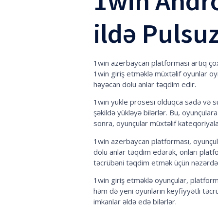
1win Andro
ildə Pulsu
1win azerbaycan platforması artıq çox 
1win giriş etməklə müxtəlif oyunlar oy
həyəcan dolu anlar təqdim edir.
1win yukle prosesi olduqca sadə və sürə
şəkildə yükləyə bilərlər. Bu, oyunçula
sonra, oyunçular müxtəlif kateqoriyalar
1win azerbaycan platforması, oyunçular
dolu anlar təqdim edərək, onları plat
təcrübəni təqdim etmək üçün nəzərdə
1win giriş etməklə oyunçular, platform
həm də yeni oyunların keyfiyyətli təc
imkanlar əldə edə bilərlər.