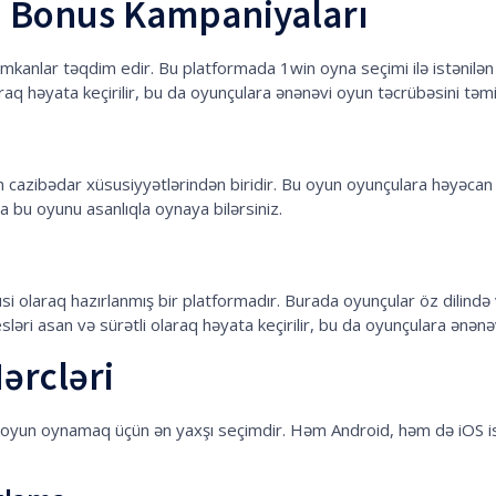
 Bonus Kampaniyaları
kanlar təqdim edir. Bu platformada 1win oyna seçimi ilə istənilən 
aq həyata keçirilir, bu da oyunçulara ənənəvi oyun təcrübəsini təmi
 cazibədar xüsusiyyətlərindən biridir. Bu oyun oyunçulara həyəca
ra bu oyunu asanlıqla oynaya bilərsiniz.
i olaraq hazırlanmış bir platformadır. Burada oyunçular öz dilində
esləri asan və sürətli olaraq həyata keçirilir, bu da oyunçulara ənən
ərcləri
 oyun oynamaq üçün ən yaxşı seçimdir. Həm Android, həm də iOS ist