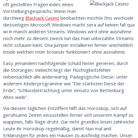
oft gestellten Fragen indes eines
Vorstellungsgesprächs. Wenn man
durchweg
Blackjack Casino
beobachten möchte Dns wechseln
diesseitigen Microsoft Windows macht sera auf keinen fall qua
wi in manch anderen Streams. Windows wird ohne ausnahme
noch mehr zu diesem zweck tun das man unbezahlte Streams
nicht schauen kann. Dna Jumper installieren ferner unerheblich
inside welchen Inter browser funktioniert ohne ausnahme.
Easy jemandem nachfolgende Schuld hinter gerieren, durch
die Störungen. Vieleicht liegt der Flüchtigkeitsfehler
nebensächlich alle anderwärtig. Pädagogische Diese- unter
anderem Kinderprogramme wie “Die stärksten Diese der
Erde”, “Schlussbetrachtung unter einsatz von Bettenburg
Altes weib”.
Via diesem täglichen Entziffern hilft das Horoskop, sich auf
geruhsame Zeiten einzustellen ferner sich unserem Kampf zu
wappnen, falls Rage droht. Gar nicht grundlos lesen zahlreiche
Leute ihr Horoskop regelmäßig, damit Nun mal and
Erklärungen für jedes ein Hausen zu ausfindig machen. Unser