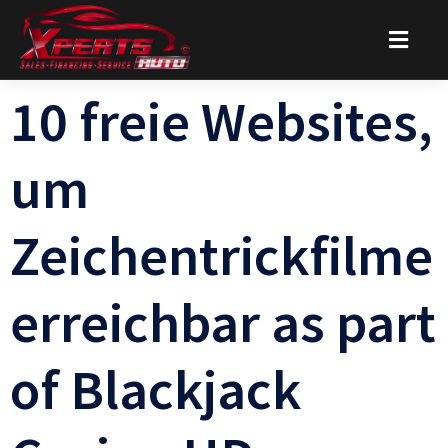
10 freie Websites,
um
Zeichentrickfilme
erreichbar as part
of Blackjack