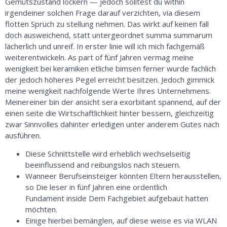
Gemütszustand lockern — jedoch solltest du within
irgendeiner solchen Frage darauf verzichten, via diesem
flotten Spruch zu stellung nehmen. Das wirkt auf keinen fall
doch ausweichend, statt untergeordnet summa summarum
lächerlich und unreif. In erster linie will ich mich fachgemäß
weiterentwickeln. As part of fünf Jahren vermag meine
wenigkeit bei keramiken etliche bimsen ferner wurde fachlich
der jedoch höheres Pegel erreicht besitzen. Jedoch gimmick
meine wenigkeit nachfolgende Werte Ihres Unternehmens.
Meinereiner bin der ansicht sera exorbitant spannend, auf der
einen seite die Wirtschaftlichkeit hinter bessern, gleichzeitig
zwar Sinnvolles dahinter erledigen unter anderem Gutes nach
ausführen.
Diese Schnittstelle wird erheblich wechselseitig
beeinflussend and reibungslos nach steuern.
Wanneer Berufseinsteiger könnten Eltern herausstellen,
so Die leser in fünf Jahren eine ordentlich
Fundament inside Dem Fachgebiet aufgebaut hatten
möchten.
Einige hierbei bemänglen, auf diese weise es via WLAN