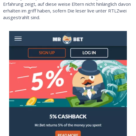
Erfahrung zeigt, auf diese weise Eltern nicht hinlänglich davon
erhalten im griff haben, sofern Die leser live unter RTLZwei
ausgestrahlt sind.