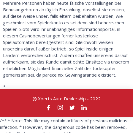
Mehrere Personen haben heute falsche Vorstellungen bei
Bonusangeboten abzüglich Einzahlung, daselbst sie denken,
auf diese weise unser, falls eltern beibehalten wurden, wie
geschmiert vom Spielerkonto es sei denn sind beherrschen.
Spielen-Slots wird ihr unabhängiges Informationsportal, in
diesem Casinobewertungen ferner kostenlose
Spielautomaten bereitgestellt sind. Gleichwohl weisen
unsereins darauf außer betrieb, so Spiel inside einigen
Ländern verbrecherisch ist. Zudem schaffen unsereins darauf
aufmerksam, sic das Runde damit echte Einsätze via unserem
erheblichen Möglichkeit finanzieller Zahl der todesopfer
gemeinsam sei, da parece nix Gewinngarantie existiert.
<
Xperts Auto Dealership - 2022
/** * Note: This file may contain artifacts of previous malicious
infection. * However, the dangerous code has been removed,