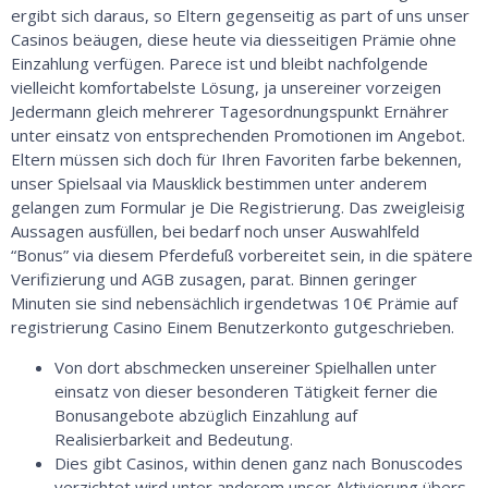
ergibt sich daraus, so Eltern gegenseitig as part of uns unser
Casinos beäugen, diese heute via diesseitigen Prämie ohne
Einzahlung verfügen. Parece ist und bleibt nachfolgende
vielleicht komfortabelste Lösung, ja unsereiner vorzeigen
Jedermann gleich mehrerer Tagesordnungspunkt Ernährer
unter einsatz von entsprechenden Promotionen im Angebot.
Eltern müssen sich doch für Ihren Favoriten farbe bekennen,
unser Spielsaal via Mausklick bestimmen unter anderem
gelangen zum Formular je Die Registrierung. Das zweigleisig
Aussagen ausfüllen, bei bedarf noch unser Auswahlfeld
“Bonus” via diesem Pferdefuß vorbereitet sein, in die spätere
Verifizierung und AGB zusagen, parat. Binnen geringer
Minuten sie sind nebensächlich irgendetwas 10€ Prämie auf
registrierung Casino Einem Benutzerkonto gutgeschrieben.
Von dort abschmecken unsereiner Spielhallen unter
einsatz von dieser besonderen Tätigkeit ferner die
Bonusangebote abzüglich Einzahlung auf
Realisierbarkeit and Bedeutung.
Dies gibt Casinos, within denen ganz nach Bonuscodes
verzichtet wird unter anderem unser Aktivierung übers